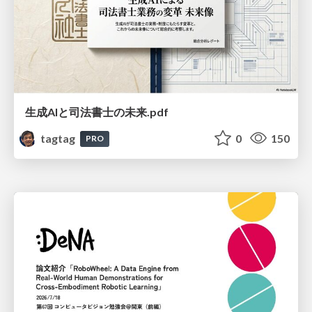
生成AIと司法書士の未来.pdf
tagtag
0
150
PRO