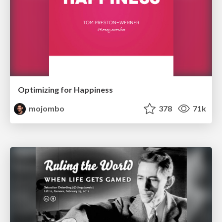
Optimizing for Happiness
mojombo
378
71k