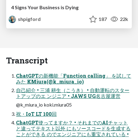
4 Signs Your Business is Dying
shpigford
187
22k
Transcript
ChatGPTの新機能「Function calling」 を試して
みた KMiura(@k_miura_io)
自己紹介 • 三浦 耕生（こうき） • 自動運転のスター
トアップのエ ンジニア • JAWS UG名古屋運営
@k_miura_io koki.miura05
祝・IoT LT 100回
ChatGPT使ってますか？ • それまでのAIチャット
と違ってテキスト以外 にもソースコードを生成する
ことができる のでエンジニアにも重宝されている •