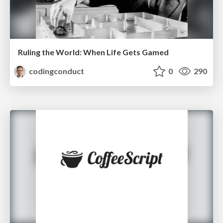
Ruling the World: When Life Gets Gamed
codingconduct
0
290