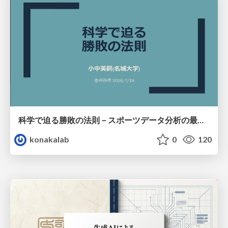
科学で迫る勝敗の法則－スポーツデータ分析の最前線 (刈谷市連携講座．2026年7月) / The principle of victory discovered by science. at Kariya City, 2027.07
konakalab
0
120