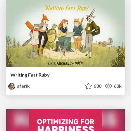
Writing Fast Ruby
sferik
630
63k