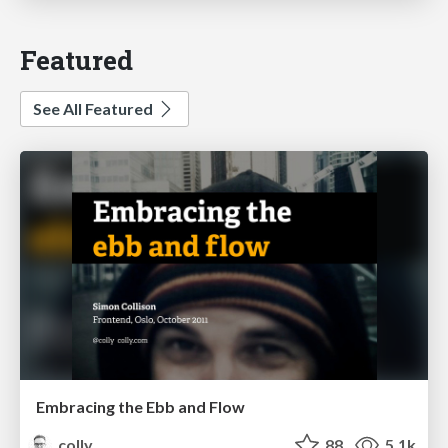
Featured
See All Featured
Embracing the Ebb and Flow
colly
88
5.1k