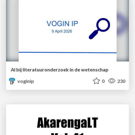
AI bij literatuuronderzoek in de wetenschap
voginip
0
230