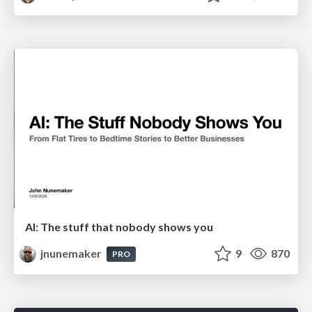
AI: The stuff that nobody shows you
jnunemaker
9
870
PRO