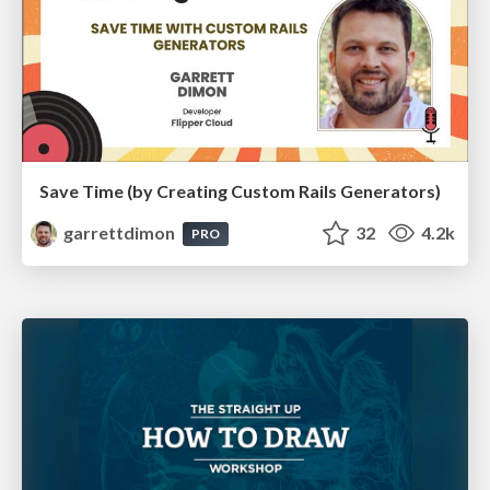
Save Time (by Creating Custom Rails Generators)
garrettdimon
32
4.2k
PRO