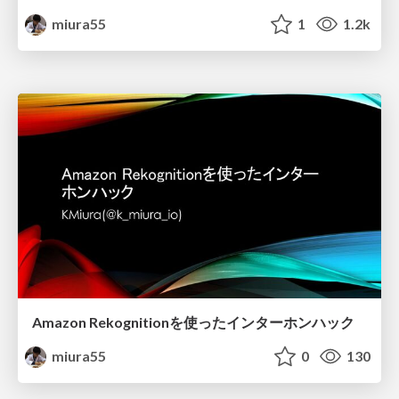
miura55
1
1.2k
Amazon Rekognitionを使ったインターホンハック
miura55
0
130