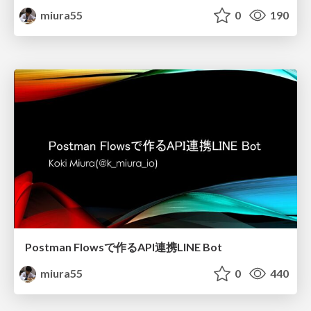
miura55
0
190
Postman Flowsで作るAPI連携LINE Bot
miura55
0
440