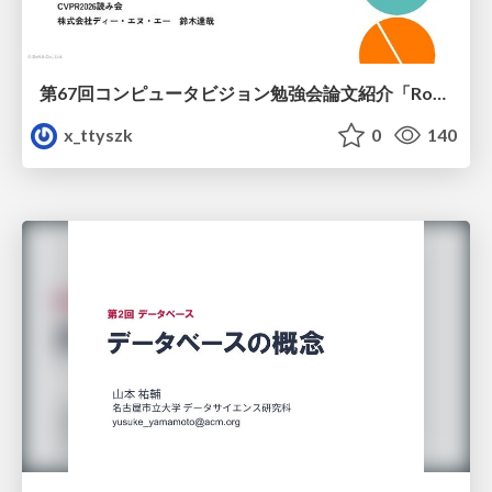
第67回コンピュータビジョン勉強会論文紹介「RoboWheel: A Data Engine from Real-World Human Demonstrations for Cross-Embodiment Robotic Learning」
x_ttyszk
0
140