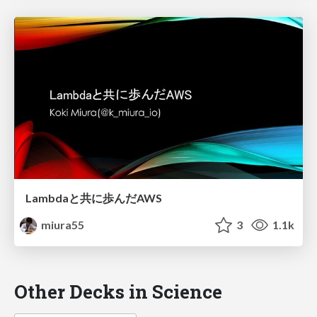
Lambdaと共に歩んだAWS
miura55
3
1.1k
Other Decks in Science