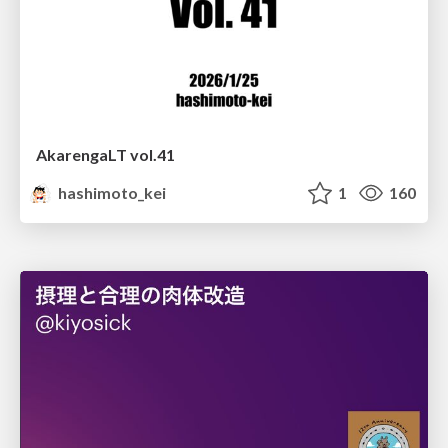
AkarengaLT vol.41
hashimoto_kei
1
160