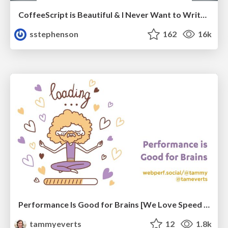
CoffeeScript is Beautiful & I Never Want to Write Plain JavaScript Again
sstephenson
162
16k
Performance Is Good for Brains [We Love Speed 2024]
tammyeverts
12
1.8k