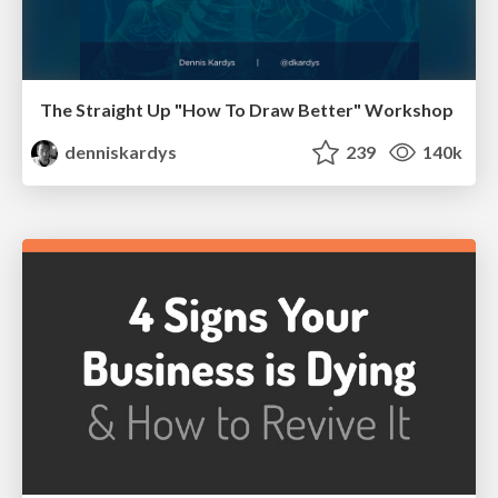
The Straight Up "How To Draw Better" Workshop
denniskardys
239
140k