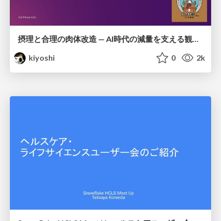
摂理と合理の肉体改造 — AI時代の減量を支える観測・制御・継続
kiyoshi
0
2k