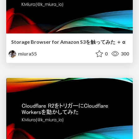
Storage Browser for Amazon S3を触ってみた ＋ α
miura55
0
300