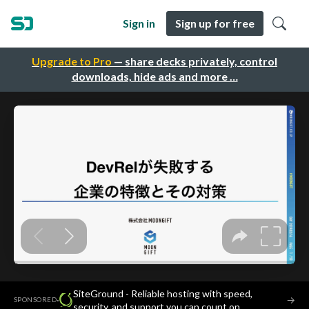
Sign in
Sign up for free
Upgrade to Pro
— share decks privately, control
downloads, hide ads and more …
SiteGround - Reliable hosting with speed,
·
→
SPONSORED
security, and support you can count on.