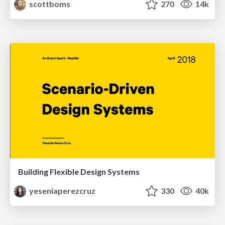
scottboms
270
14k
Building Flexible Design Systems
yeseniaperezcruz
330
40k