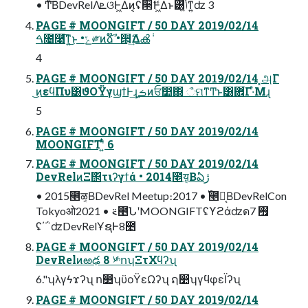
• Ͳ͏ͨ͠ΒDevRelΛܧଓͰ͖Δͷ͔ʢ੒ޭͰ͖Δͱ͸ݴ͍ͬͯͳ͍ʣ 3
PAGE # MOONGIFT / 50 DAY 2019/02/14
ࠓ೔࿩͞ͳ͍͜ͱ •ݻ༗ͷձ໊ࣾ •੒ޭ͢Δൿ݃
4
PAGE # MOONGIFT / 50 DAY 2019/02/14 ͓அΓ
͜ͷεϥΠυ͸ϑΟΫγϣϯͰ͢ɻ࣮ࡏͷਓ෺΍ ஂମͳͲͱ͸ؔ܎͋Γ·ͤΜɻ
5
PAGE # MOONGIFT / 50 DAY 2019/02/14
MOONGIFTʹ͍ͭͯ 6
PAGE # MOONGIFT / 50 DAY 2019/02/14
DevRelͷΞ΢τιʔγϯά • 2014೥य़͔Βఏڙ
• 2015೥ळ͔ΒDevRel Meetup։࢝ • 2017೥Ն͔ΒDevRelCon
Tokyoओ࠵ • 2021೥ՆʹMOONGIFTʢϒϩάʣด࠯ 7
ʢ΄΅ʣDevRelҰຊͰ8೥
PAGE # MOONGIFT / 50 DAY 2019/02/14
DevRelͷఱఢ 8 ༯ոʮΞτΧϥʔʯ
6."ʮλγϟϫʔʯ ո෺ʮϋοΫεΩʔʯ ຐ෺ʮγϥφεΪʔʯ
PAGE # MOONGIFT / 50 DAY 2019/02/14