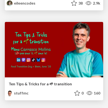
eileencodes
38
2.9k
Ten Tips & Tricks for a 🌱 transition
stuffmc
0
160