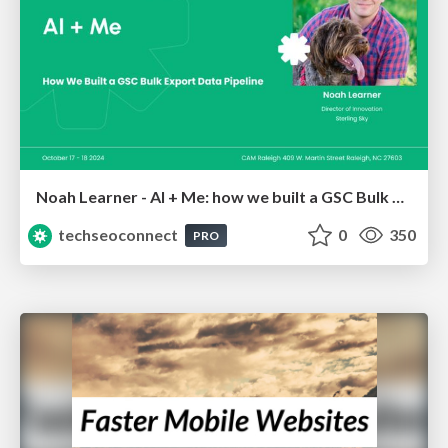
Noah Learner - AI + Me: how we built a GSC Bulk Export data pipeline
techseoconnect
0
350
PRO