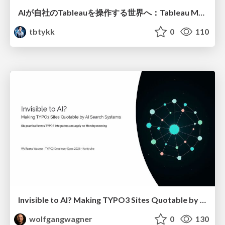
AIが自社のTableauを操作する世界へ：Tableau MCP超入門
tbtykk
0
110
Invisible to AI? Making TYPO3 Sites Quotable by AI Search Systems
wolfgangwagner
0
130