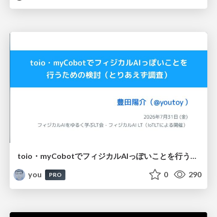
toio・myCobotでフィジカルAIっぽいことを行うための検討（とりあえず調査） / フィジカルAI LT（IoTLTによる開催）
you
0
290
PRO