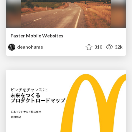
Faster Mobile Websites
deanohume
310
32k