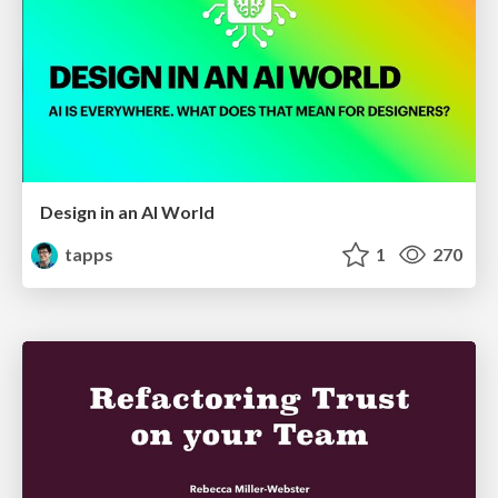
Design in an AI World
tapps
1
270