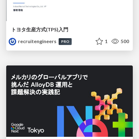
トヨタ⽣産⽅式(TPS)⼊⾨
recruitengineers
1
500
PRO