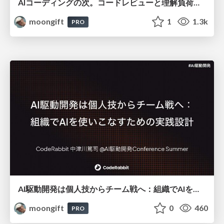
AIコーディングの次。コードレビューと理解負荷を解消して組織の開発生産性を高める
moongift
1
1.3k
PRO
AI駆動開発は個人技からチーム戦へ：組織でAIを使いこなすための実践設計
moongift
0
460
PRO