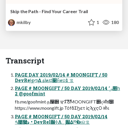
Skip the Path - Find Your Career Trail
mkilby
1
180
Transcript
PAGE DAY 2019/02/14 # MOONGIFT / 50
DevRel͕ࣦഊ͢Δ اۀͷಛ௃ͱͦͷରࡦ 1
PAGE # MOONGIFT / 50 DAY 2019/02/14 ࣗݾ঺հ
2 @goofmint
fb.me/goofmint த௡઒ ಞ࢘ גࣜձࣾMOONGIFT୅දऔక໾
https://www.moongift.jp ΤόϯδΣϦετ ίϛϡχςΟ ओ࠵
PAGE # MOONGIFT / 50 DAY 2019/02/14
ࠓ೔࿩͢͜ͱ • DevRel਱ߦΛ્֐͢ΔཁҼͱͦͷରࡦ