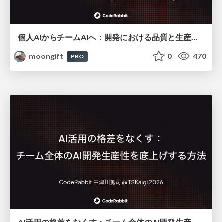
個人AIからチームAIへ：開発における品質と生産性の再設計
moongift
0
470
PRO
AI活用の格差をなくす：チーム全体のAI開発生産性を底上げする方法