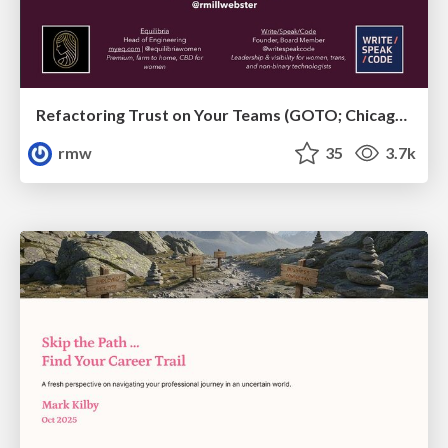
Refactoring Trust on Your Teams (GOTO; Chicago 2020)
rmw
35
3.7k