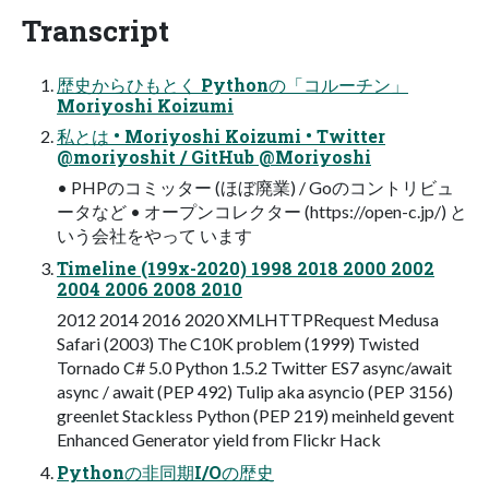
Transcript
歴史からひもとく Pythonの「コルーチン」
Moriyoshi Koizumi
私とは • Moriyoshi Koizumi • Twitter
@moriyoshit / GitHub @Moriyoshi
• PHPのコミッター (ほぼ廃業) / Goのコントリビュ
ータなど • オープンコレクター (https://open-c.jp/) と
いう会社をやって います
Timeline (199x-2020) 1998 2018 2000 2002
2004 2006 2008 2010
2012 2014 2016 2020 XMLHTTPRequest Medusa
Safari (2003) The C10K problem (1999) Twisted
Tornado C# 5.0 Python 1.5.2 Twitter ES7 async/await
async / await (PEP 492) Tulip aka asyncio (PEP 3156)
greenlet Stackless Python (PEP 219) meinheld gevent
Enhanced Generator yield from Flickr Hack
Pythonの非同期I/Oの歴史