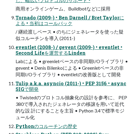
し、幅広いプロトコルのサポート •
商用オンラインゲーム、Buildbotなどに採用
Tornado (2009-) • Ben Darnell / Bret Taylorに
よる • 当初はコールバック
/ 継続渡しベース • のちにジェネレータを使った疑
似コルーチンを導入 (2011-)
eventlet (2008-) / gevent (2009-) • eventlet •
Second Lifeを運営するLinden
Labによる • greenletベースの非同期I/Oライブラリ •
gevent • Denis Bilenkoによる • Greenletベースの非
同期I/Oライブラリ • eventletの改善版として開発
Tulip a.k.a. asyncio (2011-) • PEP 3156 • async
SIGで開発
• Twistedのプロトコル抽象化の設計を参考に、 PEP
380で導入されたジェネレータの移譲を用いて近代
的な設 計にすることを主旨 • Python 3.4で標準モジ
ュール化
Pythonのコルーチンの歴史