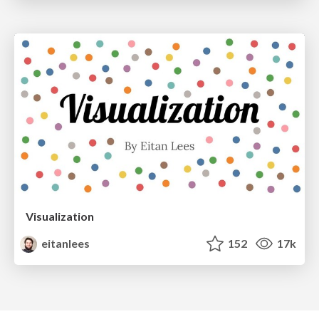
Visualization
eitanlees
152
17k