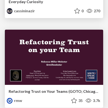
Everyday Curiosity
cassininazir
0
270
Refactoring Trust on Your Teams (GOTO; Chicago 2020)
rmw
35
3.7k