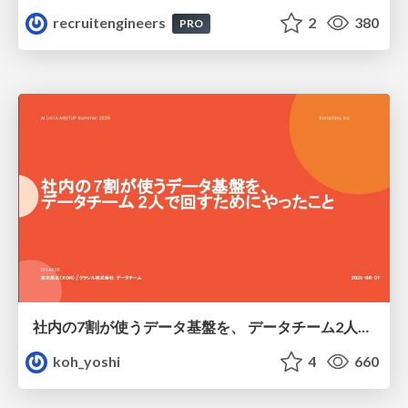
recruitengineers
2
380
PRO
社内の7割が使うデータ基盤を、 データチーム2人で回すためにやったこと
koh_yoshi
4
660