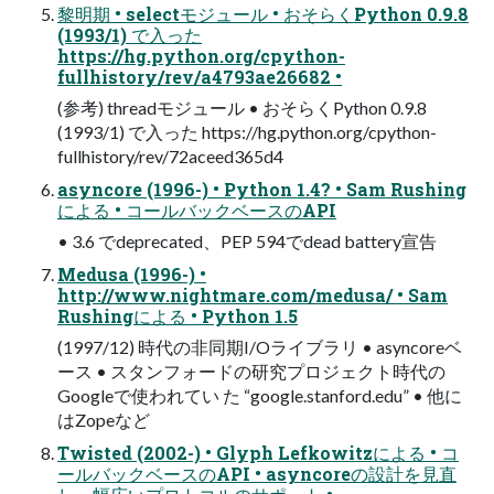
黎明期 • selectモジュール • おそらくPython 0.9.8
(1993/1) で入った
https://hg.python.org/cpython-
fullhistory/rev/a4793ae26682 •
(参考) threadモジュール • おそらくPython 0.9.8
(1993/1) で入った https://hg.python.org/cpython-
fullhistory/rev/72aceed365d4
asyncore (1996-) • Python 1.4? • Sam Rushing
による • コールバックベースのAPI
• 3.6 でdeprecated、PEP 594でdead battery宣告
Medusa (1996-) •
http://www.nightmare.com/medusa/ • Sam
Rushingによる • Python 1.5
(1997/12) 時代の非同期I/Oライブラリ • asyncoreベ
ース • スタンフォードの研究プロジェクト時代の
Googleで使われてい た “google.stanford.edu” • 他に
はZopeなど
Twisted (2002-) • Glyph Lefkowitzによる • コ
ールバックベースのAPI • asyncoreの設計を見直