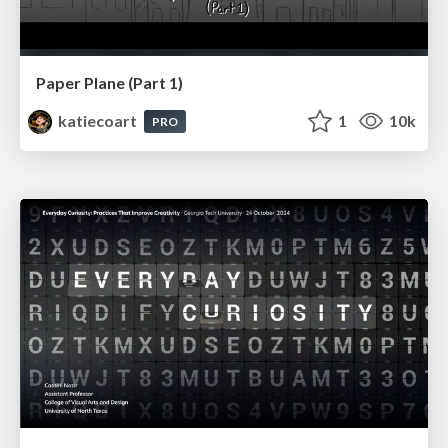
Paper Plane (Part 1)
katiecoart
1
10k
PRO