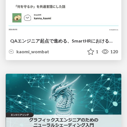
QAエンジニア起点で進める、SmartHRにおける信頼性向上について
kaomi_wombat
1
120