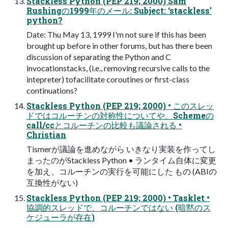
Stackless Python (PEP 219; 2000) Sam
Rushingの1999年のメール: Subject: ‘stackless’
python?
Date: Thu May 13, 1999 I'm not sure if this has been
brought up before in other forums, but has there been
discussion of separating the Python and C
invocationstacks, (i.e., removing recursive calls to the
intepreter) tofacilitate coroutines or first-class
continuations?
Stackless Python (PEP 219; 2000) • このスレッ
ドではコルーチンの対称性についてや、Schemeの
call/ccとコルーチンの比較も議論される •
Christian
Tismerが議論を進めながら いきなり実装を作ってし
まったのがStackless Python • ランタイム自体に変更
を加え、コルーチンの実行を可能にした もの (ABIの
互換性がない)
Stackless Python (PEP 219; 2000) • Tasklet •
協調的スレッドで、コルーチンではない (暗黙のス
ケジューラが存在)