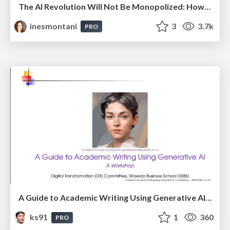
The AI Revolution Will Not Be Monopolized: How open-source beats economies of scale, even for LLMs
inesmontani
3
3.7k
PRO
A Guide to Academic Writing Using Generative AI - A Workshop
ks91
1
360
PRO