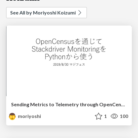
See All by Moriyoshi Koizumi
Sending Metrics to Telemetry through OpenCensus & Python
moriyoshi
1
100