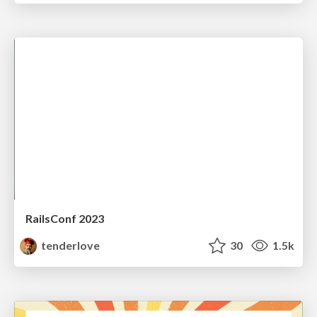
RailsConf 2023
tenderlove
30
1.5k