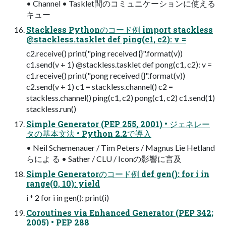
• Channel • Tasklet間のコミュニケーションに使える
キュー
Stackless Pythonのコード例 import stackless
@stackless.tasklet def ping(c1, c2): v =
c2.receive() print("ping received {}".format(v))
c1.send(v + 1) @stackless.tasklet def pong(c1, c2): v =
c1.receive() print("pong received {}".format(v))
c2.send(v + 1) c1 = stackless.channel() c2 =
stackless.channel() ping(c1, c2) pong(c1, c2) c1.send(1)
stackless.run()
Simple Generator (PEP 255, 2001) • ジェネレー
タの基本文法 • Python 2.2で導入
• Neil Schemenauer / Tim Peters / Magnus Lie Hetland
らによ る • Sather / CLU / Iconの影響に言及
Simple Generatorのコード例 def gen(): for i in
range(0, 10): yield
i * 2 for i in gen(): print(i)
Coroutines via Enhanced Generator (PEP 342;
2005) • PEP 288