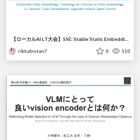
【ローカルAI LT大会】SSE: Stable Static Embedding ー速度低下を伴わず 静的埋め込みモデルの潜在能力を引き出す Dynamic Tanh手法の提案
rikkabotan7
0
110