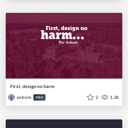
First, design no harm
axbom
2
1.2k
PRO