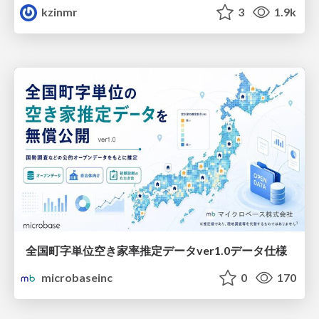
kzinmr
3
1.9k
全国町字単位空き家率推定データver1.0データ仕様
microbaseinc
0
170