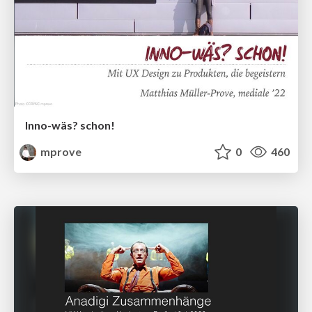
Inno-wäs? schon!
mprove
0
460