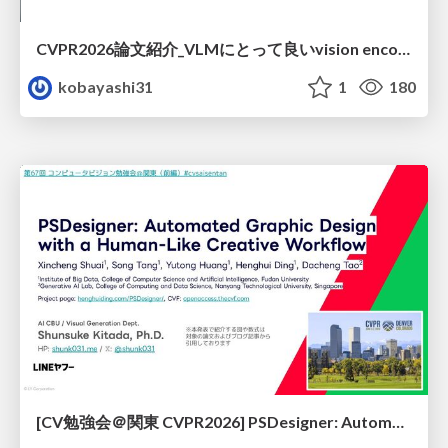
CVPR2026論文紹介_VLMにとって​良いvision encoderとは何か？​Rethinking Model Selection in VLM Through the Lens of Gromov-Wasserstein Distance​
kobayashi31
1
180
[CV勉強会＠関東 CVPR2026] PSDesigner: Automated Graphic Design with a Human-Like Creative Workflow / kantocv 67th CVPR 2026