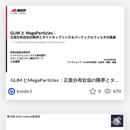
GLIM とMegaParticles：正規分布近似の限界とタイトカップリング＆パーティクルフィルタの進展 / GLIM and MegaParticles : Progress of the distribution representation in SLAM
koide3
0
670