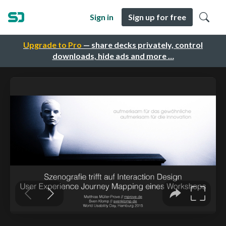
Sign in
Sign up for free
Upgrade to Pro
— share decks privately, control
downloads, hide ads and more …