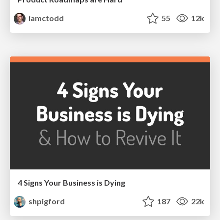
iamctodd
55
12k
4 Signs Your Business is Dying
shpigford
187
22k