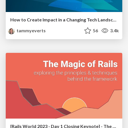
How to Create Impact in a Changing Tech Landscape [PerfNow 2023]
tammyeverts
56
3.4k
[Rails World 2023 - Day 1 Closing Keynote] - The Magic of Rails