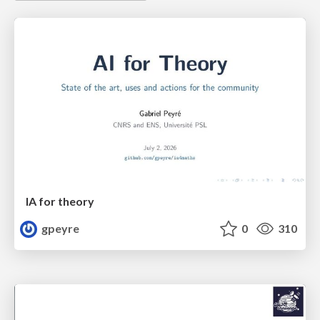
IA for theory
gpeyre
0
310