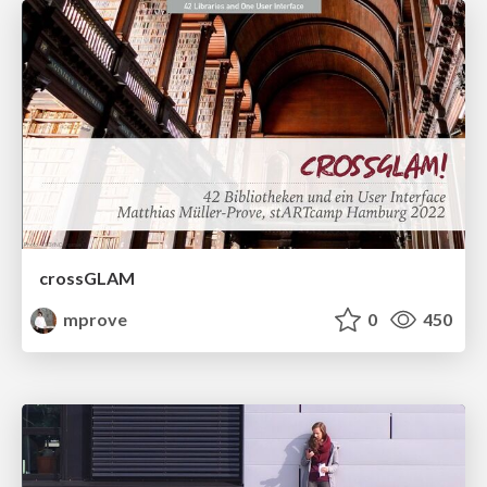
crossGLAM
mprove
0
450