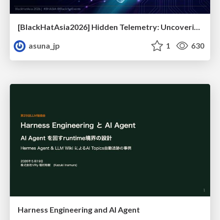
[BlackHatAsia2026] Hidden Telemetry: Uncovering TraceLogging ETW Providers You're Not Using (Yet)
asuna_jp
1
630
Harness Engineering and Al Agent