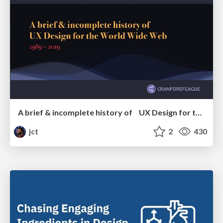
A brief & incomplete history of UX Design for the World Wide Web: 1989–2019
jct
2
430