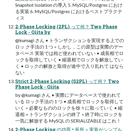
Snapshot Isolation の導入 5. MySQL/Postgres におけ
る実装 6. MySQL/Postgres におけるベストプラクテ
ィス
2-Phase Locking (2PL) って何？ Two Phase
Lock - Qiita by
@kumagi さん • トランザクションを実現する上での
ロッ ク手法の 1 つ ◦ しかし，この原型は実際のデー
タベース 実装では殆ど使われていない • 成長相でロ
ックを取得していく • 縮退相でロックを解放してい
く • ロックの解放と取得が途中で入り乱れて はなら
ない
Strict 2-Phase Locking (S2PL) って何？ Two
Phase Lock - Qiita
by @kumagi さん • 実際にデータベースで使われて
いる ロック手法の 1 つ • 成長相でロックを取得して
いく ◦ 必要なもののロックを徐々に取っていく • 縮
退相＝トランザクションの終了 ◦ 終了時にロックを
一気に解放する MySQL の SERIALIZABLE はこれ！
2-Phase Locking の功罪 • 長所 ◦ 実装がシンプル