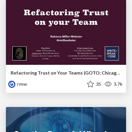
Refactoring Trust on Your Teams (GOTO; Chicago 2020)
rmw
35
3.7k