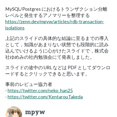
MySQL/Postgres におけるトランザクション分離
レベルと発生するアノマリーを整理する
https://zenn.dev/mpyw/articles/rdb-transaction-
isolations
上記のスライドの具体的な結論に至るまでの導入
として，知識があまりない状態でも段階的に読み
込んでいけるように心がけたスライドで，株式会
社ゆめみの社内勉強会にて発表しました。
スライドの途中の URL などは PDF としてダウンロ
ードするとクリックできると思います。
事前のレビュー協力者
-
https://twitter.com/neko_han25
-
https://twitter.com/KentarouTakeda
mpyw