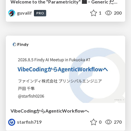
Welcome to the "Parametricity" 🏙️ − Generic だけど Specific な世界 −
guvalif
1
200
PRO
VibeCodingからAgenticWorkflowへ
starfish719
0
270