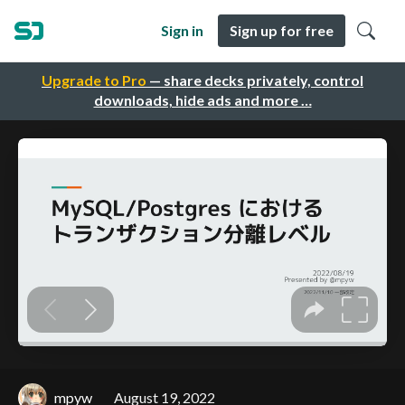
Sign in
Sign up for free
Upgrade to Pro
— share decks privately, control
downloads, hide ads and more …
mpyw
August 19, 2022