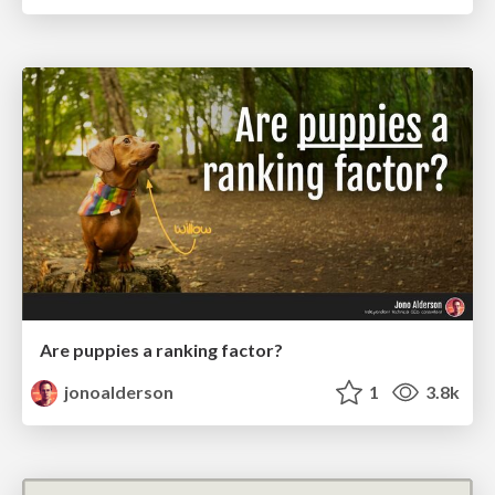
Are puppies a ranking factor?
jonoalderson
1
3.8k