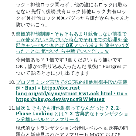
ック・排他ロック問わず，他の誰にもロックは取ら
せない 先行＼後続 共有ロック 排他ロック 共有ロッ
ク ✅ ❌ 排他ロック ❌ ❌ バグったら嫌だから ちゃんと
防いでおこう…
楽観的排他制御 • そもそもあまり競合しない前提で
しか使えない • 気づいた時点でそれまでの処理を 全
部キャンセルできれば OK という考え方 途中でバグ
ったことに 気づいたら中断でいいでしょｗ
今何個ある？ 1 個です 1個ください もう無いです
OK，誰かの割り込み入ったんだ 最後に Postgres に
ついて 語るときに少し出てきます
プログラミング言語での悲観的排他制御手段の実装
例 • Rust ◦ https://doc.rust-
lang.org/std/sync/struct.RwLock.html • Go ◦
https://pkg.go.dev/sync#RWMutex
目次 1. そもそも排他制御ってなんだっけ？ 2. 2-
Phase Locking とは？ 3. 古典的なトランザクショ
ン分離レベルとアノマリー 4.
現代的なトランザクション分離レベルへ a. 既存の問
題点と新発見されたアノマリー b. MVCC および