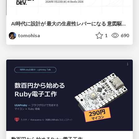
AI時代に設計が 最大の生産性レバーになる 意図駆動開発とデータを消さない設計｜Don't Delete Your Data or Your Intent — Design as the Deepest Lever in the AI Era
tomohisa
1
690