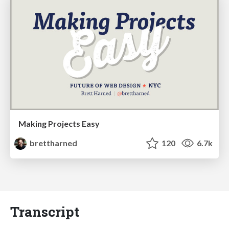
Making Projects Easy
brettharned
120
6.7k
Transcript