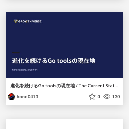
進化を続けるGo toolsの現在地 / The Current State of Ever-Evolving Go Tools
hond0413
0
130