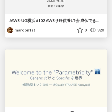
JAWS-UG横浜 #102 AWSサ終供養LT会 成仏できない AWS サービスたち 〜本日、三体供養します〜
maroon1st
0
320