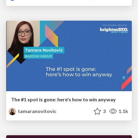
The #1 spot is gone: here's how to win anyway
tamaranovitovic
3
1.1k