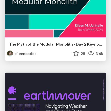
The Myth of the Modular Monolith - Day 2 Keynote - Rails World 2024
eileencodes
28
3.6k