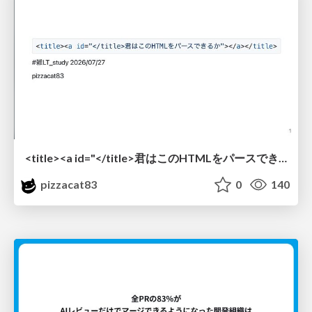
<title><a id="</title>君はこのHTMLをパースできるか"></a></title> #雑LT_study
pizzacat83
0
140