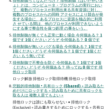
排他制御ってなんだっけ？ 排他制御（はいたせいぎ
ょ）とは、コンピュータ・プログラムの実行におい
て、複数のプロセスが利用出来る共有資源に対し、
複数のプロセスからの同時 アクセスにより競合が発
生する場合に、あるプロセスに資源を独占的に利用
さ せている間は、他のプロセスが利用できないよう
にする事で整合性を保つ処理 の事をいう。
排他制御が無くても正常に動く場合 今何個ある？ 1
個です 1個ください どうぞ 今何個ある？ 0 個です
排他制御が無いとバグる場合 今何個ある？ 1個です
1個ください どうぞ 今何個ある？ 1 個です 1個くだ
さい もう無いです
排他制御で不整合を防ぐ 今何個ある？ 1個です 1個
ください どうぞ 今何個ある？ 待ってね 0 個です 排
他ロック取得
ロック解放 排他ロック取得待機 排他ロック取得
悲観的排他制御 • 共有ロック (Shared) ◦ 読み取るた
めだけにロックする ◦ 読み取るために共有ロックを
取る人は 複数人居てもよい ◦
排他ロックは誰にも取らせない • 排他ロック
(Exclusive) ◦ 読み書きするためにロックする ◦ 共有ロ