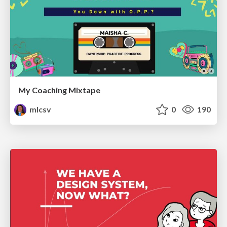
My Coaching Mixtape
mlcsv
0
190