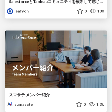
SalesforceとTableauコミュニティを横断して感じたこと（Osaka Dreamin）
leafyoh
0
130
スマサテ メンバー紹介
sumasate
0
1.3k