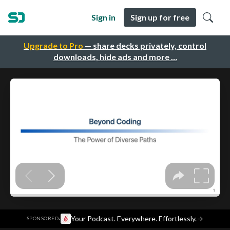
Sign in
Sign up for free
Upgrade to Pro
— share decks privately, control
downloads, hide ads and more …
·
Your Podcast. Everywhere. Effortlessly.
→
SPONSORED