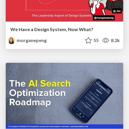
We Have a Design System, Now What?
morganepeng
55
8.2k