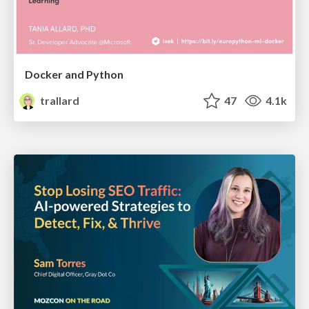
Docker and Python
trallard
47
4.1k