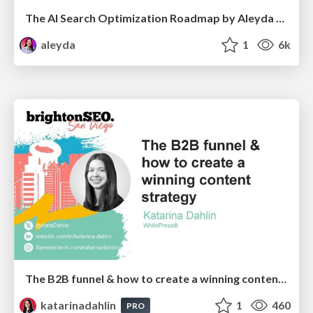
The AI Search Optimization Roadmap by Aleyda Solis
aleyda
1
6k
The B2B funnel & how to create a winning content strategy
katarinadahlin
1
460
PRO