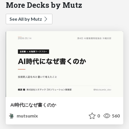
More Decks by Mutz
See All by Mutz
AI時代になぜ書くのか
mutsumix
0
560