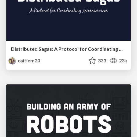
Distributed Sagas: A Protocol for Coordinating Microservices
caitiem20
333
23k