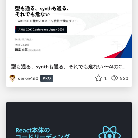
型も通る、synthも通る、それでも危ない 〜AIのCDKの権限とコストを機械で検証する〜 / It Passes Type Checks, It Passes Synth Checks, but It’s Still Risky — Automatically Verifying Permissions and Costs in AI’s CDK —
seike460
1
530
PRO