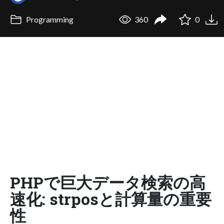
Programming
360
0
PHPで巨大データ検索の高
速化: strposと計算量の重要
性