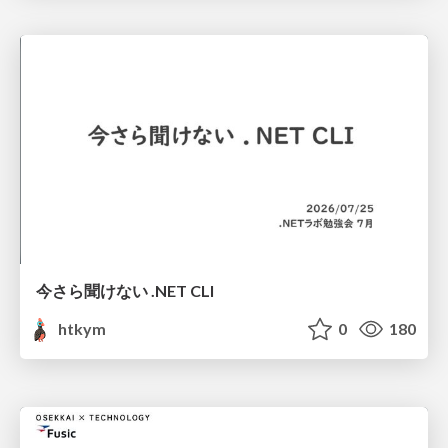
今さら聞けない .NET CLI
htkym
0
180