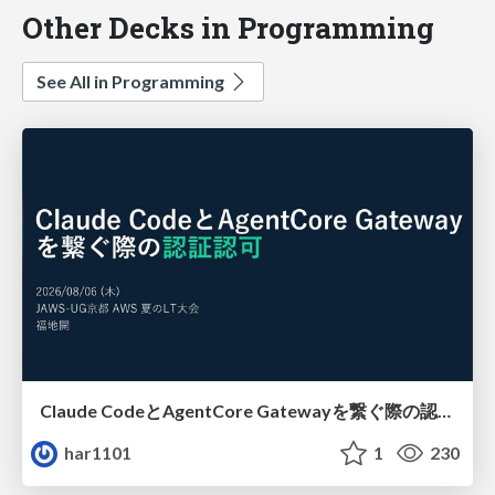
Other Decks in Programming
See All in Programming
Claude CodeとAgentCore Gatewayを繋ぐ際の認証認可 / Authentication and authorization when connecting Claude Code with AgentCore Gateway
har1101
1
230