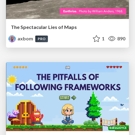
The Spectacular Lies of Maps
axbom
1
890
PRO