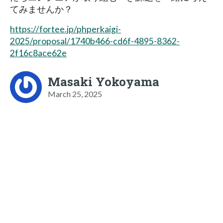
てみませんか？
https://fortee.jp/phperkaigi-
2025/proposal/1740b466-cd6f-4895-8362-
2f16c8ace62e
Masaki Yokoyama
March 25, 2025