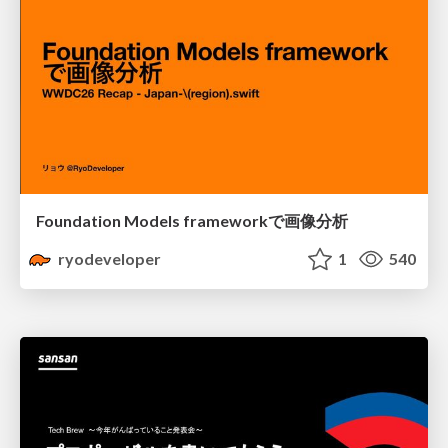
Foundation Models frameworkで画像分析
ryodeveloper
1
540