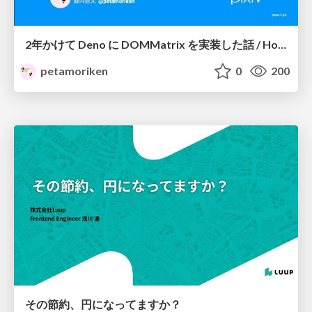
2年かけて Deno に DOMMatrix を実装した話 / How I implemented DOMMatrix in Deno over two years
petamoriken
0
200
その節約、円になってますか？