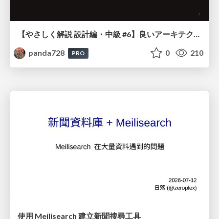
【やさしく解説 設計編・中級 #6】良いアーキテクチャとは ～ 一本の登り道の、行き先 ～
panda728
0
210
PRO
使用 Meilisearch 建立新聞搜尋工具