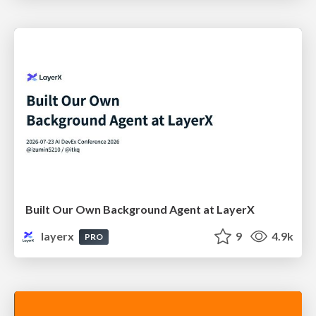
Built Our Own Background Agent at LayerX
layerx
9
4.9k
PRO