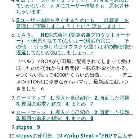
ていかないと ときにユーザー体験をも 悪化させ
ちゃいます
5 ユーザー体験を良くするためにも 「計算量」を
意識して実装しましょう！という 話をします！
まさき。 NE株式会社 (開発者兼プロダクトオーナ
ー) 小田原を捨てて(ないよー)横浜市民に！ そ
の他 - 引っ越し時はサブスクや届くはずの郵便物が
遅延してないか気にしま しょう -
ノベルティBOXが小田原に配達されてしまって受け
取ったのがそれから1 週間後 - 転送料金がかかる。
4つくらい払って4000円くらいの出費、、、 - アニ
メDr.STONEに今更ながらハマり、最新話に追いつ
きました 6
ロードマップ 1. 導入と自己紹介 2. 直面した課題
3. 原因の追求と解決 4. まとめ 7
ロードマップ 1. 導入と自己紹介 2. 直面した課題
3. 原因の追求と解決 4. まとめ 8
strpos 9
strposの使用例 10 <?php $text = "PHPで巨大デ