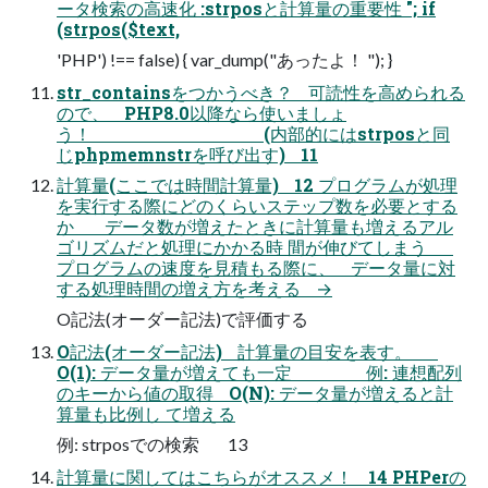
ータ検索の高速化 :strposと計算量の重要性 "; if
(strpos($text,
'PHP') !== false) { var_dump("あったよ！ "); }
str_containsをつかうべき？ 可読性を高められる
ので、 PHP8.0以降なら使いましょ
う！ (内部的にはstrposと同
じphpmemnstrを呼び出す) 11
計算量(ここでは時間計算量) 12 プログラムが処理
を実行する際にどのくらいステップ数を必要とする
か データ数が増えたときに計算量も増えるアル
ゴリズムだと処理にかかる時 間が伸びてしまう
プログラムの速度を見積もる際に、 データ量に対
する処理時間の増え方を考える →
O記法(オーダー記法)で評価する
O記法(オーダー記法) 計算量の目安を表す。
O(1): データ量が増えても一定 例: 連想配列
のキーから値の取得 O(N): データ量が増えると計
算量も比例し て増える
例: strposでの検索 13
計算量に関してはこちらがオススメ！ 14 PHPerの