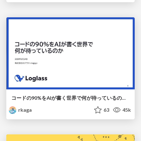
コードの90%をAIが書く世界で何が待っているのか / What awaits us in a world where 90% of the code is written by AI
rkaga
63
45k