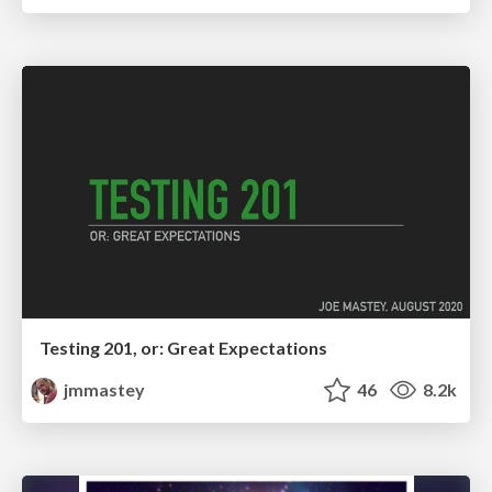
Testing 201, or: Great Expectations
jmmastey
46
8.2k