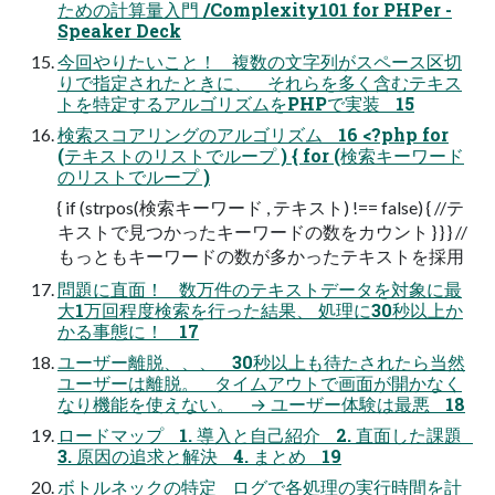
ための計算量入門 /Complexity101 for PHPer -
Speaker Deck
今回やりたいこと！ 複数の文字列がスペース区切
りで指定されたときに、 それらを多く含むテキス
トを特定するアルゴリズムをPHPで実装 15
検索スコアリングのアルゴリズム 16 <?php for
(テキストのリストでループ ) { for (検索キーワード
のリストでループ )
{ if (strpos(検索キーワード , テキスト) !== false) { //テ
キストで見つかったキーワードの数をカウント } } } //
もっともキーワードの数が多かったテキストを採用
問題に直面！ 数万件のテキストデータを対象に最
大1万回程度検索を行った結果、 処理に30秒以上か
かる事態に！ 17
ユーザー離脱、、、 30秒以上も待たされたら当然
ユーザーは離脱。 タイムアウトで画面が開かなく
なり機能を使えない。 → ユーザー体験は最悪 18
ロードマップ 1. 導入と自己紹介 2. 直面した課題
3. 原因の追求と解決 4. まとめ 19
ボトルネックの特定 ログで各処理の実行時間を計