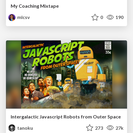
My Coaching Mixtape
mlcsv
0
190
Intergalactic Javascript Robots from Outer Space
tanoku
273
27k