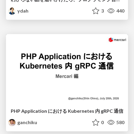
ydah
3
440
PHP Application における Kubernetes 内 gRPC 通信
ganchiku
0
580