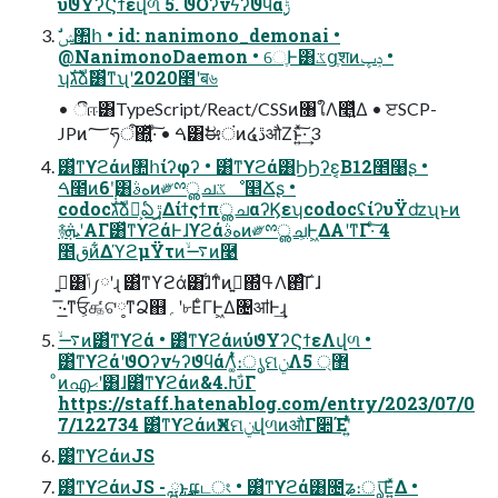
ύϑΥʔϚϯεվળ 5. ϑΟʔνϟʔϑϥά࣮ݱ
@NanimonoDaemon • େֶͰ͸ػցֶशͷݚڀ •
ʮגࣜձࣾ͸ͯͳʯʹ2020೥ʹब৬
• ීஈ͸TypeScript/React/CSSͷ৘ใΛ௥͍ͬͯΔ • ੲSCP-
JPͷ؅ཧऀ΍͍ͬͯ·ͨ͠ • ࠓ͸ࣗಈंͷ໔ڐऔΖ͏ͱ͍ͯ͠·͢ 3
͸ͯͳϒϩάͷ঺հίʔφʔ • ͸ͯͳϒϩά͸ϦϦʔε͔Β12೥໨ʂ •
ࠓ೥ͷ6݄ʹ͸هࣄͷ༗ྉൢചػೳ௥Ճʂ •
codocגࣜձ͕ࣾఏڙ͢ΔίϯςϯπൢചαʔϏεʮcodocʢίʔυΫʣʯͱͷ
࿈ܞʹΑΓ͸ͯͳϒϩάͰɺϒϩάهࣄͷ༗ྉൢച͕Ͱ͖ΔΑ͏ʹͳΓ·ͨ͠ 4
೥قͷ͋ΔϓϩμΫτͷ࠷ۙͷ࿩
ࢥ͍͸ݴ༿ʹɻ ͸ͯͳϒϩά͸ɺ͋ͳͨͷࢥ͍΍ߟ͑Λ࢒ͨ͠Γɺ
͞·͟·ͳਓ͕௲ͬͨଟ༷ͳՁ஋؍ʹ৮ΕͨΓͰ͖Δ৔ॴͰ͢ɻ
࠷ۙͷ͸ͯͳϒϩά • ͸ͯͳϒϩάͷύϑΥʔϚϯεΛվળ •
͸ͯͳϒϩάʹϑΟʔνϟʔϑϥάΛ͚ͭͯ։ൃମݧΛ޲্ 5
ͦͷഎޙʹ͸ɺ͸ͯͳϒϩάͷ&4.Խ͋Γ
https://staff.hatenablog.com/entry/2023/07/0
7/122734 ͸ͯͳϒϩάͷӾཡମݧվળͷऔΓ૊Έʹ͍ͭͯ
͸ͯͳϒϩάͷJS
͸ͯͳϒϩάͷJS - ྺ࢙ͱແடং • ͸ͯͳϒϩά͸೔ʑ։ൃ͞Ε͍ͯΔ •