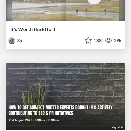
It's Worth the Effort
3n
188
29k