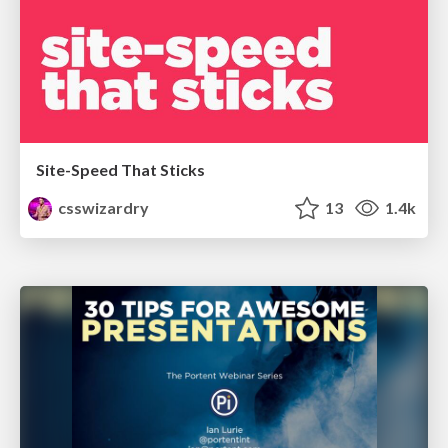
Site-Speed That Sticks
csswizardry
13
1.4k