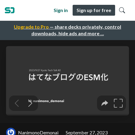
Sign in
Sign up for free
Upgrade to Pro
— share decks privately, control
downloads, hide ads and more …
NanimonoDemonai
September 27, 2023