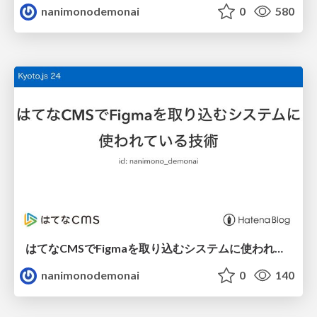
nanimonodemonai
0
580
はてなCMSでFigmaを取り込むシステムに使われている技術
nanimonodemonai
0
140