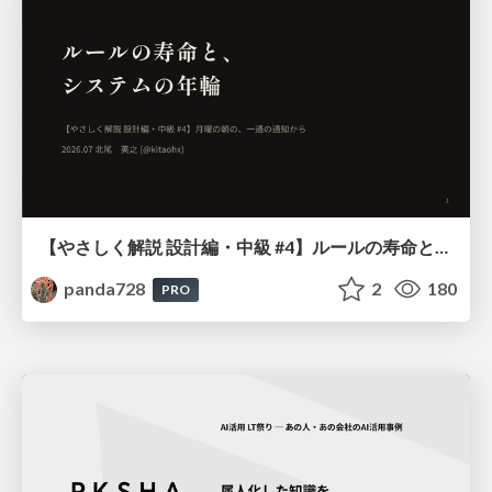
【やさしく解説 設計編・中級 #4】ルールの寿命と、システムの年輪
panda728
2
180
PRO