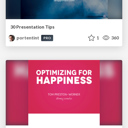
30 Presentation Tips
portentint
1
360
PRO