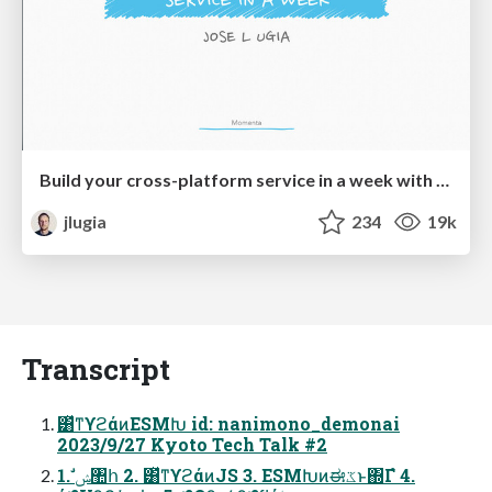
Build your cross-platform service in a week with App Engine
jlugia
234
19k
Transcript
͸ͯͳϒϩάͷESMԽ id: nanimono_demonai
2023/9/27 Kyoto Tech Talk #2
1. ࣗݾ঺հ 2. ͸ͯͳϒϩάͷJS 3. ESMԽͷಈػͱ΍Γํ 4.