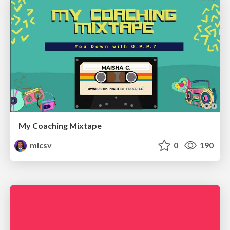
My Coaching Mixtape
mlcsv
0
190