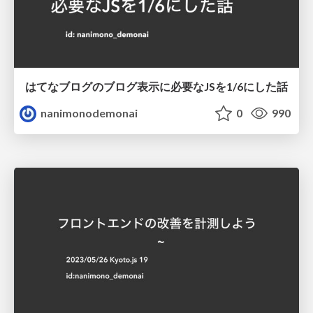
はてなブログのブログ表示に必要なJSを1/6にした話
nanimonodemonai
0
990