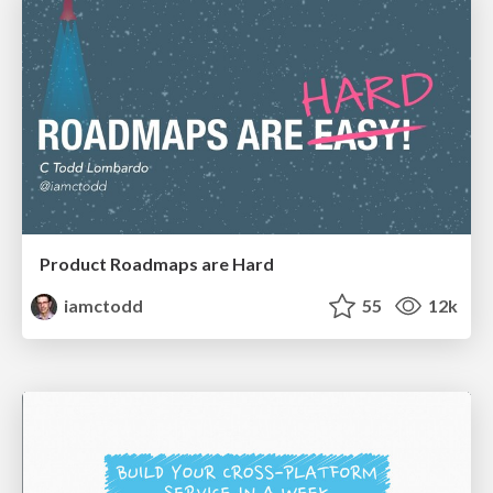
Product Roadmaps are Hard
iamctodd
55
12k