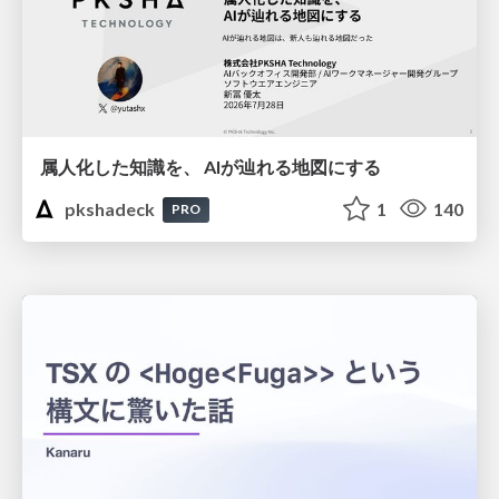
属人化した知識を、 AIが辿れる地図にする
pkshadeck
1
140
PRO