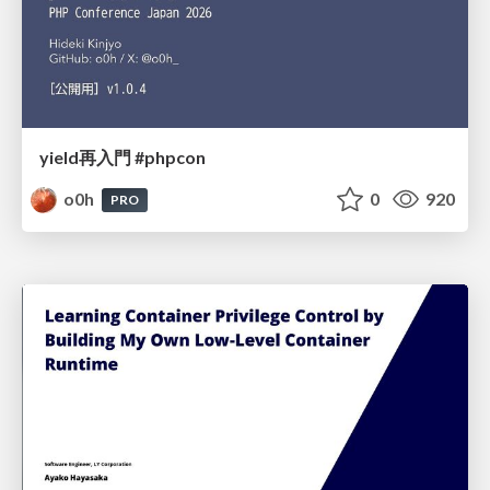
yield再入門 #phpcon
o0h
0
920
PRO