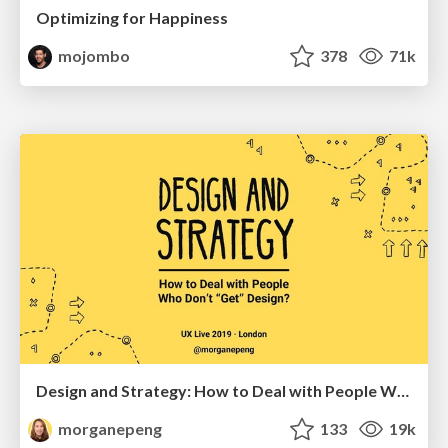
Optimizing for Happiness
mojombo
378
71k
Design and Strategy: How to Deal with People Who Don’t "Get" Design
morganepeng
133
19k