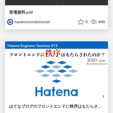
登壇資料.pdf
nanimonodemonai
0
440
はてなブログのフロントエンドに秩序はもたらされたのか