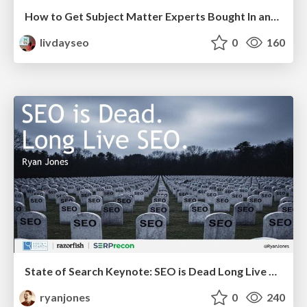
How to Get Subject Matter Experts Bought In and Actively Contributing to SEO & PR Initiatives.
livdayseo
0
160
State of Search Keynote: SEO is Dead Long Live SEO
ryanjones
0
240