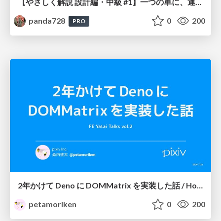
【やさしく解説 設計編・中級 #1】一つの車に、運転手は一人 ～ある倉庫システムの事例から～
panda728
0
200
PRO
2年かけて Deno に DOMMatrix を実装した話 / How I implemented DOMMatrix in Deno over two years
petamoriken
0
200