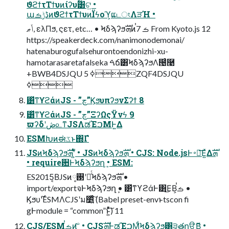
ϑϩϯτΤϯυͷίʔυ͸ଟ͍ •
աڈݱࡏͷϑϩϯτΤϯυͷΪϟοϓ͕ແடংΛੜΉ •
ݴޠ, ελΠϧ, ςετ, etc… • Ϟδϡʔϧܗࣜͷࠞࡏ 7 From Kyoto.js 12
https://speakerdeck.com/nanimonodemonai/
hatenaburogufalsehurontoendonizhi-xu-
hamotarasaretafalseka ࠓճ͸ϞδϡʔϧΛ੔͑ͨ࿩
+BWB4DSJQU ߦ 5ZQF4DSJQU
ߦ
͸ͯͳϒϩάͷJS - ”چ”ϏϧυπʔϧνΣʔϯ 8
͸ͯͳϒϩάͷJS - ”چ”ΞʔΩςΫνϟ 9
ϖʔδʹڞ௨ͳJSΛಡΈࠐΜͰ͍Δ
ESMԽͷಈػͱ΍Γํ
JSͷϞδϡʔϧܗࣜʹ͍ͭͯ • JSͷϞδϡʔϧܗࣜ • CJS: Node.jsͰ࠾༻͞Ε͍ͯΔܗࣜ
• requireؔ਺ͰϞδϡʔϧղܾ • ESM:
ES2015͔ΒJSͷ࢓༷ʹೖͬͨϞδϡʔϧܗࣜ •
import/exportจͰϞδϡʔϧղܾ • ͸ͯͳϒϩάͰ͸͜ΕΒ͕ࠞࡏ •
Ϗϧυ࣌ʹESMΛCJSʹม׵͍ͯͨ͠ (Babel preset-envͱtscon fi
gͰmodule = “common”ͱ͍ͯͨ͠) 11
CJS/ESMࠞࡏͷۤ͠͞ • CJSܗࣜͰಡΈࠐΜͩϞδϡʔϧ͸੩తղੳ͕ޮ͖ͮΒ͍ •