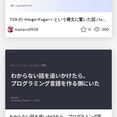
TSX の <Hoge<Fuga>> という構文に驚いた話 / tsx-type-argument-syntax
kanaru0928
0
200
わからない話を追いかけたら、プログラミング言語を作る側にいた