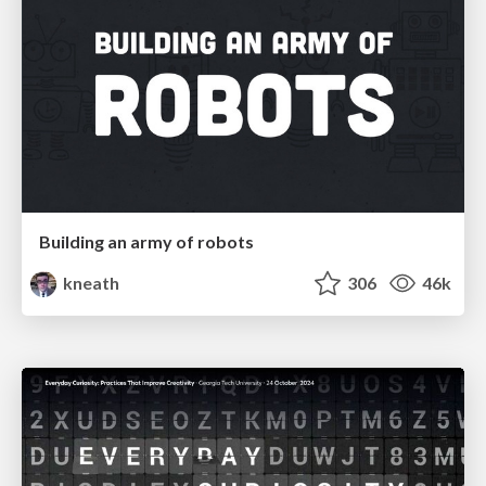
Building an army of robots
kneath
306
46k