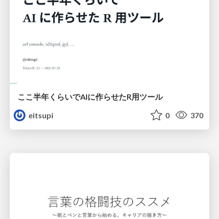
ここ半年くらいでAIに作らせたR用ツール
eitsupi
0
370