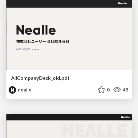
AllCompanyDeck_old.pdf
nealle
0
48