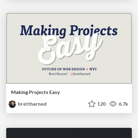
Making Projects Easy
brettharned
120
6.7k