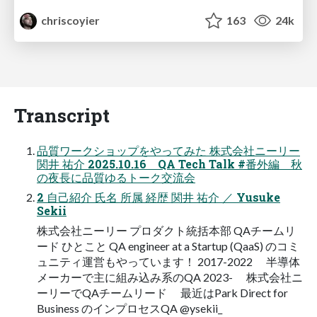
chriscoyier
163
24k
Transcript
品質ワークショップをやってみた 株式会社ニーリー
関井 祐介 2025.10.16 QA Tech Talk #番外編 秋
の夜長に品質ゆるトーク交流会
2 自己紹介 氏名 所属 経歴 関井 祐介 ／ Yusuke
Sekii
株式会社ニーリー プロダクト統括本部 QAチームリ
ード ひとこと QA engineer at a Startup (QaaS) のコミ
ュニティ運営もやっています！ 2017-2022 半導体
メーカーで主に組み込み系のQA 2023- 株式会社ニ
ーリーでQAチームリード 最近はPark Direct for
Business のインプロセスQA @ysekii_