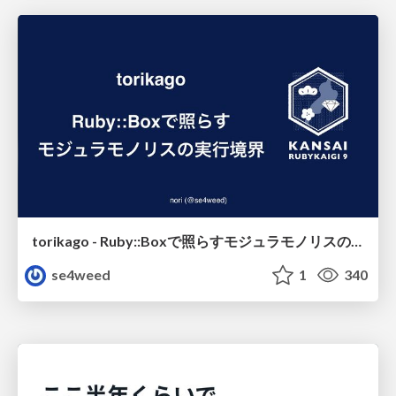
torikago - Ruby::Boxで照らすモジュラモノリスの実行境界
se4weed
1
340