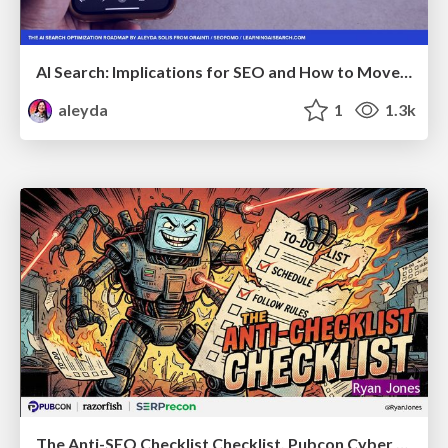
AI Search: Implications for SEO and How to Move Forward - #ShenzhenSEOConference
aleyda
1
1.3k
The Anti-SEO Checklist Checklist. Pubcon Cyber Week