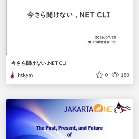
今さら聞けない .NET CLI
htkym
0
180