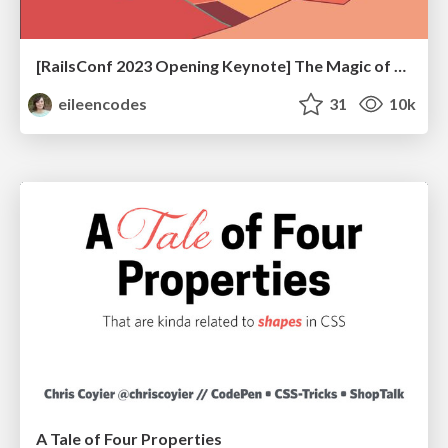
[RailsConf 2023 Opening Keynote] The Magic of Rails
eileencodes
31
10k
A Tale of Four Properties