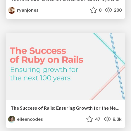
ryanjones
0
200
The Success of Rails: Ensuring Growth for the Next 100 Years
eileencodes
47
8.3k