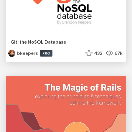
Git: the NoSQL Database
bkeepers
432
67k
PRO