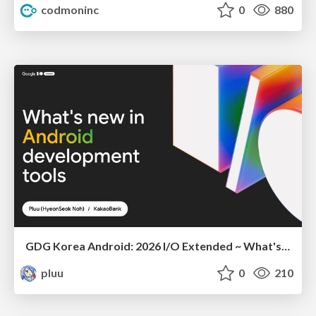
codmoninc
0
880
GDG Korea Android: 2026 I/O Extended ~ What's new in Android development tools
pluu
0
210