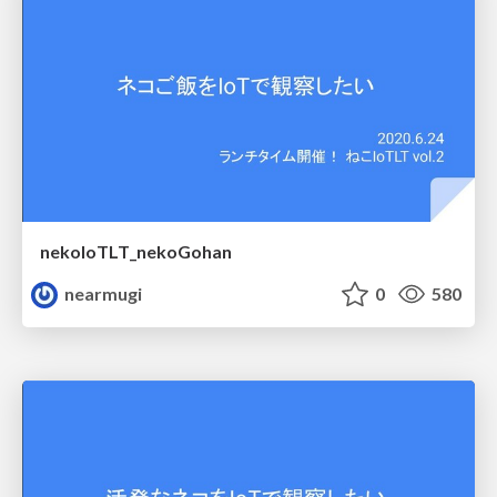
nekoIoTLT_nekoGohan
nearmugi
0
580