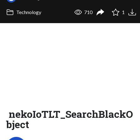
Technology
710
1
nekoIoTLT_SearchBlackO
bject