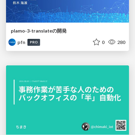
plamo-3-translateの開発
pfn
0
280
PRO