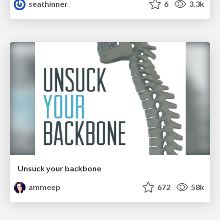
seathinner
6
3.3k
Unsuck your backbone
ammeep
672
58k