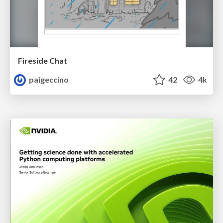
Fireside Chat
paigeccino
42
4k