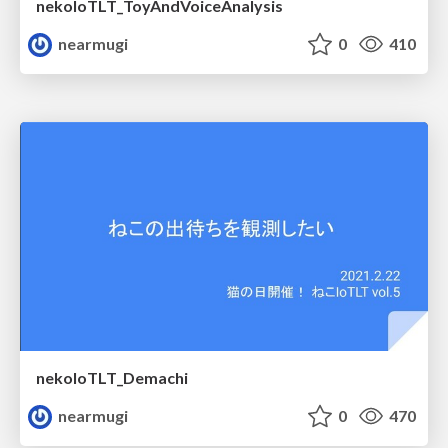
nekoIoTLT_ToyAndVoiceAnalysis
nearmugi
0
410
nekoIoTLT_Demachi
nearmugi
0
470