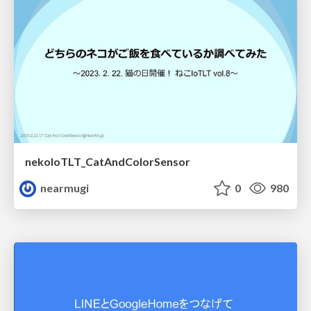
nekoIoTLT_CatAndColorSensor
nearmugi
0
980