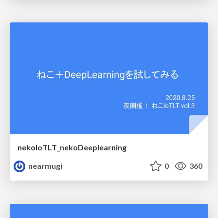
nekoIoTLT_nekoDeeplearning
nearmugi
0
360