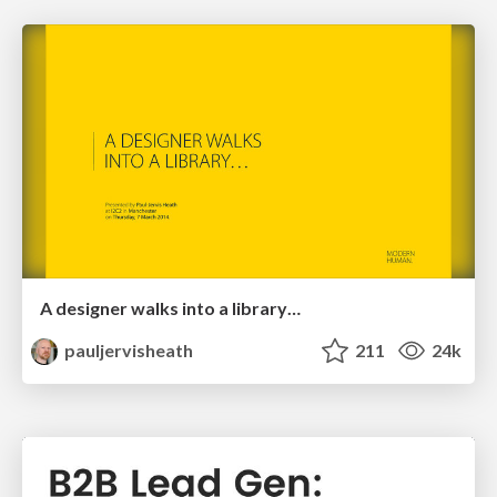
A designer walks into a library…
pauljervisheath
211
24k