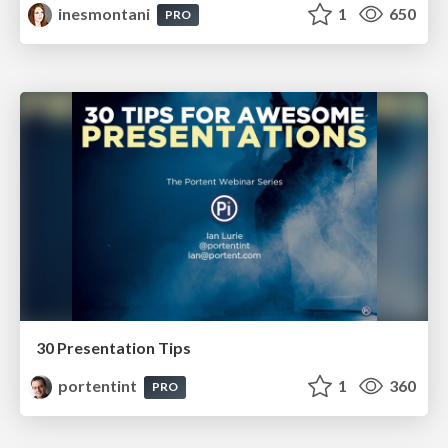
inesmontani
1
650
PRO
30 Presentation Tips
portentint
1
360
PRO