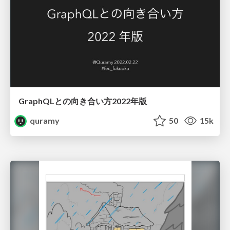
GraphQLとの向き合い方2022年版
quramy
50
15k