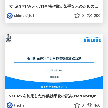
[ChatGPT Work LT]事務作業が苦手な人のための バックオフィスの「半」自動化
chimaki_iot
0
200
NetBoxを利用した作業効率化の試み_NetDevNight4
tnoha
0
460