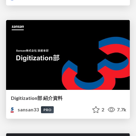
Digitization部 紹介資料
sansan33
2
7.7k
PRO