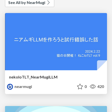
See All by NearMugi
nekoIoTLT_NearMugiLLM
nearmugi
0
420