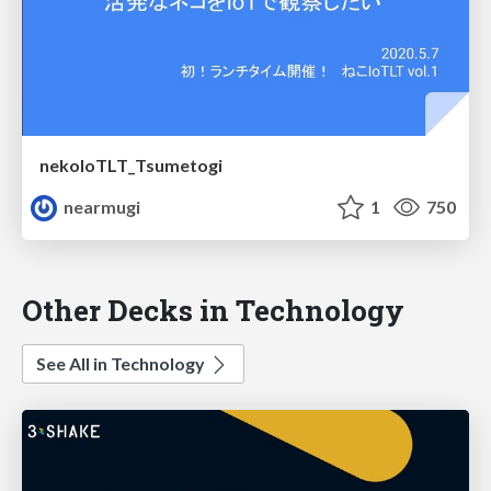
nekoIoTLT_Tsumetogi
nearmugi
1
750
Other Decks in Technology
See All in Technology