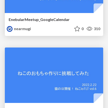
EnebularMeetup_GoogleCalendar
nearmugi
0
310