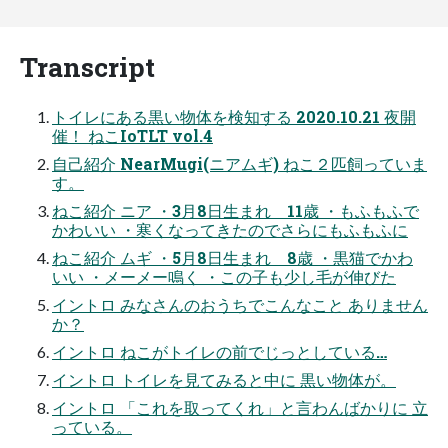
Transcript
トイレにある黒い物体を検知する 2020.10.21 夜開
催！ ねこIoTLT vol.4
自己紹介 NearMugi(ニアムギ) ねこ２匹飼っていま
す。
ねこ紹介 ニア ・3月8日生まれ 11歳 ・もふもふで
かわいい ・寒くなってきたのでさらにもふもふに
ねこ紹介 ムギ ・5月8日生まれ 8歳 ・黒猫でかわ
いい ・メーメー鳴く ・この子も少し毛が伸びた
イントロ みなさんのおうちでこんなこと ありません
か？
イントロ ねこがトイレの前でじっとしている…
イントロ トイレを見てみると中に 黒い物体が。
イントロ 「これを取ってくれ」と言わんばかりに 立
っている。