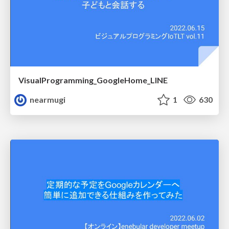
VisualProgramming_GoogleHome_LINE
nearmugi
1
630