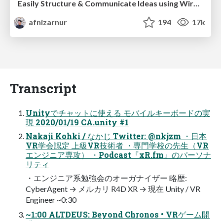
Easily Structure & Communicate Ideas using Wireframe
afnizarnur
194
17k
Transcript
Unityでチャットに使える モバイルキーボードの実
現 2020/01/19 CA.unity #1
Nakaji Kohki / なかじ Twitter: @nkjzm ・日本
VR学会認定 上級VR技術者 ・専門学校の先生（VR
エンジニア専攻） ・Podcast『xR.fm』のパーソナ
リティ
・エンジニア系勉強会のオーガナイザー 略歴:
CyberAgent → メルカリ R4D XR → 現在 Unity / VR
Engineer ~0:30
~1:00 ALTDEUS: Beyond Chronos • VRゲーム開