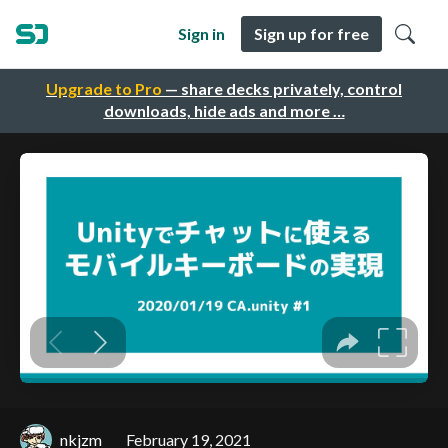
Sign in
Sign up for free
Upgrade to Pro
— share decks privately, control
downloads, hide ads and more …
nkjzm
February 19, 2021