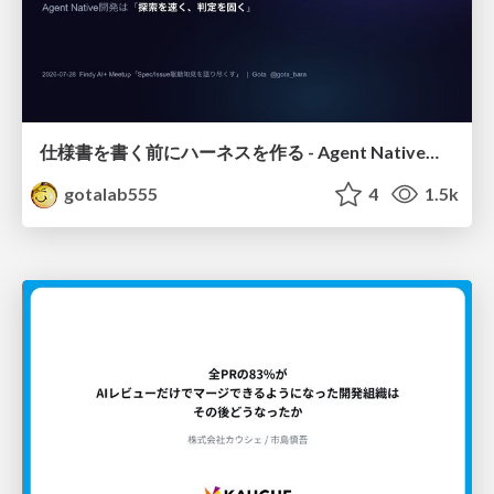
仕様書を書く前にハーネスを作る - Agent Native開発は「探索を速く、判定を固く」
gotalab555
4
1.5k