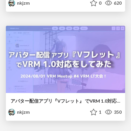
nkjzm
0
620
アバター配信アプリ『Vフレット』 でVRM 1.0対応をしてみる
nkjzm
1
350