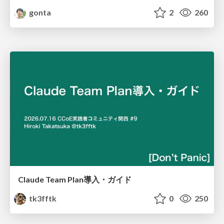
gonta
2
260
Claude Team Plan導入・ガイド
tk3fftk
0
250