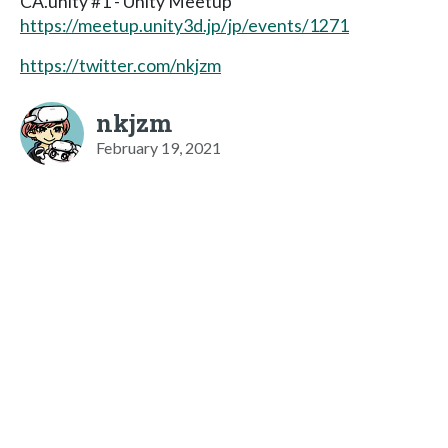
CA.unity #1 - Unity Meetup
https://meetup.unity3d.jp/jp/events/1271
https://twitter.com/nkjzm
nkjzm
February 19, 2021