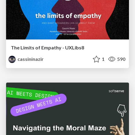
The Limits of Empathy - UXLibs8
cassininazir
1
590