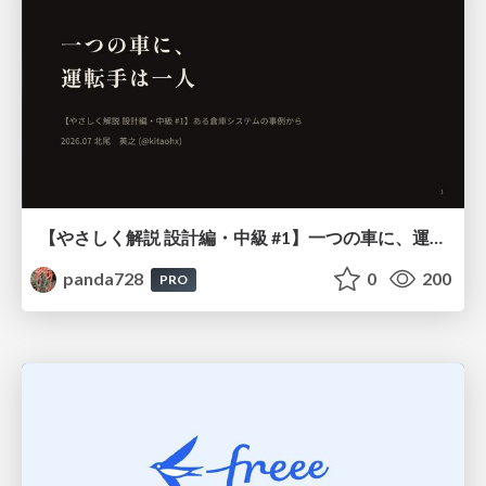
【やさしく解説 設計編・中級 #1】一つの車に、運転手は一人 ～ある倉庫システムの事例から～
panda728
0
200
PRO