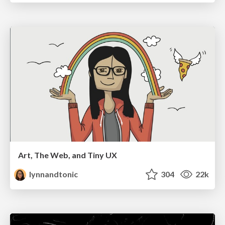
Art, The Web, and Tiny UX
lynnandtonic
304
22k