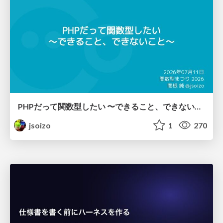
PHPだって関数型したい 〜できること、できないこと〜 / fp-in-php
jsoizo
1
270