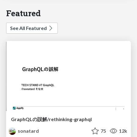
Featured
See All Featured
GraphQLの誤解/rethinking-graphql
sonatard
75
12k