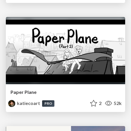
Paper Plane
katiecoart
2
52k
PRO