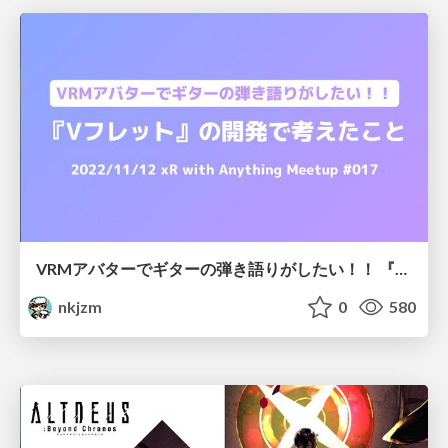
VRMアバターでギターの弾き語りがしたい！！ 『Vフレット』の開発で考えたこと
nkjzm
0
580