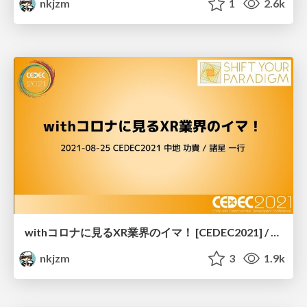
nkjzm
1
2.6k
withコロナに見るXR業界のイマ！ [CEDEC2021] / XR NOW CEDEC2021
nkjzm
3
1.9k