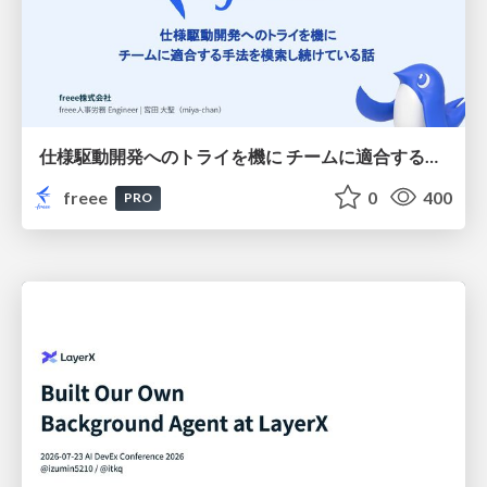
仕様駆動開発へのトライを機に チームに適合する手法を模索し続けている話
freee
0
400
PRO