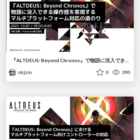
『ALTDEUS: Beyond Chronos』で物語に没入できる操作感を実現するマルチプラットフォーム対応の道のり / The path to multi-platform support for immersive storytelling in ALTDEUS: Beyond Chronos
nkjzm
0
390