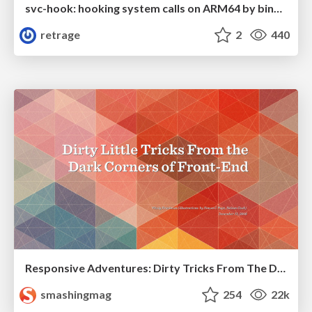
svc-hook: hooking system calls on ARM64 by binary rewriting
retrage
2
440
Responsive Adventures: Dirty Tricks From The Dark Corners of Front-End
smashingmag
254
22k