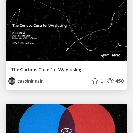
The Curious Case for Waylosing
cassininazir
1
450