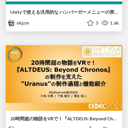
Unityで使える汎用的な ハンバーガーメニューの実装 / UniHamburger
nkjzm
3
1.6k
20時間超の物語をVRで！『ALTDEUS: Beyond Chronos』の制作を支えた”Uranus”の制作過程と機能紹介 [CEDEC2021] / Introduction of ALTDEUS' VR ADV tool "Uranus", CEDEC2021