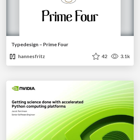
Typedesign – Prime Four
hannesfritz
42
3.1k