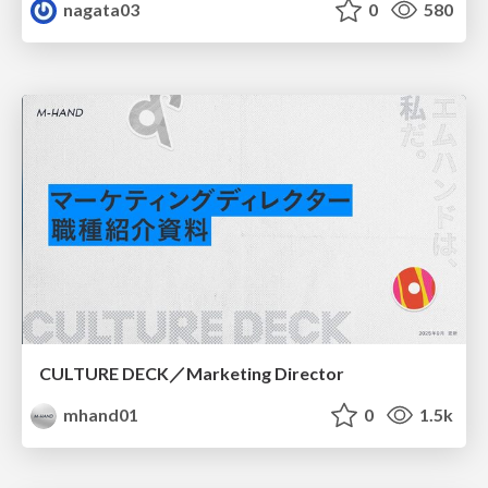
nagata03
0
580
CULTURE DECK／Marketing Director
mhand01
0
1.5k