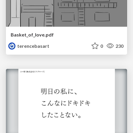
Basket_of_love.pdf
terencebasart
0
230