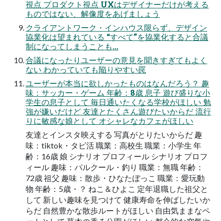
視点 プロダクト視点 UXはデザイナーだけが考える
ものではない、解像度をあげましょう
クライアントワーク・インハウス限らず、デザイン
協業化は望まれている “すべて”を協業化すると合議
制になってしまうことも...
合議になったりユーザーの意見を聞きすぎてもよく
ない わかっていても陥りやすい罠
ユーザーが本当に欲しかったものはなんだろう？ 趣
味：サッカー・ゲーム 年齢：8歳 息子 遊び盛りな小
学生の息子として 毎日通いたくなる学校がほしい 勉
強が嫌いだけど 友達とたくさん遊びたいからだ 流行
りに敏感な娘として オシャレなカフェがほしい
友達とインスタ映えする 写真がとりたいからだ 趣
味：tiktok・タピ活 職業：高校生 職業：小学生 年
齢：16歳 娘 シナリオ プロフィール シナリオ プロフ
ィール 趣味：パルクール・釣り 職業：無職 年齢：
72歳 祖父 趣味：散歩・ひなたぼっこ 職業：愛玩動
物 年齢：5歳・？ ねこ＆ひよこ 定年退職した祖父と
して 新しい趣味を見つけて 健康寿命を伸ばしたいか
らだ 自然豊かな散歩ルートがほしい 自由気ままなペ