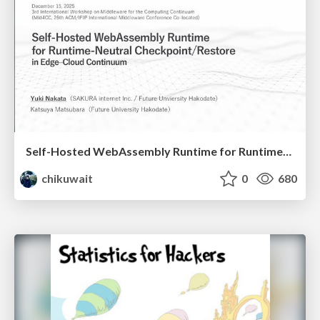
Self-Hosted WebAssembly Runtime for Runtime-Neutral Checkpoint/Restore in Edge–Cloud Continuum
chikuwait
0
680