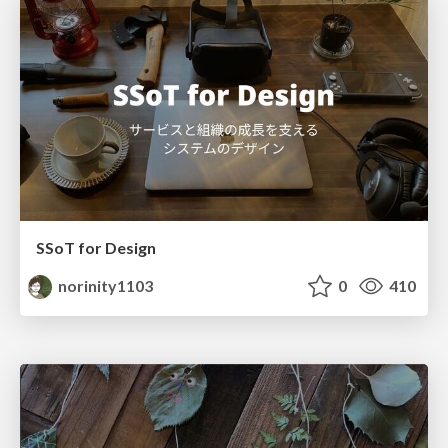
SSoT for Design
norinity1103
0
410