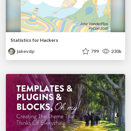
Statistics for Hackers
jakevdp
799
230k