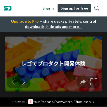
Sign in
Sign up for free
Upgrade to Pro
— share decks privately, control
downloads, hide ads and more …
·
Your Podcast. Everywhere. Effortlessly.
→
SPONSORED