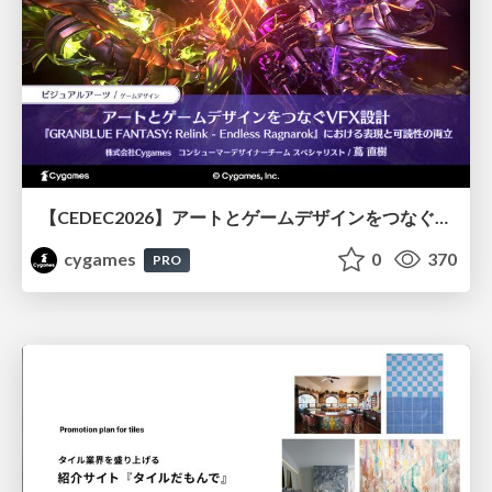
【CEDEC2026】アートとゲームデザインをつなぐVFX設計『GRANBLUE FANTASY: Relink - Endless Ragnarok』における表現と可読性の両立
cygames
0
370
PRO