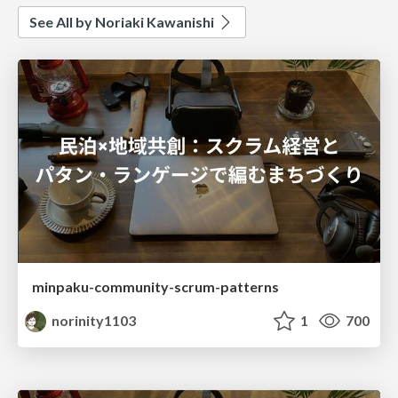
See All by Noriaki Kawanishi
minpaku-community-scrum-patterns
norinity1103
1
700