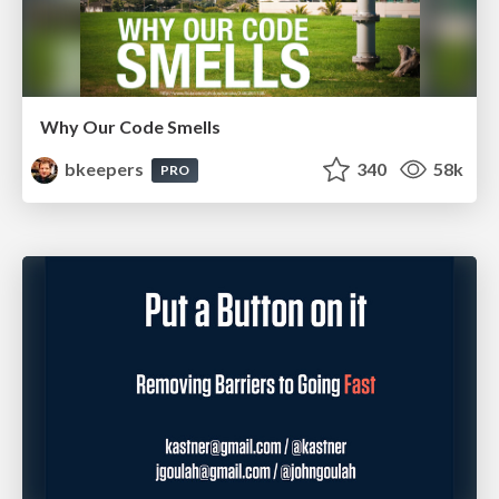
Why Our Code Smells
bkeepers
340
58k
PRO