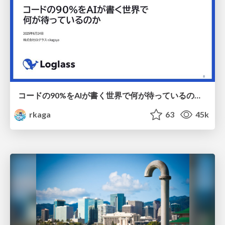
コードの90%をAIが書く世界で何が待っているのか / What awaits us in a world where 90% of the code is written by AI
rkaga
63
45k