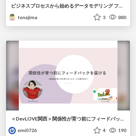
ビジネスプロセスから始めるデータモデリング ファクトとディメンションの前に考えること
tenajima
3
880
＜DevLOVE関西＞関係性が育つ前にフィードバックを届ける ～関係性が育つのを待てないとき、どう渡すのか～
emi0726
4
190