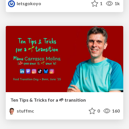
letsgokoyo
1
1k
Ten Tips & Tricks for a 🌱 transition
stuffmc
0
160