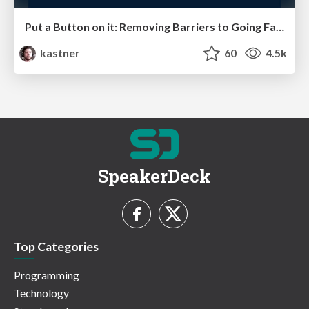
Put a Button on it: Removing Barriers to Going Fast.
kastner
60
4.5k
SpeakerDeck
Top Categories
Programming
Technology