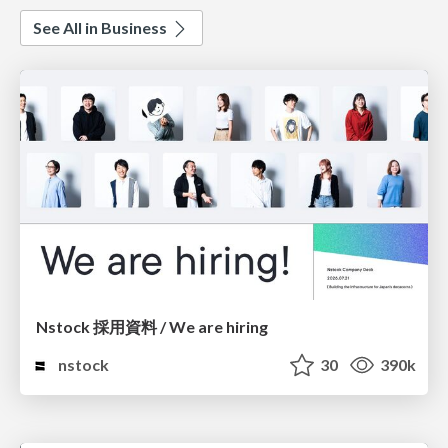
See All in Business
Nstock 採用資料 / We are hiring
nstock
30
390k