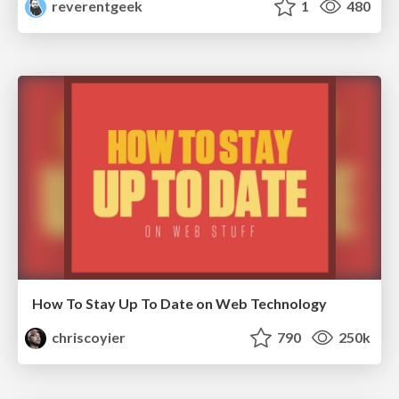
reverentgeek
1
480
How To Stay Up To Date on Web Technology
chriscoyier
790
250k