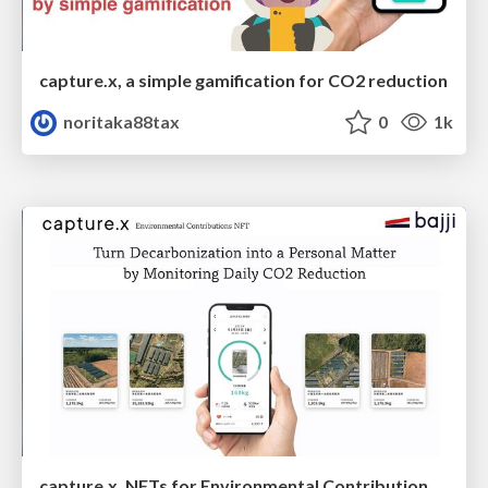
capture.x, a simple gamification for CO2 reduction
noritaka88tax
0
1k
capture.x, NFTs for Environmental Contribution, Making Decarbonization Personal