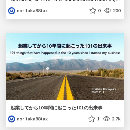
noritaka88tax
0
200
起業してから10年間に起こった101の出来事
noritaka88tax
1
2.7k