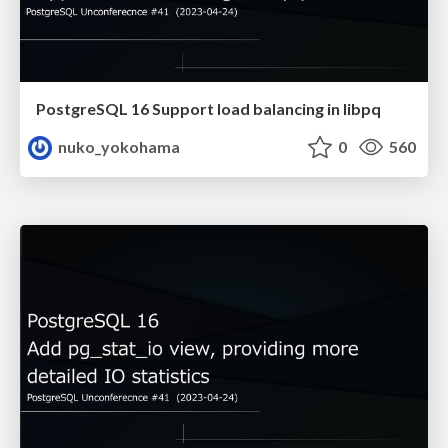
PostgreSQL 16 Support load balancing in libpq
nuko_yokohama
0
560