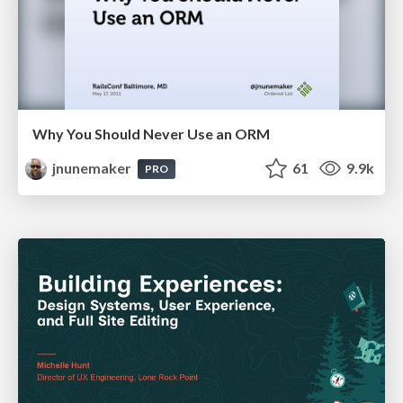
Why You Should Never Use an ORM
jnunemaker
61
9.9k
PRO