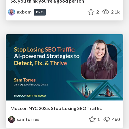
So, you think you're a good person
axbom
2
2.1k
PRO
Mozcon NYC 2025: Stop Losing SEO Traffic
samtorres
1
460