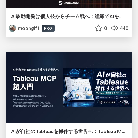
AI駆動開発は個人技からチーム戦へ：組織でAIを使いこなすための実践設計
moongift
0
440
PRO
AIが自社のTableauを操作する世界へ：Tableau MCP超入門