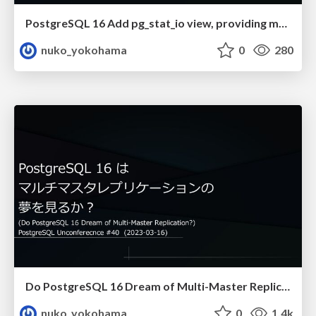
PostgreSQL 16 Add pg_stat_io view, providing more detailed IO statistics
nuko_yokohama
0
280
Do PostgreSQL 16 Dream of Multi-Master Replication?
nuko_yokohama
0
1.4k