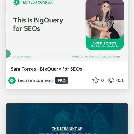
Sam Torres - BigQuery for SEOs
techseoconnect
0
450
PRO