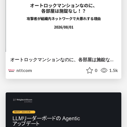
オートロックマンションなのに、各部屋は施錠なし！？ 攻撃者が組織内ネットワークで大暴れする理由 / The Front Door Is Locked, but the Rooms Are Wide Open: Why Attackers Move Freely Inside Enterprise Networks
nttcom
0
1.5k