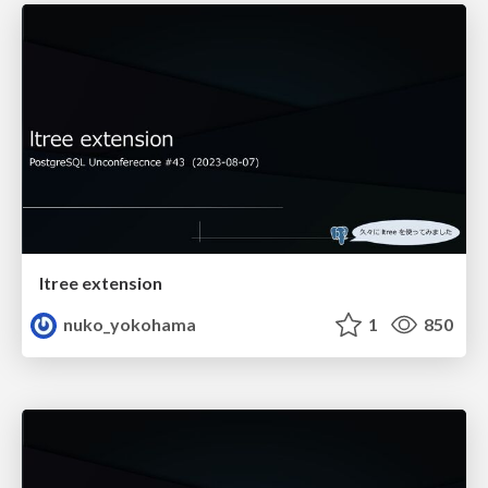
ltree extension
nuko_yokohama
1
850