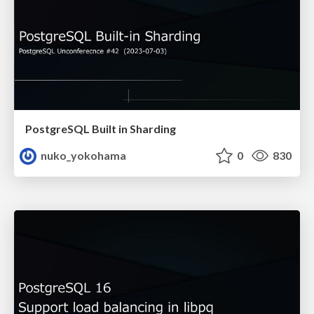
PostgreSQL Built in Sharding
nuko_yokohama
0
830