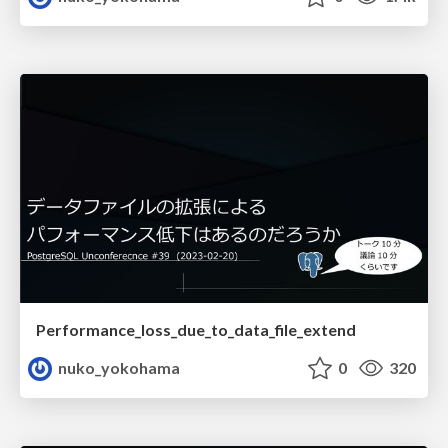
Performance_loss_due_to_data_file_extend
nuko_yokohama
0
320