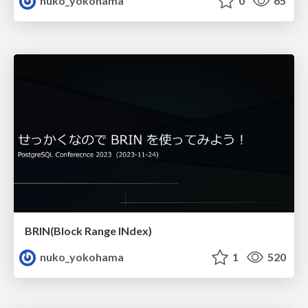
nuko_yokohama
0
65
BRIN(Block Range INdex)
nuko_yokohama
1
520