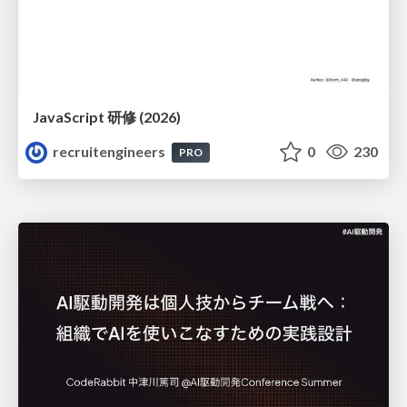
JavaScript 研修 (2026)
recruitengineers
0
230
PRO