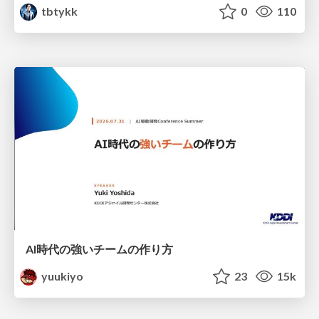
tbtykk
0
110
AI時代の強いチームの作り方
yuukiyo
23
15k