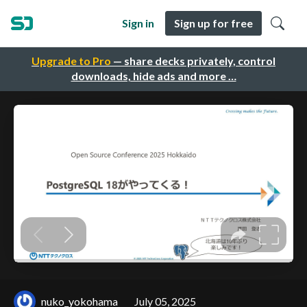
Sign in
Sign up for free
Upgrade to Pro
— share decks privately, control
downloads, hide ads and more …
nuko_yokohama
July 05, 2025