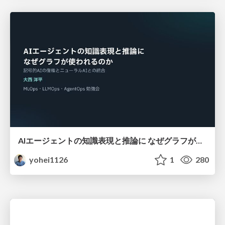
AIエージェントの知識表現と推論に なぜグラフが使われるのか - 記号的AIの復権とニューラルAIとの統合
yohei1126
1
280