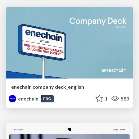
enechain company deck_english
enechain
1
580
PRO