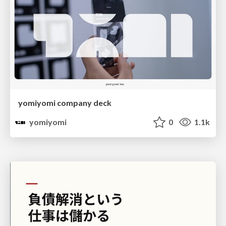
yomiyomi company deck
yomiyomi
0
1.1k