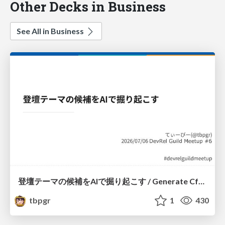
Other Decks in Business
See All in Business
登壇テーマの候補をAIで掘り起こす / Generate CfP Ideas via-AI
tbpgr
1
430