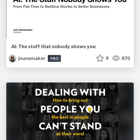
AI: The stuff that nobody shows you
jnunemaker
9
870
PRO