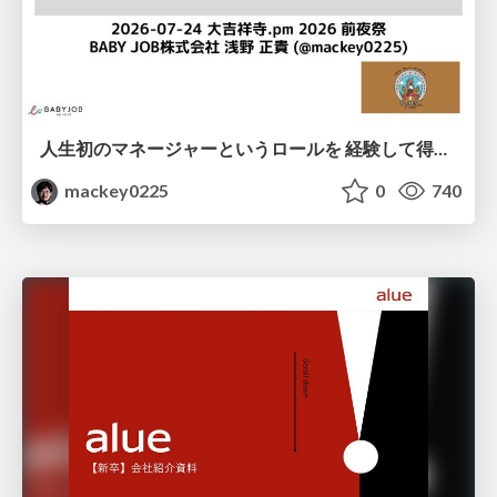
人生初のマネージャーというロールを 経験して得たもの・失ったもの / Reflections on My First Manager Role
mackey0225
0
740