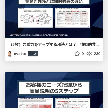
（5枚）共感力をアップする秘訣とは？ 情動的共感と認知的共感の違いについて
nyattx
0
230
PRO