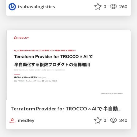
tsubasalogistics
0
260
Terraform Provider for TROCCO × AI で 半自動化する複数プロダクトの連携運用 / Semi-Automating Multi-Product Data Integration Ops with the Terraform Provider for TROCCO × AI
medley
0
340