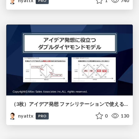
nyattx
1
740
PRO
（3枚）アイデア発想 ファシリテーションで使えるダブルダイヤモンド
nyattx
0
130
PRO