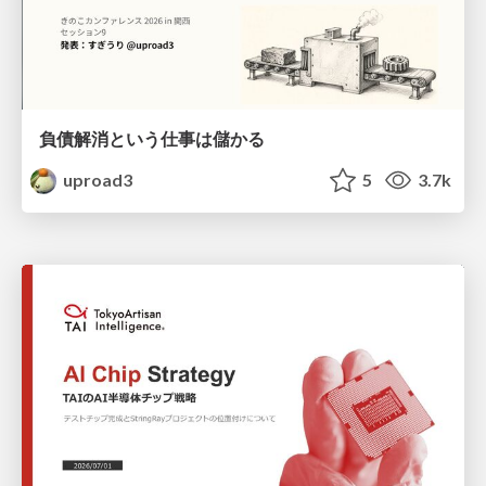
負債解消という仕事は儲かる
uproad3
5
3.7k