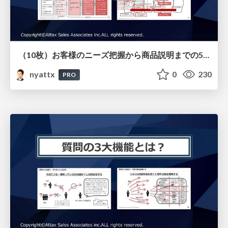
（10枚）お客様のニーズ把握から商品説明までの5ステップ （戦略的ヒアリング研修用）
nyattx
0
230
PRO