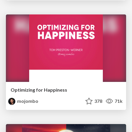
Optimizing for Happiness
mojombo
378
71k