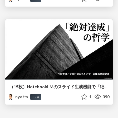
（15枚）NotebookLMのスライド生成機能で「絶対達成」「予材管理」「大量行動」の重要性を解説してもらう
nyattx
1
390
PRO