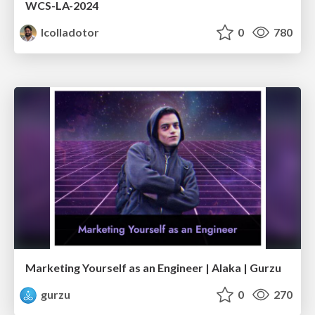
WCS-LA-2024
lcolladotor
0
780
Marketing Yourself as an Engineer | Alaka | Gurzu
gurzu
0
270