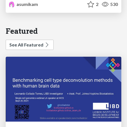
asumikam
2
530
Featured
See All Featured