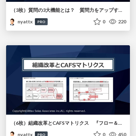
（3枚）質問の3大機能とは？ 質問力をアップする3つのポイント
nyattx
0
220
PRO
（6枚）組織改革とCAFSマトリクス 『フロー＆ストック』より
nyattx
0
450
PRO