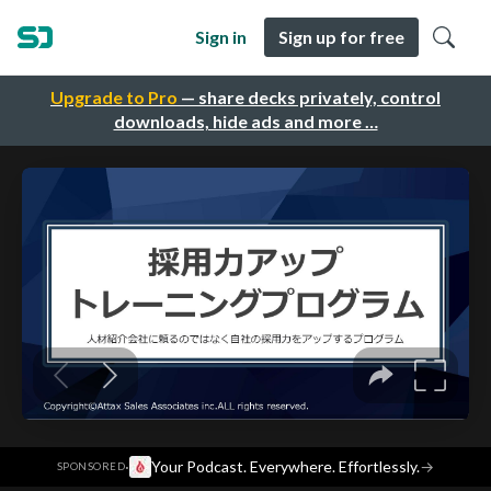
Sign in
Sign up for free
Upgrade to Pro
— share decks privately, control
downloads, hide ads and more …
·
Your Podcast. Everywhere. Effortlessly.
→
SPONSORED