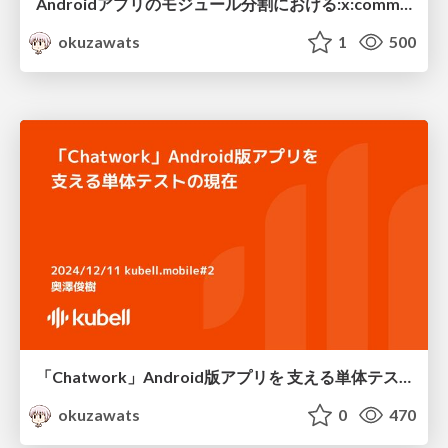
Androidアプリのモジュール分割における:x:commonを考える
okuzawats
1
500
「Chatwork」Android版アプリを 支える単体テストの現在
okuzawats
0
470