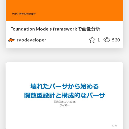
Foundation Models frameworkで画像分析
ryodeveloper
1
530