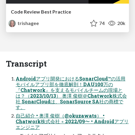
Code Review Best Practice
trishagee
74
20k
Transcript
Androidアプリ開発におけるSonarCloud™の活用
モバイルアプリ部を徹底解剖！DAU100万の
『Chatwork』を支えるモバイルチームの現場と
は？（2023/10/13） 奥澤 俊樹＠Chatwork株式会
社 SonarCloudは、SonarSource SA社の商標で
す。
自己紹介 • 奥澤 俊樹（@okuzawats） •
Chatwork株式会社 ◦ 2022/09〜 • Androidアプリ
エンジニア