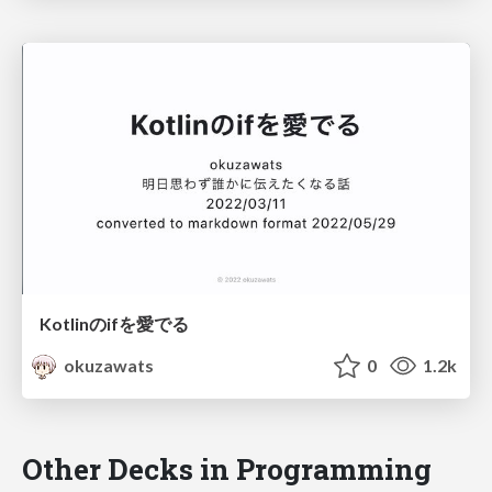
Kotlinのifを愛でる
okuzawats
0
1.2k
Other Decks in Programming