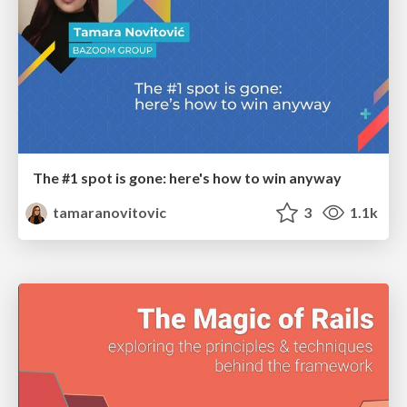
The #1 spot is gone: here's how to win anyway
tamaranovitovic
3
1.1k