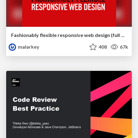
Fashionably flexible responsive web design (full day workshop)
malarkey
408
67k