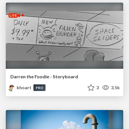
Darren the Foodie - Storyboard
khoart
3
3.5k
PRO