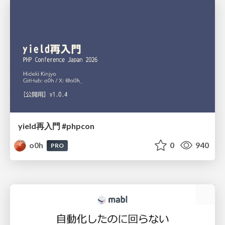
yield再入門 #phpcon
o0h
0
940
PRO