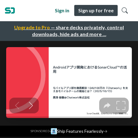
Sign in
Sign up for free
Upgrade to Pro
— share decks privately, control
downloads, hide ads and more …
·
Ship Features Fearlessly
→
SPONSORED