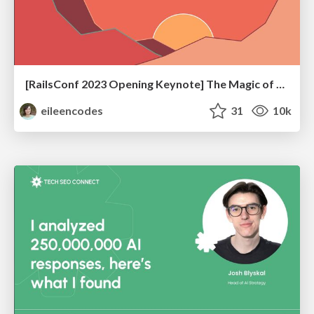
[RailsConf 2023 Opening Keynote] The Magic of Rails
eileencodes
31
10k