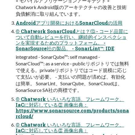
◦ モバイルアプリケーションアーキテクト ◦
Chatwork Android版のアーキテクチャの改善と技術
負債解消に取り組んでいます。
Androidアプリ開発におけるSonarCloudの活用
© Chatwork SonarCloudとは？🤔 - コード品質に
ついて自動レビューを行い、継続的インスペクショ
ンを実現するためのプラットフォーム。 -
SonarSource社の製品。 - SonarLint™: IDE
integrated - SonarQube™: self managed -
SonarCloud™: as a service - publicリポジトリでは無料
で使える。privateリポジトリではコード規模に応じ
て支払いが必要。 - 支払いの問題が済めば、有効化
は簡単。 SonarLint、SonarQube、SonarCloudは、
SonarSource SA社の商標です。
© Chatwork いろいろな言語、フレームワーク、
IaCに対応している👏 画像出典：
https://www.sonarsource.com/products/sona
rcloud/
© Chatwork いろいろな言語、フレームワーク、
IaCに対応している👏 画像出典：