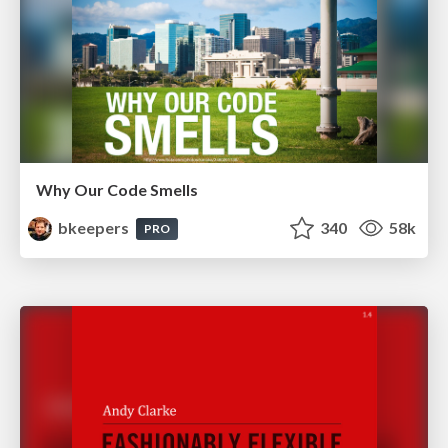
Why Our Code Smells
bkeepers
340
58k
PRO