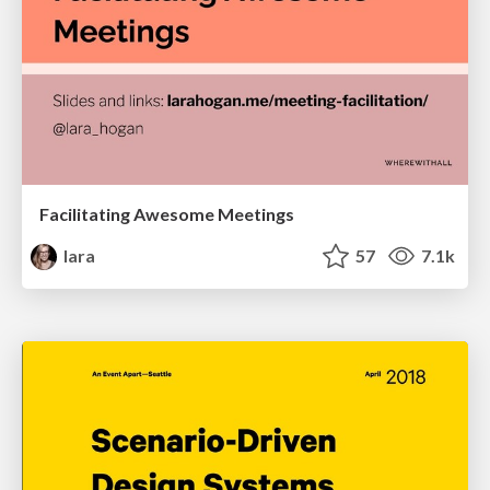
Facilitating Awesome Meetings
lara
57
7.1k