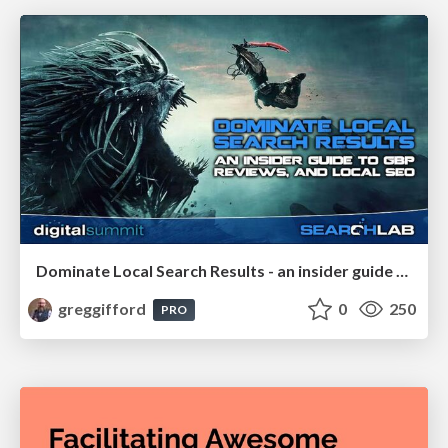
Dominate Local Search Results - an insider guide to GBP, reviews, and Local SEO
greggifford
0
250
PRO