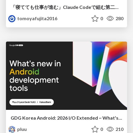
「寝てても仕事が進む」Claude Codeで組む第二の脳
tomoyafujita2016
0
280
GDG Korea Android: 2026 I/O Extended ~ What's new in Android development tools
pluu
0
210