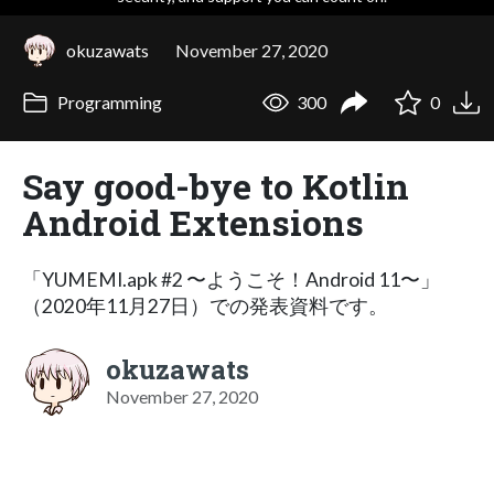
okuzawats
November 27, 2020
Programming
300
0
Say good-bye to Kotlin
Android Extensions
「YUMEMI.apk #2 〜ようこそ！Android 11〜」
（2020年11月27日）での発表資料です。
okuzawats
November 27, 2020