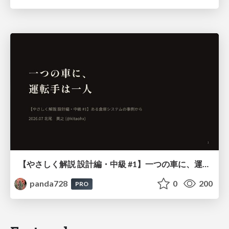
【やさしく解説 設計編・中級 #1】一つの車に、運転手は一人 ～ある倉庫システムの事例から～
panda728
0
200
PRO