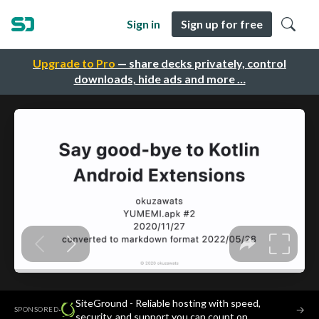
Sign in
Sign up for free
Upgrade to Pro
— share decks privately, control
downloads, hide ads and more …
SiteGround - Reliable hosting with speed,
·
→
SPONSORED
security, and support you can count on.