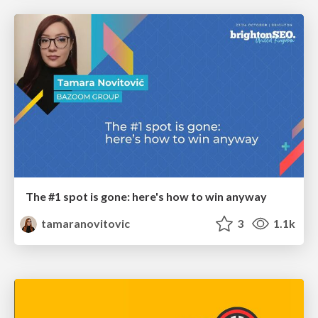
The #1 spot is gone: here's how to win anyway
tamaranovitovic
3
1.1k