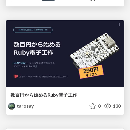
数百円から始めるRuby電子工作
tarosay
0
130