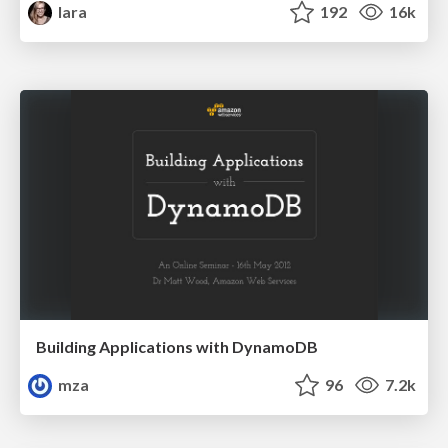
lara
192
16k
Building Applications with DynamoDB
mza
96
7.2k