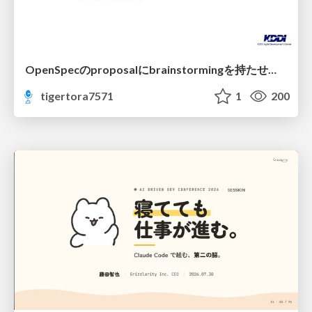
OpenSpecのproposalにbrainstormingを持たせてみた
tigertora7571
1
200