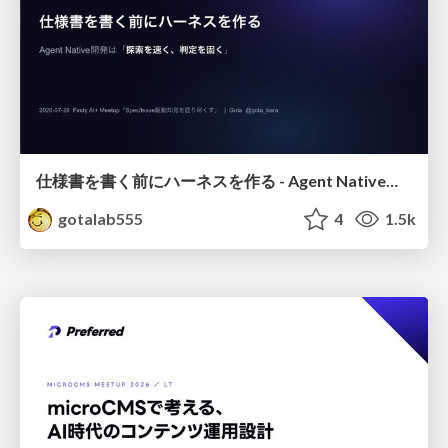
仕様書を書く前にハーネスを作る - Agent Native開発は「探索を速く、判定を固く」
gotalab555
4
1.5k