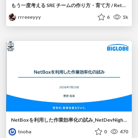
もう一度考える SRE チームの作り方・育て方 / Rethinking SRE #1: Building and Growing SRE Teams
rrreeeyyy
6
1k
NetBoxを利用した作業効率化の試み_NetDevNight4
tnoha
0
470