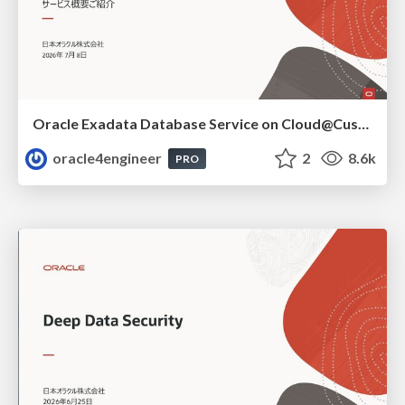
Oracle Exadata Database Service on Cloud@Customer X11M (ExaDB-C@C) サービス概要
oracle4engineer
2
8.6k
PRO