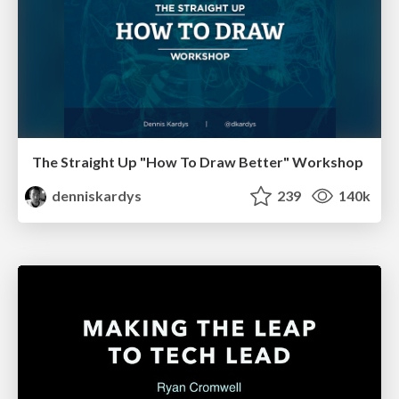
The Straight Up "How To Draw Better" Workshop
denniskardys
239
140k