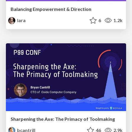
Balancing Empowerment & Direction
lara
6
1.2k
Sharpening the Axe: The Primacy of Toolmaking
bcantrill
46
2.9k