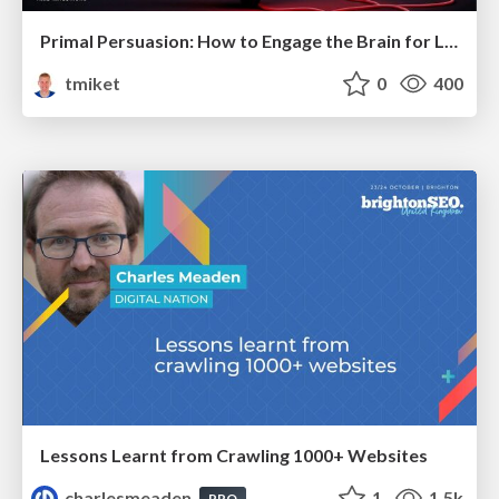
Primal Persuasion: How to Engage the Brain for Learning That Lasts
tmiket
0
400
Lessons Learnt from Crawling 1000+ Websites
charlesmeaden
1
1.5k
PRO