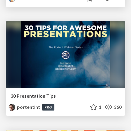
30 Presentation Tips
portentint
1
360
PRO