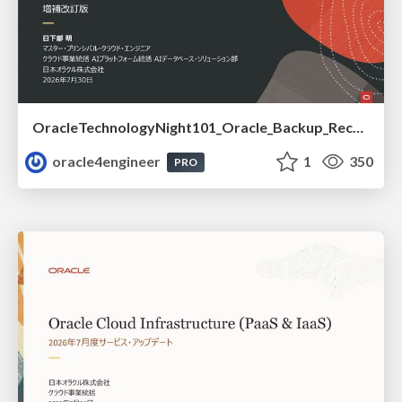
OracleTechnologyNight101_Oracle_Backup_Recovery_Strategy_from_REDO_UNDO
oracle4engineer
1
350
PRO