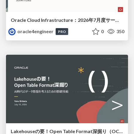
Oracle Cloud Infrastructure：2026年7月度サービス・アップデート
oracle4engineer
0
350
PRO
Lakehouseの要！Open Table Format深掘り（OCHaCafe Season 11 #6）