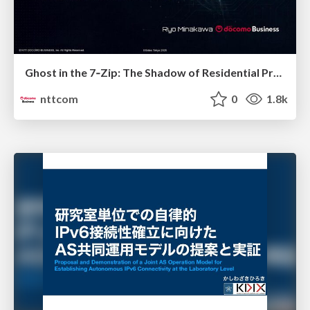
Ghost in the 7‑Zip: The Shadow of Residential Proxies Creeping into Your Life
nttcom
0
1.8k