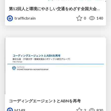
第12回人と環境にやさしい交通をめざす全国大会／熊本都市圏「車1割削減、渋滞半減、公共交通2倍」をめざして
trafficbrain
0
140
コーディングエージェントとABNを再考
hf149
2
830