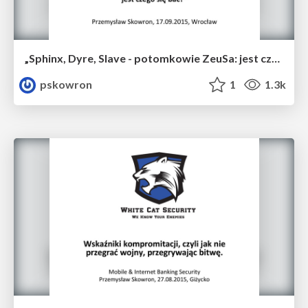
„Sphinx, Dyre, Slave - potomkowie ZeuSa: jest czego się bać?”
pskowron
1
1.3k