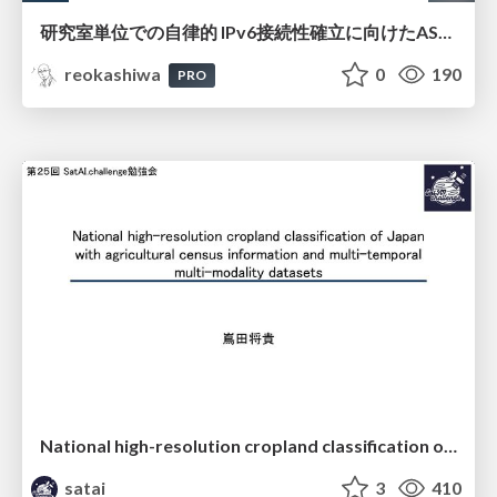
研究室単位での自律的 IPv6接続性確立に向けたAS共同運用モデルの提案と実証
reokashiwa
0
190
PRO
National high-resolution cropland classification of Japan with agricultural census information and multi-temporal multi-modality datasets
satai
3
410