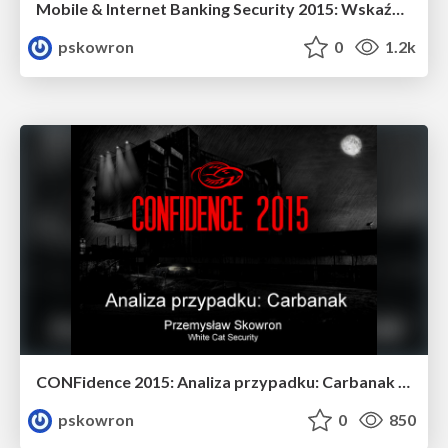
Mobile & Internet Banking Security 2015: Wskaźniki kompromitacji, czyli jak nie przegrać wojny, przegrywając bitwę.
pskowron
0
1.2k
CONFidence 2015: Analiza przypadku: Carbanak - jak uniknąć powtórki
pskowron
0
850