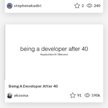
stephenakadiri
2
240
Being A Developer After 40
akosma
91
590k