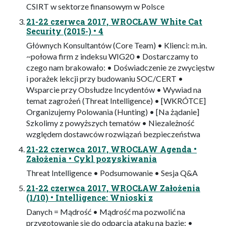
CSIRT w sektorze finansowym w Polsce
21-22 czerwca 2017, WROCŁAW White Cat
Security (2015-) • 4
Głównych Konsultantów (Core Team) • Klienci: m.in.
~połowa firm z indeksu WIG20 • Dostarczamy to
czego nam brakowało: • Doświadczenie ze zwycięstw
i porażek lekcji przy budowaniu SOC/CERT •
Wsparcie przy Obsłudze Incydentów • Wywiad na
temat zagrożeń (Threat Intelligence) • [WKRÓTCE]
Organizujemy Polowania (Hunting) • [Na żądanie]
Szkolimy z powyższych tematów • Niezależność
względem dostawców rozwiązań bezpieczeństwa
21-22 czerwca 2017, WROCŁAW Agenda •
Założenia • Cykl pozyskiwania
Threat Intelligence • Podsumowanie • Sesja Q&A
21-22 czerwca 2017, WROCŁAW Założenia
(1/10) • Intelligence: Wnioski z
Danych = Mądrość • Mądrość ma pozwolić na
przygotowanie się do odparcia ataku na bazie: •