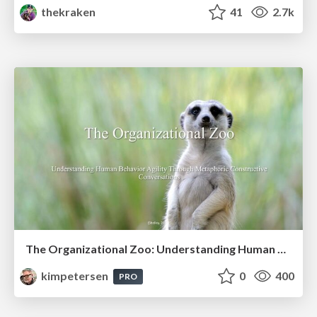
thekraken
41
2.7k
The Organizational Zoo: Understanding Human Behavior Agility Through Metaphoric Constructive Conversations (based on the works of Arthur Shelley, Ph.D)
kimpetersen
0
400
PRO