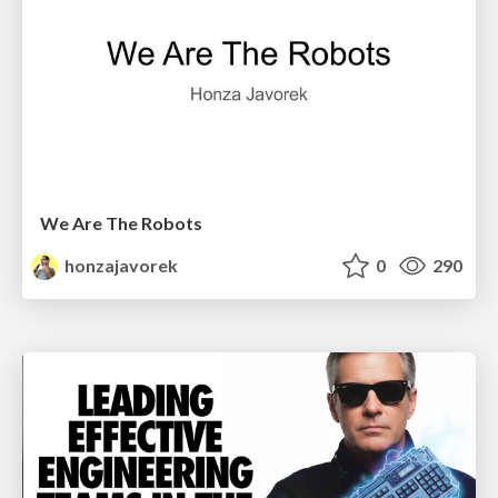
We Are The Robots
honzajavorek
0
290