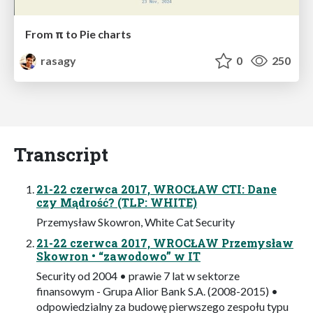
From π to Pie charts
rasagy
0
250
Transcript
21-22 czerwca 2017, WROCŁAW CTI: Dane
czy Mądrość? (TLP: WHITE)
Przemysław Skowron, White Cat Security
21-22 czerwca 2017, WROCŁAW Przemysław
Skowron • “zawodowo” w IT
Security od 2004 • prawie 7 lat w sektorze
finansowym - Grupa Alior Bank S.A. (2008-2015) •
odpowiedzialny za budowę pierwszego zespołu typu