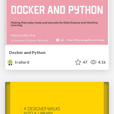
Docker and Python
trallard
47
4.1k