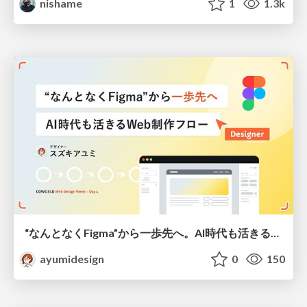
nishame
1
1.3k
“なんとなくFigma”から一歩先へ。AI時代も活きるWeb制作フロー
ayumidesign
0
150