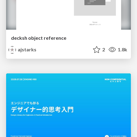
decksh object reference
ajstarks
2
1.8k