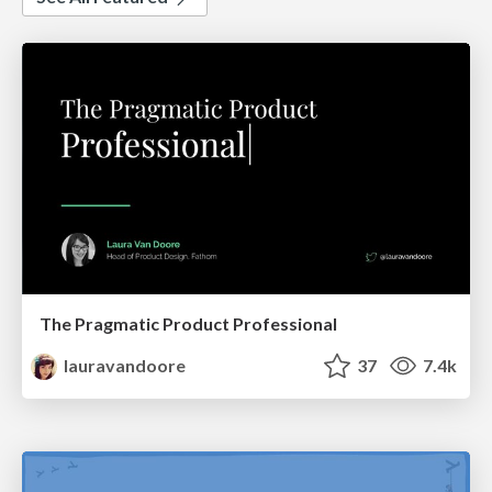
The Pragmatic Product Professional
lauravandoore
37
7.4k