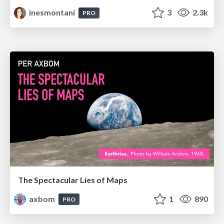
inesmontani
3
2.3k
PRO
The Spectacular Lies of Maps
axbom
1
890
PRO