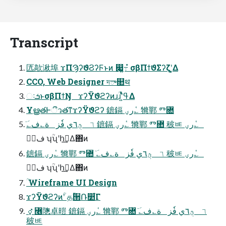
Transcript
匟歊湫埠 ϫΠϠʔϑϨʔϜͱͷ ෇͖߹͍ํ σβΠϯϑΣʔζʹ͓͚Δ
CCO, Web Designer দా௚थ
ઃܭͱσβΠϯŊ ϫʔΫϑϩʔͷɹؒɹʹ͍ͭͯߟ͑Δ
ҰൠతͰීวతͳϫʔΫϑϩʔ 鏣鎘 رؠ؎ٝ 㹋鄲 ⰕꟚ
ٙ؎َ٦ ؿٖ٦ي فٗز ة؎ف 鏣鎘 رؠ؎ٝ 㹋鄲 ⰕꟚ 秛ㅷ رؠ؎ٝ
ؕٝف ʮؒʯʹհࡏ͢Δ΋ͷ
鏣鎘 رؠ؎ٝ 㹋鄲 ⰕꟚ ٙ؎َ٦ ؿٖ٦ي فٗز ة؎ف 秛ㅷ رؠ؎ٝ
ؕٝف ʮؒʯʹհࡏ͢Δ΋ͷ
ؒ Wireframe UI Design
ϫʔΫϑϩʔͷؒʹ தؒ੒Ռ෺͋Γ
⚥꟦䧭卓暟 鏣鎘 رؠ؎ٝ 㹋鄲 ⰕꟚ ٙ؎َ٦ ؿٖ٦ي فٗز ة؎ف
秛ㅷ