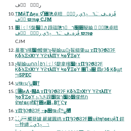
رؠ؎ٝ ؕٝف
ͳΜͷͨΊʹ͋Δͷ͔ʁ ⚥꟦䧭卓暟 فٗزة؎ف ٙ؎َ٦ ؿٖ٦ي رؠ؎ٝ
ؕٝف ϖϧιφ CJM
؝ٝإٝ؟أ׾䖤׷さ䠐䕎䧭ך ׋׭ך䩛媮  ⚥꟦䧭卓暟
فٗزة؎ف ٙ؎َ٦ ؿٖ٦ي رؠ؎ٝ ؕٝف ϖϧιφ
CJM
暴䗙ך殯ז׷醱侧ךչ䩛媮պչ鼅䫛肇պ ϫΠϠʔϑϨʔϜ
ϏδϡΞϧΧϯϓ ϓϩτλΠϓ ϞοΫΞοϓ
չ䩛媮պ׀החծ؝ٝإٝ؟أך㼎韋ָ殯ז׷ ϫΠϠʔϑϨʔϜ
ϏδϡΞϧΧϯϓ ϓϩτλΠϓ ϞοΫΞοϓ ৘ใߏ଄ Πϝʔδ Ϗδϣϯ
࣭ײɾSPEC
ʮखஈʯʹ༏ྼ͸ͳ͍
దͨ͠΋ͷΛ࠾୒͢Δ ϫΠϠʔϑϨʔϜ ϏδϡΞϧΧϯϓ ϓϩτλΠϓ
ϞοΫΞοϓ ⡦ךさ䠐׾䖤׷ךַծ׾僇然ח
ίϯηϯαε͕औΕͳ͍΋ͷ͸࡞Βͳ͍΄͏͕Ϛγ
ϫΠϠʔϑϨʔϜ͕ ߹ҙܗ੒खஈͱͯ͠ෆ޲͖࣮ͩͬͨྫ
ؙٓ؎،ٝز 䬐䔲罏 䞔㜠圓鸡 ϫΠϠʔϑϨʔϜ΋ʮίϯηϯαεʯͷͨΊ 銲
⟝㹀纏 ٙ؎َ٦ ؿٖ٦ي