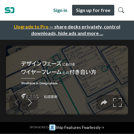
Sign in
Sign up for free
Upgrade to Pro
— share decks privately, control
downloads, hide ads and more …
·
Ship Features Fearlessly
→
SPONSORED