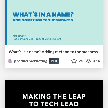
What’s in a name? Adding method to the madness
productmarketing
24
4.1k
PRO