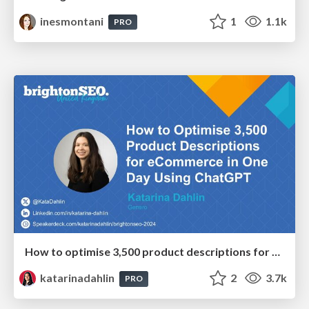
inesmontani
1
1.1k
PRO
How to optimise 3,500 product descriptions for ecommerce in one day using ChatGPT
katarinadahlin
2
3.7k
PRO