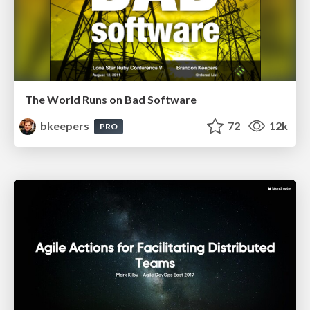
The World Runs on Bad Software
bkeepers
72
12k
PRO