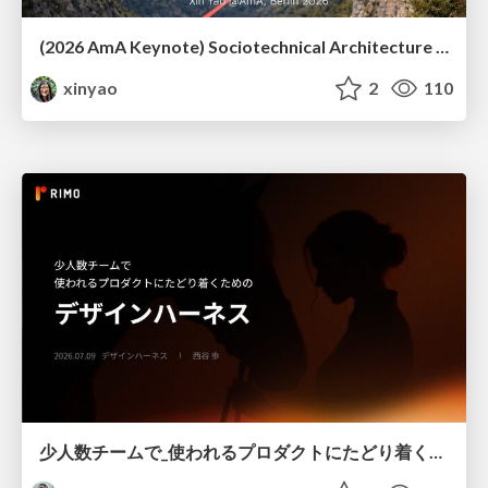
(2026 AmA Keynote) Sociotechnical Architecture - Having your Agile and agility too.pdf
xinyao
2
110
少人数チームで_使われるプロダクトにたどり着くための_デザインハーネス.pdf