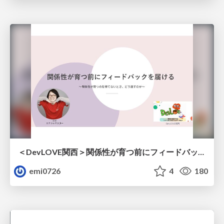
＜DevLOVE関西＞関係性が育つ前にフィードバックを届ける ～関係性が育つのを待てないとき、どう渡すのか～
emi0726
4
180