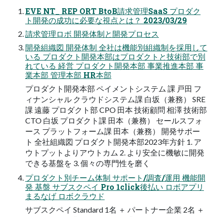
EVE NT_ REP ORT BtoB請求管理SaaS プロダク
ト開発の成功に必要な視点とは？ 2023/03/29
請求管理ロボ 開発体制と開発プロセス
開発組織図 開発体制 全社は機能別組織制を採用して
いる プロダクト開発本部はプロダクトと技術部で別
れている 経営 プロダクト開発本部 事業推進本部 事
業本部 管理本部 HR本部
プロダクト開発本部 ペイメントシステム 課 戸田 フ
ィナンシャル クラウドシステム課 白坂（兼務） SRE
課 遠藤 プロダクト部 CPO 田本 技術顧問 相澤 技術部
CTO 白坂 プロダクト課 田本（兼務） セールスフォ
ース プラットフォーム課 田本（兼務） 開発サポー
ト 全社組織図 プロダクト開発本部2023年方針 1. ア
ウトプットよりアウトカム 2. より安全に機敏に開発
できる基盤を 3. 個々の専門性を磨く
プロダクト別チーム体制 サポート/調査/運用 機能開
発 基盤 サブスクペイ Pro 1click後払い ロボアプリ
まるなげ ロボクラウド
サブスクペイ Standard 1名 ＋ パートナー企業 2名 ＋