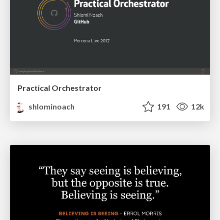
Practical Orchestrator
shlominoach
191
12k