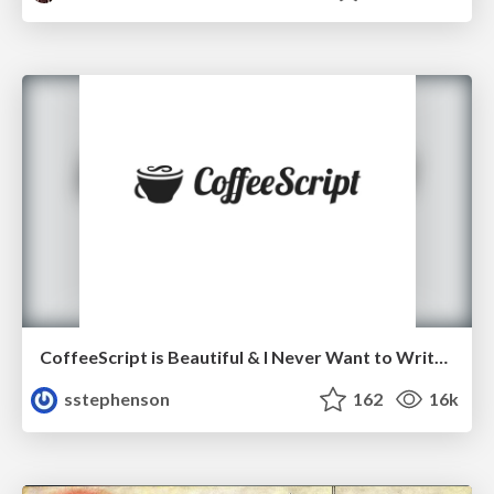
CoffeeScript is Beautiful & I Never Want to Write Plain JavaScript Again
sstephenson
162
16k