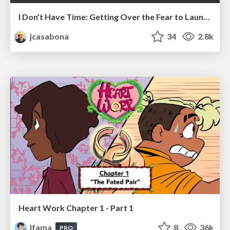
I Don’t Have Time: Getting Over the Fear to Launch Your Podcast
jcasabona
34
2.8k
Heart Work Chapter 1 - Part 1
lfama
8
36k
PRO