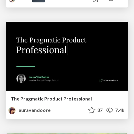
The Pragmatic Product Professional
lauravandoore
37
7.4k