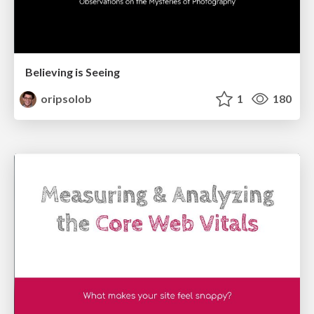
Believing is Seeing
oripsolob
1
180