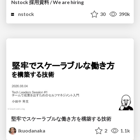
Nstock 採用資料 / We are hiring
nstock
30
390k
堅牢でスケーラブルな働き方を構築する技術
ikuodanaka
2
1.1k