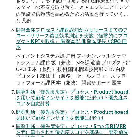
きるようにする 下記に付随する課題解決を行う • カ
スタマーの不安を取り除くこと • エンジニアリング
の視点で信頼感を高めるための活動を行っていくこ
と 凡例:
開発全体プロセス • 課題認知からリリースまでのフ
ロー • リリース後は効果測定を実施（恒常的にプロ
ダクトKPIを取得） 開発本部 開発本部長 / CPO 田
本
ペイメントシステム課 戸田 フィナンシャル クラウ
ドシステム課 白坂（兼務） SRE課 遠藤 プロダクト部
CPO 田本（兼務） 技術顧問 相澤 技術部 CTO 白坂
プロダクト課 田本（兼務） セールスフォース プラ
ットフォーム課 田本（兼務） 開発サポート 國本
開発判断（優先度決定）プロセス • Product board
を用いて顧客インサイトを機能に紐付け • 優先度ス
コアを自動計算
開発判断（優先度決定）プロセス • Product board
を用いて顧客インサイトを機能に紐付け
開発判断（優先度決定）プロセス • 5つのDRIVER
を元に算出された優先度スコアを基準に、開発優先