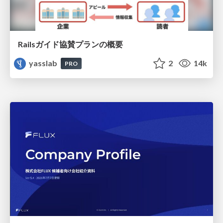
Railsガイド協賛プランの概要
yasslab
2
14k
PRO