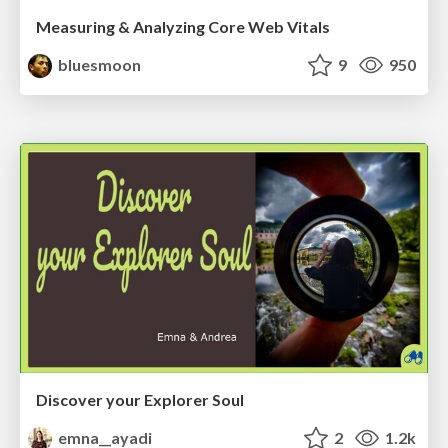
Measuring & Analyzing Core Web Vitals
bluesmoon
9
950
Discover your Explorer Soul
emna__ayadi
2
1.2k