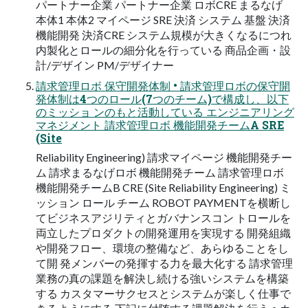
パートナー企業 パートナー企業 ロボCRE まるなげ
本体1 本体2 マイページ SRE 決済 システム 基盤 決済
機能開発 決済CRE システム規模が大きくなるにつれ
内製化とロールの細分化を行っている 商品企画・設
計/デザイン PM/デザイナー
請求管理ロボ 保守開発体制 • 請求管理ロボの保守開
発体制は4つのロール(7つのチーム)で構成し、以下
のミッショ ンのもと活動している エンジニアリング
マネジメント 請求管理ロボ 機能開発チームA SRE
(Site
Reliability Engineering) 請求マイページ 機能開発チー
ム 請求まるなげロボ 機能開発チーム 請求管理ロボ
機能開発チームB CRE (Site Reliability Engineering) ミ
ッション ロール チーム ROBOT PAYMENTを横断し
てビジネスアジリティとガバナンスコン トロールを
両立したプロダクトの開発運用を実現する 開発組織
や開発フロー、環境の整備など、あらゆることをし
て開 発メンバーの発揮する力を最大化する 請求管理
業務の真の課題を解決し続ける強いシステムを構築
する カスタマーサクセスとシステムが楽しく仕事で