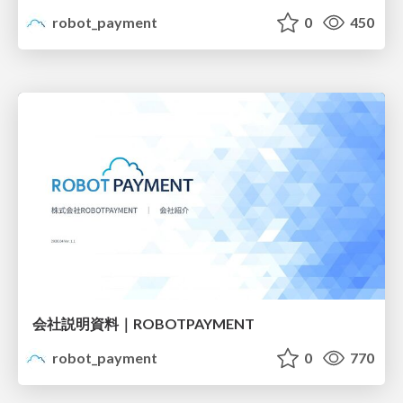
robot_payment
0
450
会社説明資料｜ROBOTPAYMENT
robot_payment
0
770