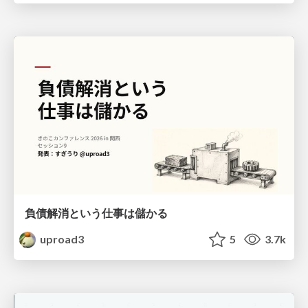
負債解消という仕事は儲かる
uproad3
5
3.7k