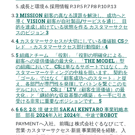
5. 成⻑と環境 6. 採⽤情報 P.3 P.5 P.7 P.8 P.10 P.13
3 MISSION 顧客の真なる課題を解決し、成功へと
導く VISION 顧客が⾃社製品/サービスを通じ、 ⽬
的を達成し続けている状態を作る カスタマーサクセ
スのビジョン 3
4 カスタマーサクセスが⼤切にしている価値観 CSク
レド - カスタマーサクセス部⾏動指針 - 4
5 組織とチーム 「役割」 「役割の明確化による、
顧客への提供価値の最⼤化」 「THE MODEL」型
の組織において、CSは単なるサポートではなく、カ
スタマーマーケティングの中核を担います。 契約を
「ゴール」ではなく「顧客成功へのスタート」と捉
え、各部⾨が専⾨性を発揮してバトンを繋ぐこのモ
デルにおいて、 CSは「LTV（顧客⽣涯価値）の最
⼤化」と「継続的な収益基盤の構築」を⼀⼿に引き
受ける⾮常に重要なポジションです。 5
6 6名 2名 境 健太郎 SAKAI KENTARO 事業戦略本
部 部⻑ 2024年⼊社 2024年、中途でROBOT
PAYMENTへ⼊社。 前職は 株式会社ぐるなび にて、
営業‧カスタマーサクセス‧新規 事業開発を経験。 ⼊