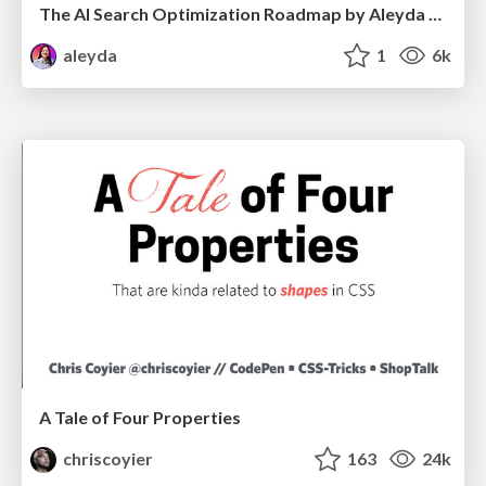
The AI Search Optimization Roadmap by Aleyda Solis
aleyda
1
6k
A Tale of Four Properties
chriscoyier
163
24k