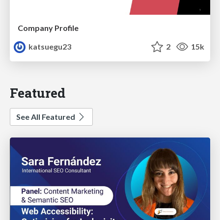
Company Profile
katsuegu23
2
15k
Featured
See All Featured