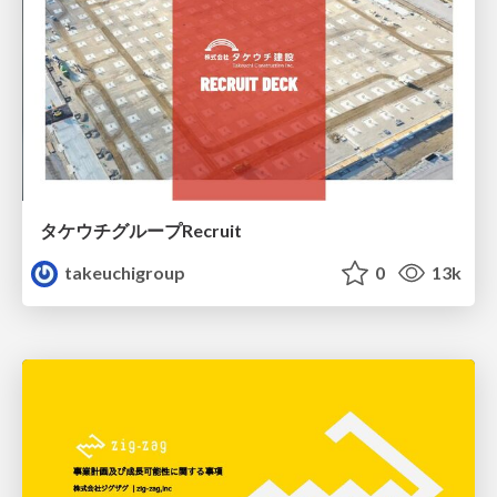
タケウチグループRecruit
takeuchigroup
0
13k