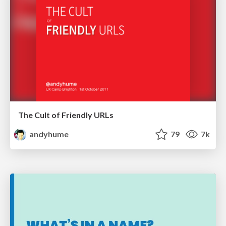
The Cult of Friendly URLs
andyhume
79
7k