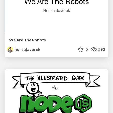
We Are The Robots
honzajavorek
0
290