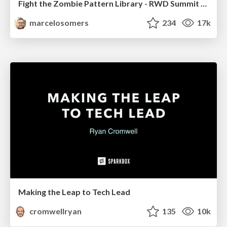
Fight the Zombie Pattern Library - RWD Summit 2016
marcelosomers
234
17k
Making the Leap to Tech Lead
cromwellryan
135
10k