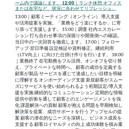
ーム内で議論します。 12:00｜ランチ休憩 オフィス
または在宅など、状況に合わせてリフレッシュ。
13:00｜顧客ミーティング（オンライン） 導⼊⽀援
や活⽤提案を実施。「業務をどう楽にするか」に寄
り添って⽀援します。 15:00｜調査‧社内エスカレー
ション 打ち合わせ事項の深掘りや開発側への確認。
当⽇中の⼀次回答を徹底します。 17:00｜フォロー
アップ‧翌⽇準備 設定検証や資料修正。継続利⽤
（LTV向上）に向けた仕掛け作りを⾏います。 18:00
｜業務終了 在宅勤務をフル活⽤。オンオフを切り替
え、プライベートな時間へ。 顧客の成功を定義する
顧客が製品‧サービスを通じて達成したい⽬標を明確
に理解する オンボーディング⽀援 新規顧客がスムー
ズにサービスを使い始められるよう初期設定/導⼊⽀
援を実施 継続的なコミュニケーション 定期的な情報
提供や折衝を通して顧客とのエンゲージメントを強
化 課題解決への貢献 顧客が抱える問題を早期検知し
解決策を提案、成功サポートを⾏う アップセルの提
案 顧客の潜在的なニーズを深耕し、ビジネス成⻑を
⽀援する 顧客ロイヤルティの向上 成功体験を積み重