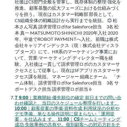
社後はCS部⾨全般を管掌し、既存体制の整理‧強化を
推進。 顧客基盤の拡⼤フェーズにおける仕組みづく
りを担う。 現在はカスタマー戦略部 部⻑として、
CS組織全体の戦略設計から実⾏までを統括。 😊 松
本さん写真 請求管理ロボfor Salesforce担当 3名 松
本 真⼀ MATSUMOTO SHINICHI 2020年⼊社 2020
年、中途でROBOT PAYMENTへ⼊社。 前職は株式
会社キャリアインデックス（現：株式会社ディスラ
プ ターズ）にて、HR系のマーケティング事業にお
いて、営業‧マー ケティング‧ディレクター職を経
験。 ⼊社後は⼀貫して請求管理ロボのカスタマーサ
クセスとして従事 し、現在はSFアプリカスタマーサ
クセス課を統括。 マネージャー 組織とチーム 「チ
ーム体制」 請求管理ロボfor Salesforce担当 3名 サ
ポートデスク担当 請求管理ロボ担当 6
7 9:00｜業務開始‧優先順位の確定 前⽇までの問い合
わせ確認と、当⽇のスケジュール整理を⾏います。
10:00｜顧客提案の準備‧資料作成 利⽤状況の分析や
デモ準備。単なる操作説明に留まらない「運⽤提
案」を仕込みま す。 11:00｜CSチームミーティング
成功‧失敗事例の共有や、個別顧客への対応⽅針をチ