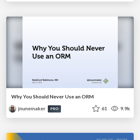
Why You Should Never Use an ORM
jnunemaker
61
9.9k
PRO