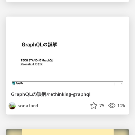
GraphQLの誤解/rethinking-graphql
sonatard
75
12k