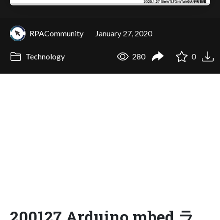
RPACommunity
January 27, 2020
Technology
280
0
200127 Arduino,mbed,ラ