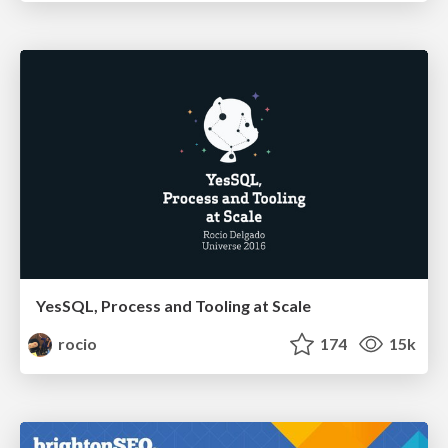
YesSQL, Process and Tooling at Scale
rocio
174
15k