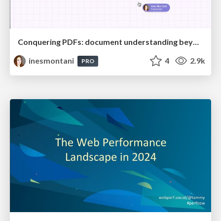
Conquering PDFs: document understanding beyond plain text
inesmontani
4
2.9k
PRO