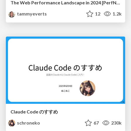
The Web Performance Landscape in 2024 [PerfNow 2024]
tammyeverts
12
1.2k
Claude Code のすすめ
schroneko
67
230k