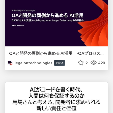
QAと開発の両側から進める AI活用 -QAプロセスAI支援ツールキットと Inner Loop / Outer Loopの取り組み-
legalontechnologies
2
420
PRO