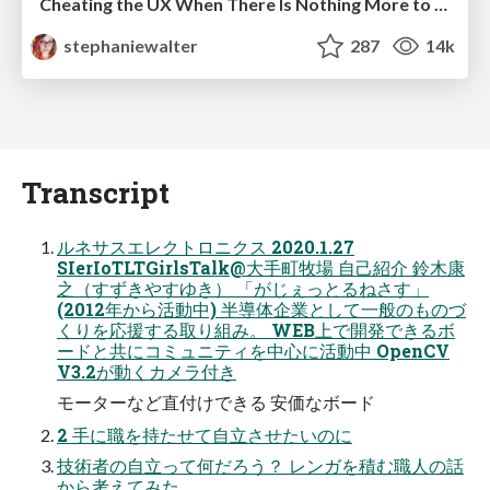
Cheating the UX When There Is Nothing More to Optimize - PixelPioneers
stephaniewalter
287
14k
Transcript
ルネサスエレクトロニクス 2020.1.27
SIerIoTLTGirlsTalk@大手町牧場 自己紹介 鈴木康
之（すずきやすゆき） 「がじぇっとるねさす」
(2012年から活動中) 半導体企業として一般のものづ
くりを応援する取り組み。 WEB上で開発できるボ
ードと共にコミュニティを中心に活動中 OpenCV
V3.2が動くカメラ付き
モーターなど直付けできる 安価なボード
2 手に職を持たせて自立させたいのに
技術者の自立って何だろう？ レンガを積む職人の話
から考えてみた