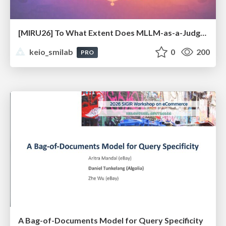
[MIRU26] To What Extent Does MLLM-as-a-Judge Exhibit Cross-Model Preference Bias?
keio_smilab
0
200
PRO
A Bag-of-Documents Model for Query Specificity