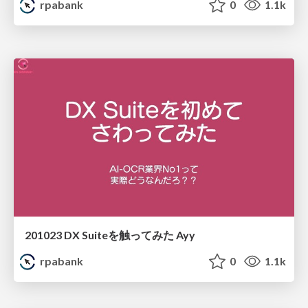
rpabank
0
1.1k
201023 DX Suiteを触ってみた Ayy
rpabank
0
1.1k