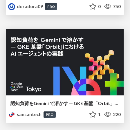
doradora09
0
750
PRO
認知負荷をGemini で溶かす — GKE 基盤「Orbit」における AI エージェントの実践
sansantech
1
220
PRO