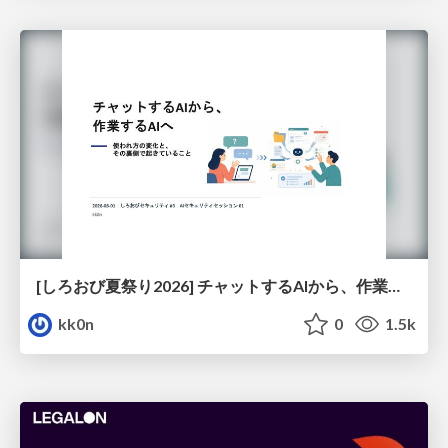
[しろおび夏祭り2026] チャットするAIから、作業するAIへ - 使われ方の変化と、その裏側で起きていること
kk0n
0
1.5k