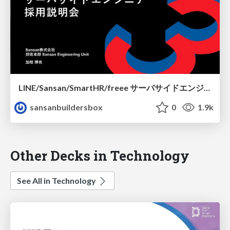
LINE/Sansan/SmartHR/freee サーバサイドエンジニア 採用説明会
sansanbuildersbox
0
1.9k
Other Decks in Technology
See All in Technology