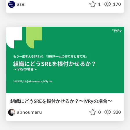
asei
1
170
組織にどうSREを根付かせるか？〜IVRyの場合〜
abnoumaru
0
320