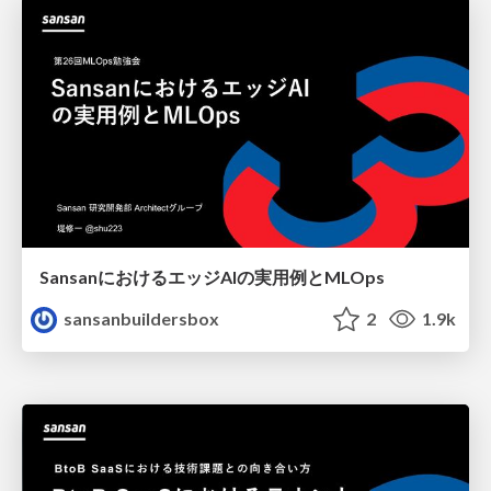
SansanにおけるエッジAIの実用例とMLOps
sansanbuildersbox
2
1.9k