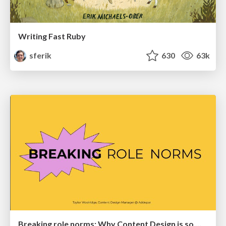
Writing Fast Ruby
sferik
630
63k
Breaking role norms: Why Content Design is so much more than writing copy - Taylor Woolridge