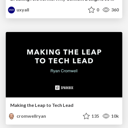
uxyall
0
360
Making the Leap to Tech Lead
cromwellryan
135
10k