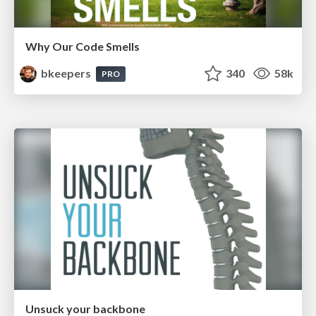
Why Our Code Smells
bkeepers
340
58k
PRO
Unsuck your backbone