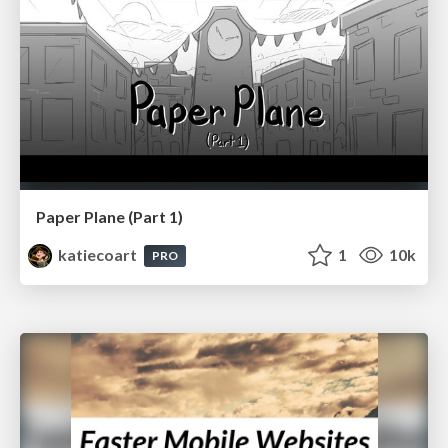
Paper Plane (Part 1)
katiecoart
1
10k
PRO