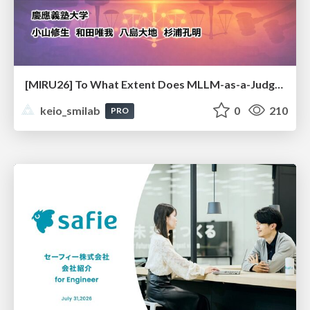
[MIRU26] To What Extent Does MLLM-as-a-Judge Exhibit Cross-Model Preference Bias?
keio_smilab
0
210
PRO