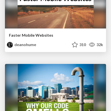
Faster Mobile Websites
deanohume
310
32k