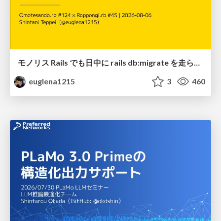
モノリス Rails でも日中に rails db:migrate を走らせたい！ / Daytime rails db:migrate on Monolithic Rails!
euglena1215
3
460