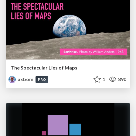
The Spectacular Lies of Maps
axbom
1
890
PRO