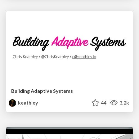
Building Adaptive Systems
keathley
44
3.2k