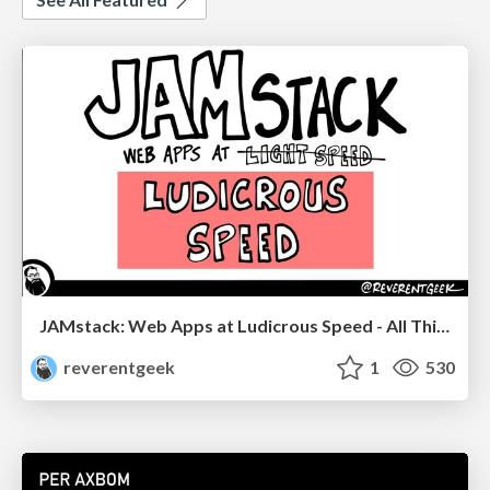
JAMstack: Web Apps at Ludicrous Speed - All Things Open 2022
reverentgeek
1
530