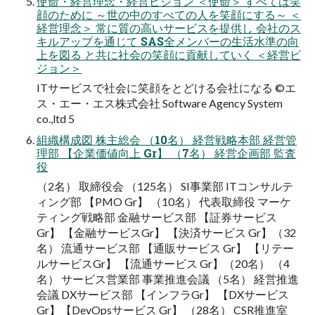
使命・経営理念・経営ビジョン ＜使命＞ すべては笑
顔のために ～世の中のすべての人を笑顔にする～ ＜
経営理念＞ 常に質の高いサービスを提供し 会社のス
キルアップを通じて SAS全メンバーの生活水準の向
上を図る と共に社会の笑顔に貢献していく ＜経営ビ
ジョン＞
ITサービスで社会に笑顔をとどける会社になる ©エ
ス・エー・エス株式会社 Software Agency System
co.,ltd 5
組織構成図 株主総会 （10名） 経営戦略本部 経営管
理部 【企業価値向上 Gr】 （7名） 経営企画部 監査
役
（2名） 取締役会 （125名） SI事業部 ITコンサルテ
ィング部 【PMO Gr】 （10名） 代表取締役 マーケ
ティング戦略部 金融サービス部 【証券サービス
Gr】 【金融サービスGr】 【決済サービス Gr】（32
名） 流通サービス部 【通販サービス Gr】 【リテー
ルサービスGr】 【流通サービス Gr】（20名） （4
名） サービス営業部 事業推進会議 （5名） 経営推進
会議 DXサービス部 【インフラGr】 【DXサービス
Gr】【DevOpsサービス Gr】 （28名） CSR推進室