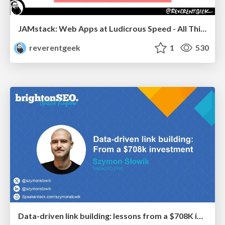
JAMstack: Web Apps at Ludicrous Speed - All Things Open 2022
reverentgeek
1
530
Data-driven link building: lessons from a $708K investment (BrightonSEO talk)