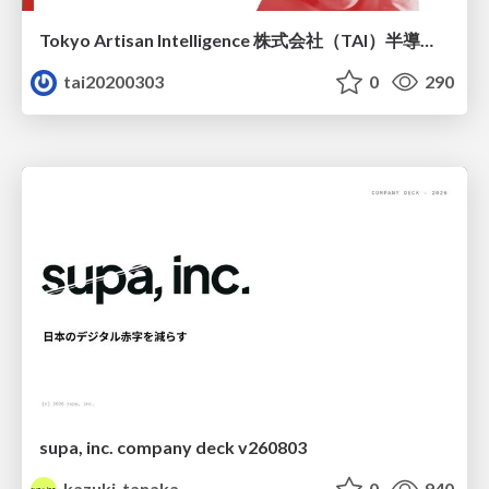
Tokyo Artisan Intelligence 株式会社（TAI）半導体戦略_最新版
tai20200303
0
290
supa, inc. company deck v260803
kazuki_tanaka
0
940