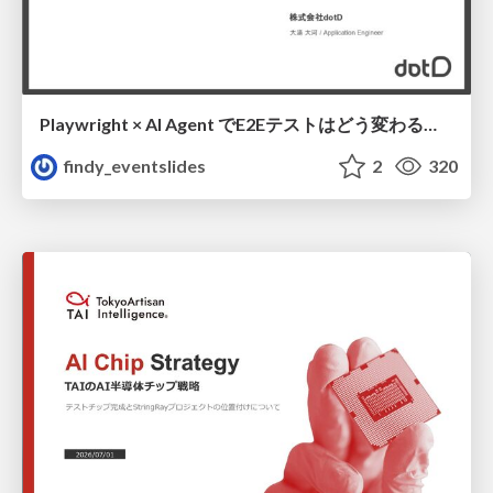
Playwright × AI Agent でE2Eテストはどう変わるか AI駆動テストの可能性と実用検証の結果 _0721
findy_eventslides
2
320