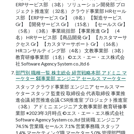
ERPサービス部 （3名） ソリューション開発部 プロ
ジェクト推進室 （32名） クラウド事業部 HRセール
ス部 【ERPサービス Gr】 （8名） 【製造サービス
Gr】 【開発サービス Gr】 （15名） 【セールス Gr】
（5名） （3名） 事業統括部 【事業推進 Gr】 （4
名） HRサービス部 【商品開発 Gr】 【カスタマーサ
クセス Gr】 【カスタマーサポート Gr】（16名）
HRコンサルティング部 （4名） 文教事業部 （3名）
教育研修事業部 （1名） ©エス・エー・エス株式会
社 Software Agency System co.,ltd 6
部門別 職種一覧 株主総会 経営戦略本部 アドミニ マ
ーケター SI事業部 エンジニア セールス マーケター
スタッフ クラウド事業部 エンジニア セールス マー
ケター スタッフ 監査役 取締役会 代表取締役 事業推
進会議 経営推進会議 CSR推進室 プロジェクト推進室
（3名） アドミニ エンジニア 文教事業部 教育研修事
業部 ※2023年3月時点 ©エス・エー・エス株式会社
Software Agency System co.,ltd 技術職 エンジニア
74.5% 営業職 セールス 7.1% 営業事務職 スタッフ
1.4% マーケティング職 マーケター 5.0% 管理部門職