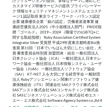
けソリューションの提供、多様なテーマに適応した
カスタマイズ研修サービスの提供 プライバシーマー
ク 情報セキュリティマネジメントシステム エコステ
ージ1 認証取得 東京ライフ・ワーク・バランス認定
企業 健康優良企業「銀の認定」 労働者派遣事業 健
康経営優良法人2025（中小規模法人部門） PRIDE指
標『ゴールド』 2019～2024 （職場でのLGBTQ+に
関する取組指標） Ruby Association Certified System
Integrator Silver 受賞歴 平成29年度東京都時差Biz推
進賞 第11回「日本でいちばん大切にしたい会社」大
賞 審査委員会特別賞 加盟団体・組合 一般社団法人
日本クレジット協会（JCA） 一般社団法人 日本テレ
ワーク協会 一般社団法人 日本情報システム・ユーザ
ー協会（JUAS） 一般社団法人ソフトウェア協会
（SAJ） KT-NET 人を大切にする経営学会 一般財団
法人 Rubyアソシエーション 関東ITソフトウェア健
康保険組合（ITS） 関連会社 SASクラウド株式会社
SASアシスト株式会社 SASコンサルティング株式会
社 SASビジネスソリューションズ株式会社 ©エス・
エー・エス株式会社 Software Agency System co.,ltd 4