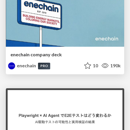
enechain company deck
enechain
10
190k
PRO