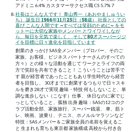
アドミニ 6.4% カスタマーサクセス職 CS 5.7% 7
社長はこんな人です！ 青山秀一（あおやましゅうい
ち） 誕生日 1966年11月25日（58歳） 社長としての
喜び こんな人間です ~すべては笑顔のために~ をモ
ットーに大切な家族やメンバー とワイワイしなが
ら、毎日を元気で楽しく、 そして80才スーパージジ
イを目標に日々進化を目指しています
創業のきっかけ SAS全メンバー（プロパー、そのご
家族、お客様、ビジネス パートナーさんのすべての
方々）との様々な活動を通じて ワークとライフの両
方で笑顔を共有できること！ こういうことは苦手で
す 親が経営者であったこともあり学生時代から経営
者を目指し、 30才までに創業するつもりで日々スキ
ルを磨き28才で実現 趣味・特技 何もしないこと、単
調な進歩しない（こなす）仕事、 休日なのに家でじ
っとしていること、孤独 出身 趣味：SASの12コのク
ラブ活動全部、家族旅行、スーパー銭湯、 車、筋ト
レ、映画、波乗り、テニス、ホノルルマラソンなど
特技：SASメンバー＆ご家族全員の名前を覚えるこ
と 生まれも育ちも東京都 家族構成 高校から付き合