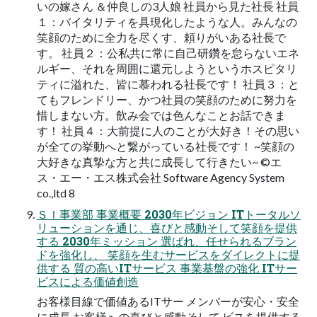
いの嫁さん ＆仲良しの3人娘 社員から見た社長 社員
１：バイタリティを具現化したような人。みんなの
笑顔のために全力を尽くす、頼りがいある社長で
す。 社員２：公私共に常に自己研鑽を怠らないエネ
ルギー、それを周囲に還元しようというホスピタリ
ティに溢れた、皆に慕われる社長です！ 社員３：と
てもフレンドリー、かつ社員の笑顔のために努力を
惜しまない方。飲み会では色んなことお話できま
す！ 社員４：大前提に人のことが大好き！その思い
が全ての挙動へと繋がっている社長です！ ~笑顔の
大好きな真摯な方と共に成長して行きたい~ ©エ
ス・エー・エス株式会社 Software Agency System
co.,ltd 8
ＳＩ事業部 事業概要 2030年ビジョン ITトータルソ
リューションを通じ、喜びと感動そして笑顔を提供
する 2030年ミッション 選ばれ、任せられるブラン
ドを強化し、 笑顔を生むサービスをダイレクトに提
供する 質の高いITサービス 事業基盤の強化 ITサー
ビスによる価値創造
お客様目線で価値あるITサー メンバーが安心・安全
に成長 お客様への喜びと感動そして ビスを提供する