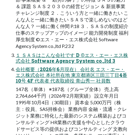
＆ 課題 ＳＡＳ２０３０の経営ビジョン ＆ 新規事業
チャレンジ制度 ２．こういう方と一緒に働きたい こ
んな人と一緒に働きたい ＳＡＳで楽しめないのはど
んな人？ 一緒に働く仲間 P.18 ３．ＳＡＳの制度紹介
仕事のステップアップのイメージ 能力開発制度 福利
厚生制度 ©エス・エー・エス株式会社 Software
Agency System co.,ltd P.23 2
１ ＳＡＳはこんな会社です D ©エス・エー・エス株
式会社 Software Agency System co.,ltd 3
会社概要（2026年6月現在） 会社名 エス・エー・
エス株式会社 本社所在地 東京都港区三田三丁目4番
10号 4F 代表者 代表取締役 青山秀一 社員数
147名（単体） ※187名（グループ全体） 売上高
2,764,664千円（2026年2月期実績） 設立年月日
1995年10月4日（30期目） 資本金 5,000万円（株
主：役員、SAS持株会） 業務内容 金融・流通・クレ
ジット業務に特化した最新のシステム構築およびコ
ンサルティング HR業務の支援を中心としたクラウ
ドサービス等の提供およびコンサルティング 文教向