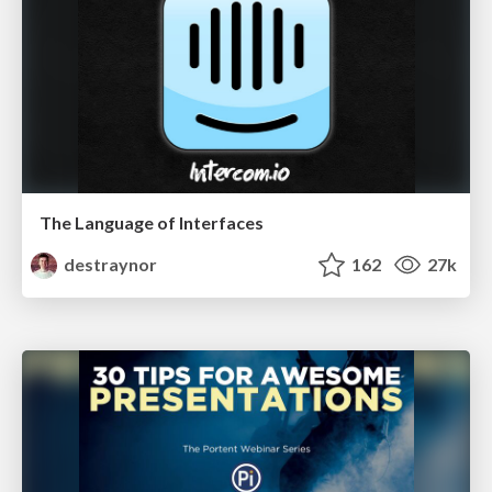
The Language of Interfaces
destraynor
162
27k