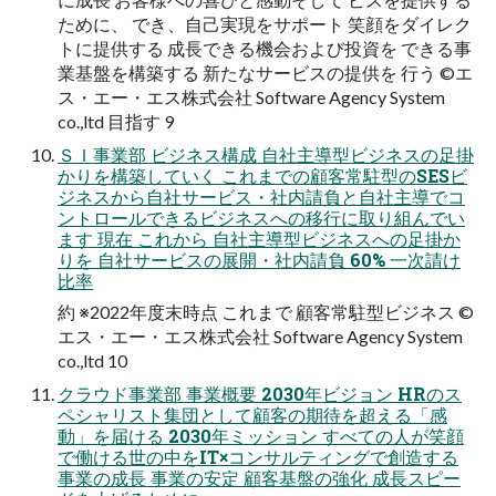
ために、 でき、自己実現をサポート 笑顔をダイレク
トに提供する 成長できる機会および投資を できる事
業基盤を構築する 新たなサービスの提供を 行う ©エ
ス・エー・エス株式会社 Software Agency System
co.,ltd 目指す 9
ＳＩ事業部 ビジネス構成 自社主導型ビジネスの足掛
かりを構築していく これまでの顧客常駐型のSESビ
ジネスから自社サービス・社内請負と自社主導でコ
ントロールできるビジネスへの移行に取り組んでい
ます 現在 これから 自社主導型ビジネスへの足掛か
りを 自社サービスの展開・社内請負 60% 一次請け
比率
約 ※2022年度末時点 これまで 顧客常駐型ビジネス ©
エス・エー・エス株式会社 Software Agency System
co.,ltd 10
クラウド事業部 事業概要 2030年ビジョン HRのス
ペシャリスト集団として顧客の期待を超える「感
動」を届ける 2030年ミッション すべての人が笑顔
で働ける世の中をIT×コンサルティングで創造する
事業の成長 事業の安定 顧客基盤の強化 成長スピー