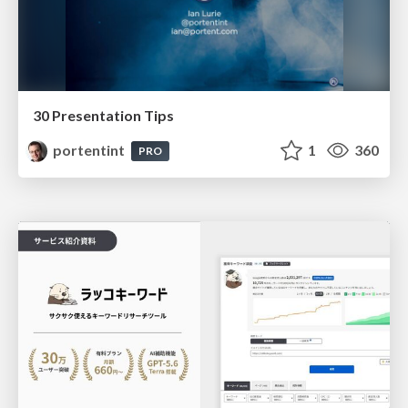
30 Presentation Tips
portentint
1
360
PRO