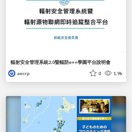
輻射安全管理系統2.0暨輻防e++學園平台說明會
aecrp
0
1.9k