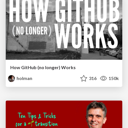
How GitHub (no longer) Works
holman
316
150k