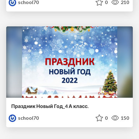
school70
0
210
Праздник Новый Год_4 А класс.
school70
0
150