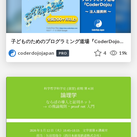
子どものためのプログラミング道場『CoderDojo』〜法人提携例〜 / Partnership with CoderDojo Japan
coderdojojapan
4
19k
PRO