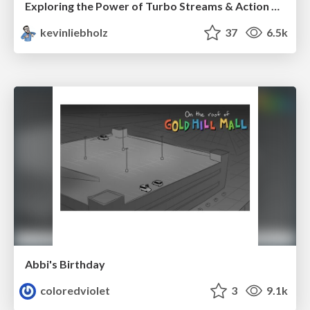
Exploring the Power of Turbo Streams & Action Cable | RailsConf2023
kevinliebholz
37
6.5k
Abbi's Birthday
coloredviolet
3
9.1k