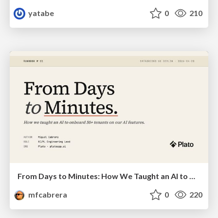
yatabe
0
210
From Days to Minutes: How We Taught an AI to Onboard 50+ Tenants on our AI Features
mfcabrera
0
220