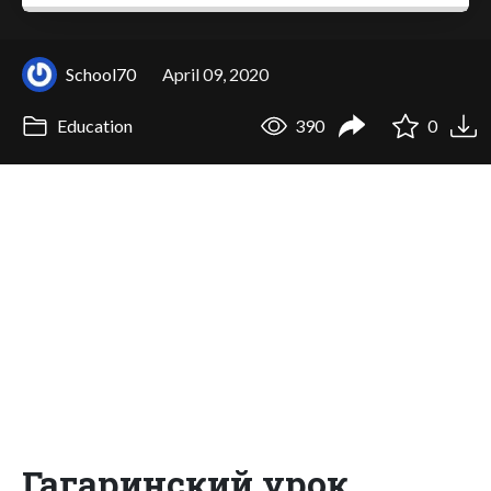
School70
April 09, 2020
Education
390
0
Гагаринский урок,