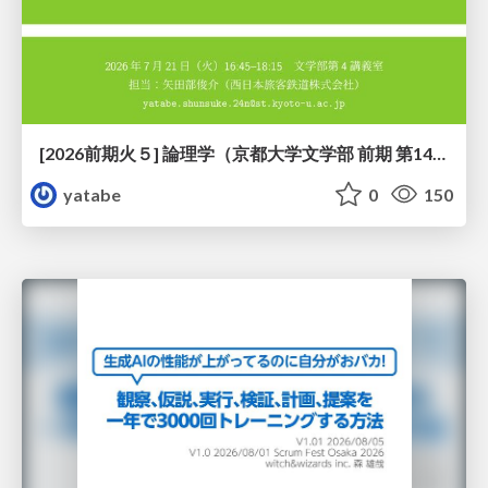
[2026前期火５] 論理学（京都大学文学部 前期 第14回）「計算は、証明ではない——ハルシネーションを三層ハーモニーで診る」
yatabe
0
150