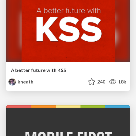
A better future with KSS
kneath
240
18k