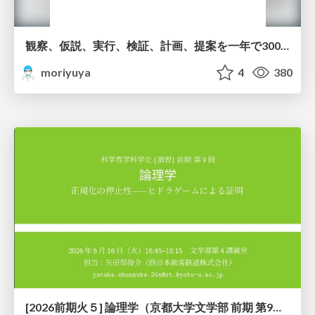
観察、仮説、実行、検証、計画、提案を一年で3000回トレーニングする方法/3000 Thinking Loops in 365 Days
moriyuya
4
380
[2026前期火５] 論理学（京都大学文学部 前期 第9回）「正規化の停止性——ヒドラゲームによる証明」