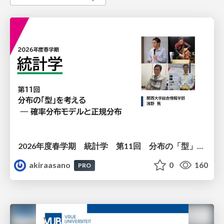
2026年度春学期 統計学 第11回 分布の「型」を考える － 確率分布モデルと正規分布 (2026. 6. 11)
akiraasano
0
160
PRO