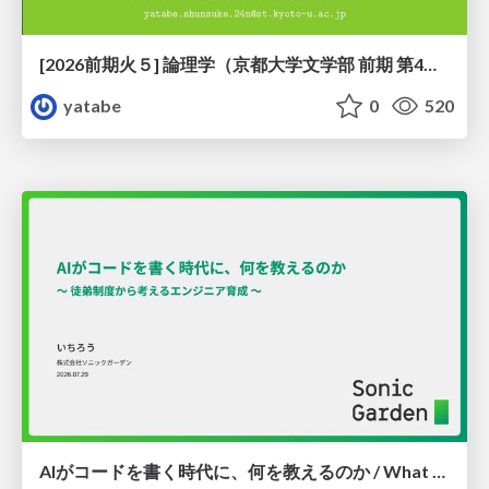
[2026前期火５] 論理学（京都大学文学部 前期 第4回）「 ならば（→）の導入と証明ネット」
yatabe
0
520
AIがコードを書く時代に、何を教えるのか / What Should We Teach in the Age of AI-Generated Code?