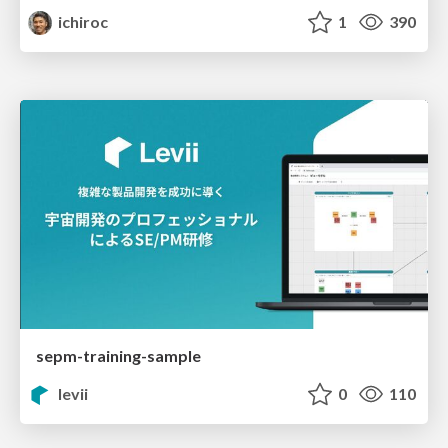
ichiroc
1
390
sepm-training-sample
levii
0
110