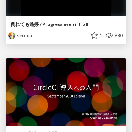
倒れても進捗 / Progress even if I fall
serima
1
880