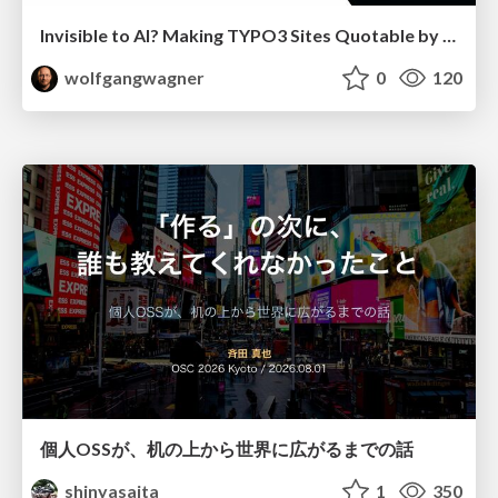
Invisible to AI? Making TYPO3 Sites Quotable by AI Search Systems
wolfgangwagner
0
120
個人OSSが、机の上から世界に広がるまでの話
shinyasaita
1
350