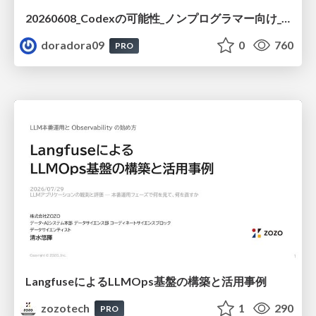
20260608_Codexの可能性_ノンプログラマー向け_大城追記
doradora09
0
760
PRO
LangfuseによるLLMOps基盤の構築と活用事例
zozotech
1
290
PRO