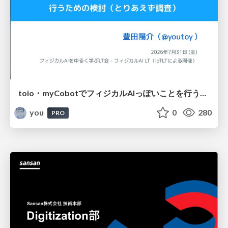
toio・myCobotでフィジカルAIっぽいことを行うための検討（とりあえず調査） / フィジカルAI LT（IoTLTによる開催）
you
0
280
PRO