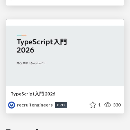
TypeScript入門 2026
recruitengineers
1
330
PRO