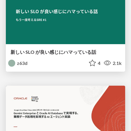
新しい SLO が良い感じにハマっている話
z63d
4
2.1k