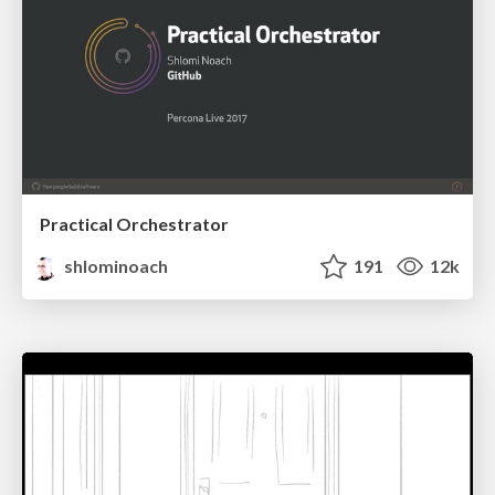
Practical Orchestrator
shlominoach
191
12k