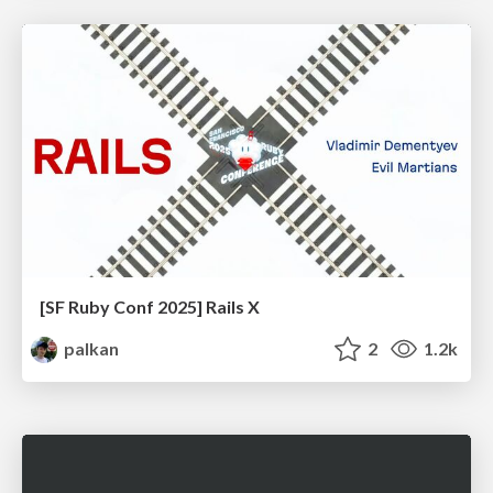
[SF Ruby Conf 2025] Rails X
palkan
2
1.2k