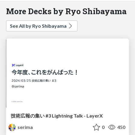
More Decks by Ryo Shibayama
See All by Ryo Shibayama
技術広報の集い #3 Lightning Talk - LayerX
serima
0
450