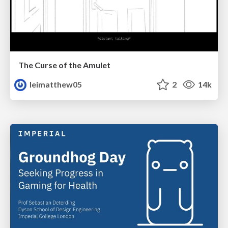
The Curse of the Amulet
leimatthew05
2
14k