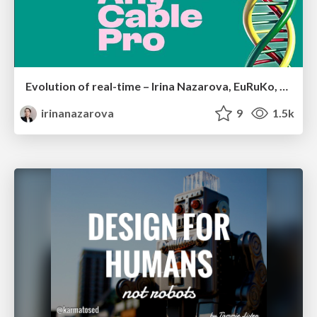
Evolution of real-time – Irina Nazarova, EuRuKo, 2024
irinanazarova
9
1.5k