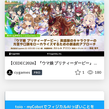
【CEDEC2026】『ウマ娘 プリティーダービー』 英語版のキャラクターの方言や口調をローカライズするための創造的アプローチ
cygames
1
180
PRO