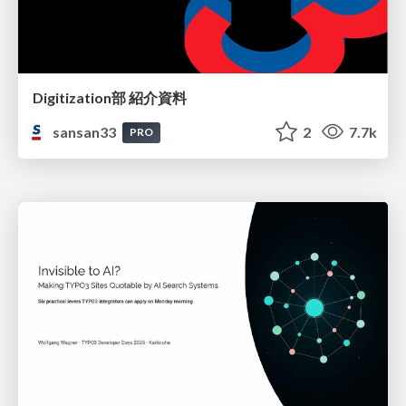
Digitization部 紹介資料
sansan33
2
7.7k
PRO