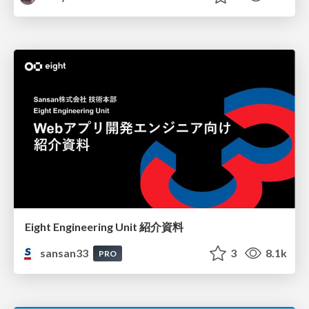
Eight Engineering Unit 紹介資料
sansan33
3
8.1k
PRO