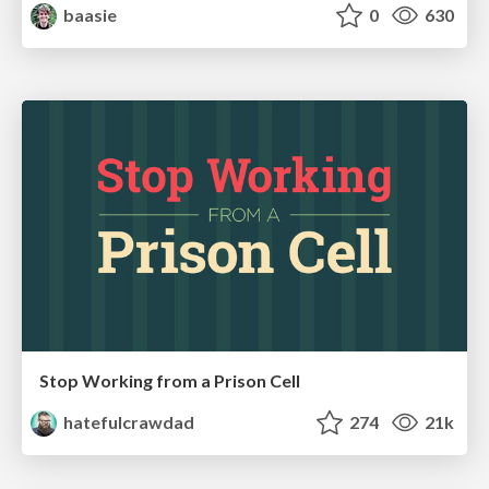
baasie
0
630
Stop Working from a Prison Cell
hatefulcrawdad
274
21k