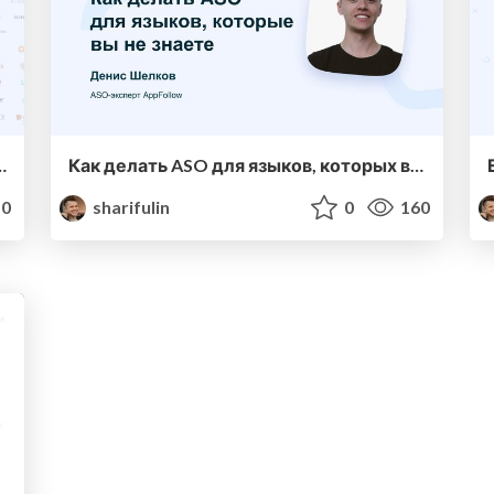
Follow на митапе в Москве
Как делать ASO для языков, которых вы не знаете
0
sharifulin
0
160