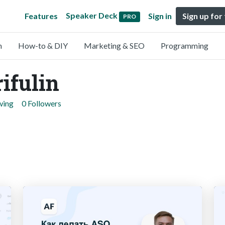
Speaker Deck
Features
Sign in
Sign up for
PRO
n
How-to & DIY
Marketing & SEO
Programming
ifulin
wing
0 Followers