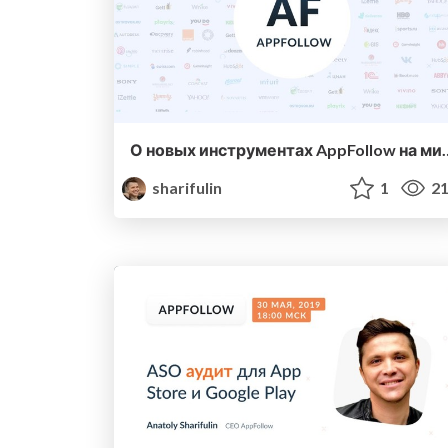
О новых инструментах App
sharifulin
1
21