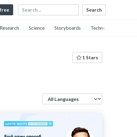
Search
 free
Research
Science
Storyboards
Technology
1 Stars
Language