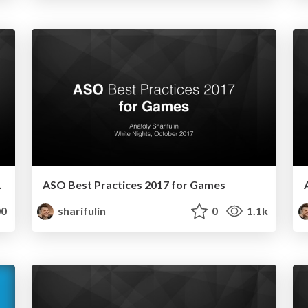
жение и игру
ASO Best Practices 2017 for Games
0
sharifulin
0
1.1k