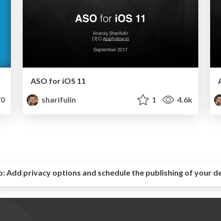
ASO for iOS 11
0
sharifulin
1
4.6k
o:
Add privacy options and schedule the publishing of your d