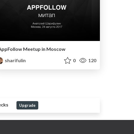
AppFollow Meetup in Moscow
sharifulin
0
120
ecks
Upgrade