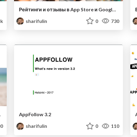
Рейтинги и отзывы в App Store и Google Play
1k
sharifulin
0
730
iasales)
AppFollow 3.2
0
sharifulin
0
110