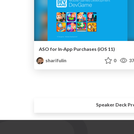
ASO for In-App Purchases (iOS 11)
sharifulin
0
37
Speaker Deck Pr