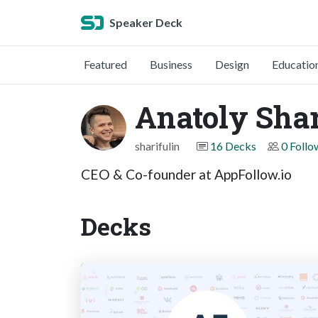
Speaker Deck
Featured
Business
Design
Educatio
Anatoly Shar
sharifulin
16 Decks
0 Follo
CEO & Co-founder at AppFollow.io
Decks