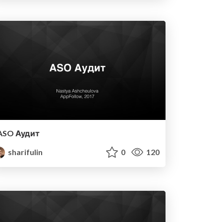
ASO Аудит
sharifulin
0
120