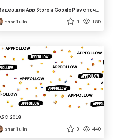
Видео для App Store и Google Play с точки зрения ASO (Borscht)
sharifulin
0
180
ASO 2018
sharifulin
0
440