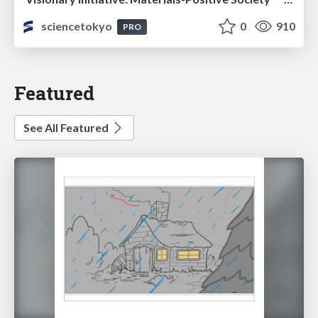
sciencetokyo
0
910
PRO
Featured
See All Featured