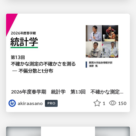
2026年度春学期 統計学 第13回 不確かな測定の不確かさを測る ― 不偏分散とt分布 (2026. 6. 25)
akiraasano
1
150
PRO