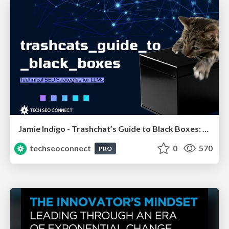
Jamie Indigo - Trashchat’s Guide to Black Boxes: Technical SEO Tactics for LLMs
techseoconnect
0
570
PRO