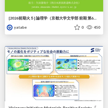
[2026前期火５] 論理学（京都大学文学部 前期 第6回）「かつとまたはの規則」
yatabe
0
450
Visionary Initiative: Materials-Positive Society 「モノの進化をポジティブな社会の原動力に」｜Science Tokyo（東京科学大学）