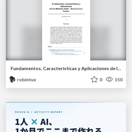
Fundamentos, Caracteristicas y Aplicaciones de los Modulos NumPy , Matplotlib y Pandas
robintux
0
150