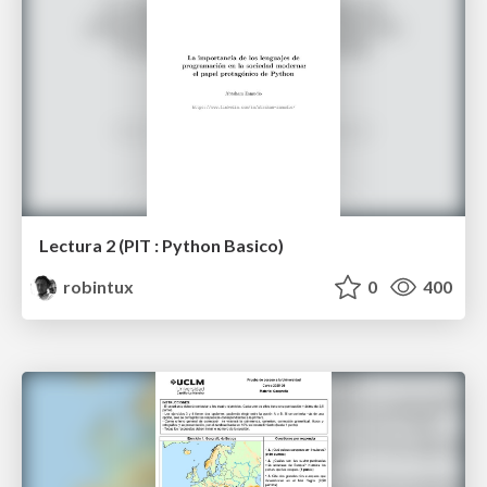
Lectura 2 (PIT : Python Basico)
robintux
0
400