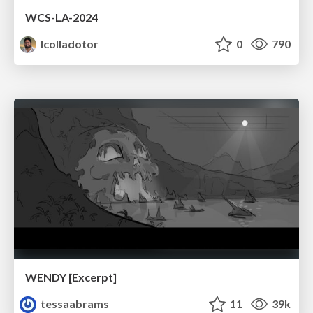
WCS-LA-2024
lcolladotor
0
790
WENDY [Excerpt]
tessaabrams
11
39k