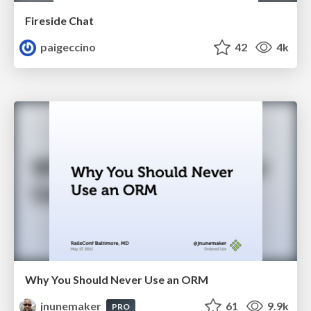
Fireside Chat
paigeccino
42
4k
Why You Should Never Use an ORM
jnunemaker
61
9.9k
PRO