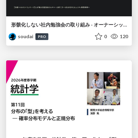
形骸化しない社内勉強会の取り組み - オーナーシップの作り方 / In-house study session
soudai
0
120
PRO