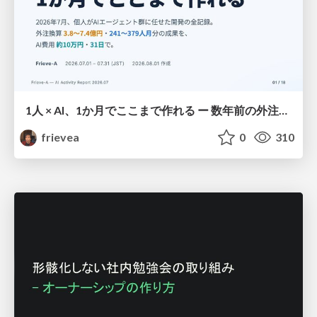
1人 × AI、1か月でここまで作れる ー 数年前の外注換算3.8〜7.4億円・241〜379人月分の作業を、AI費用 約10万円・31日で
frievea
0
310