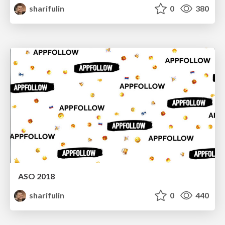
sharifulin
0
380
ASO 2018
sharifulin
0
440