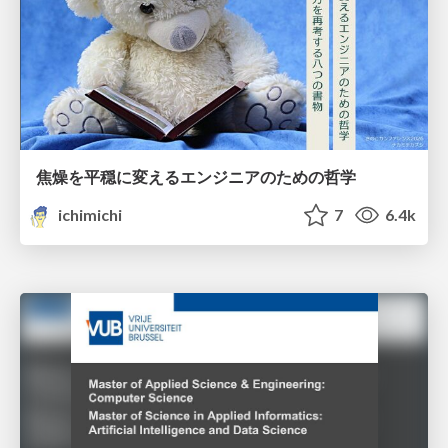
焦燥を平穏に変えるエンジニアのための哲学
ichimichi
7
6.4k