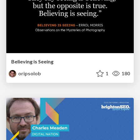
Believing is Seeing
oripsolob
1
180