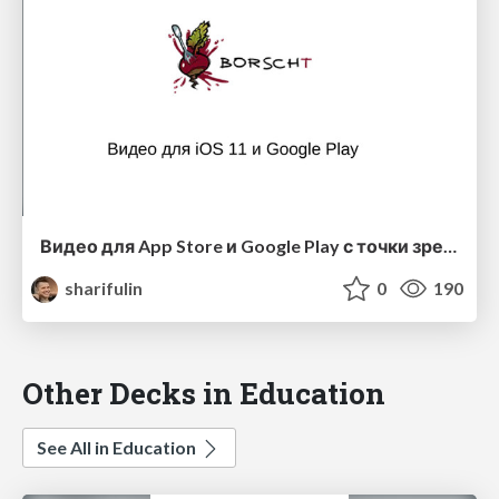
Видео для App Store и Google Play с точки зрения ASO (Borscht)
sharifulin
0
190
Other Decks in Education
See All in Education