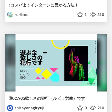
!コスパよくインターンに受かる方法！
ruribou
1
310
遊ぶかね欲しさの犯行（ルビ：労働）です
shirayanagiryuji
0
210