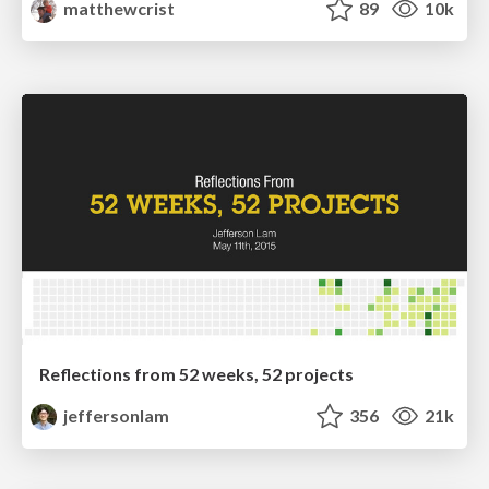
matthewcrist
89
10k
Reflections from 52 weeks, 52 projects
jeffersonlam
356
21k