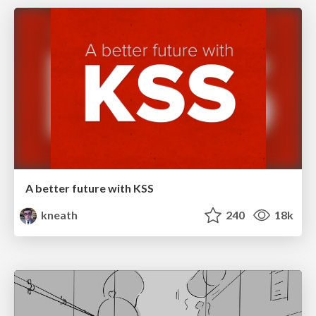
A better future with KSS
kneath
240
18k