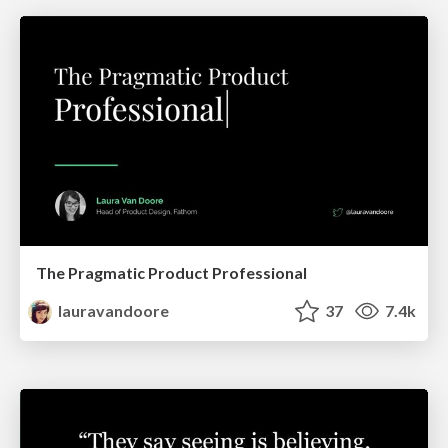
The Pragmatic Product Professional
lauravandoore
37
7.4k