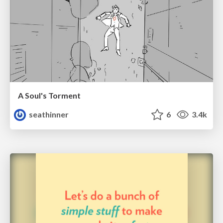
A Soul's Torment
seathinner
6
3.4k