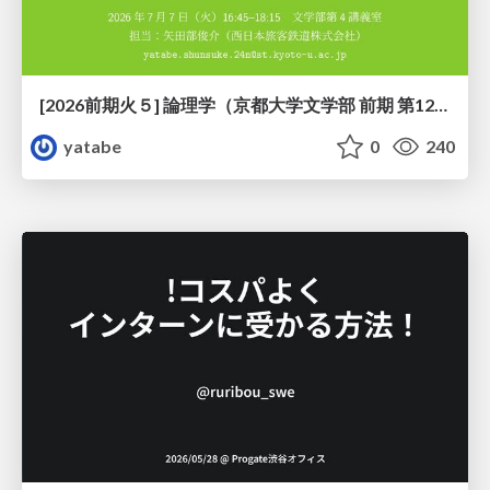
[2026前期火５] 論理学（京都大学文学部 前期 第12回）「証明を走らせる：カリー・ハワード対応」
yatabe
0
240