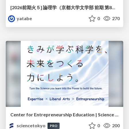
[2026前期火５] 論理学（京都大学文学部 前期 第8回）「正規化定理の証明」
yatabe
0
270
Center for Entrepreneurship Education | Science Tokyo (Institute of Science Tokyo)
sciencetokyo
0
200
PRO