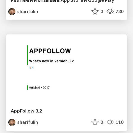
sharifulin
0
730
AppFollow 3.2
sharifulin
0
110