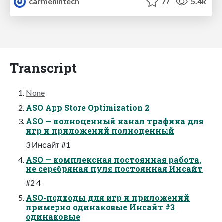
carmenintech
77
5.4k
Transcript
None
ASO App Store Optimization 2
ASO — полноценный канал трафика для
игр и приложений полноценный
3 Инсайт #1
ASO — комплексная постоянная работа,
не серебряная пуля постоянная Инсайт
#2 4
ASO-подходы для игр и приложений
примерно одинаковые Инсайт #3
одинаковые