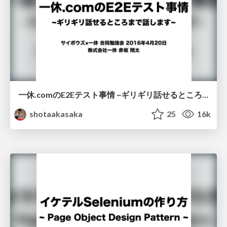
一休.comのE2Eテスト事情 ~ギリギリ話せるところまで話します~ /cybozu_ikyu_e2e
shotaakasaka
25
16k