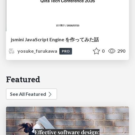
jsmini JavaScript Engine を作ってみた話
yosuke_furukawa
0
290
PRO
Featured
See All Featured