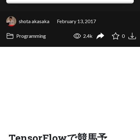
shota akasaka
February 13, 2017
Programming
2.4k
0
TensorFlowで競馬予