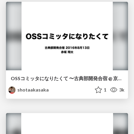
OSSコミッタになりたくて 〜古典部開発合宿 @ 京都〜/developmentcamp-kyoto
shotaakasaka
1
3k