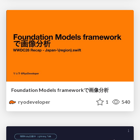
Foundation Models frameworkで画像分析
ryodeveloper
1
540