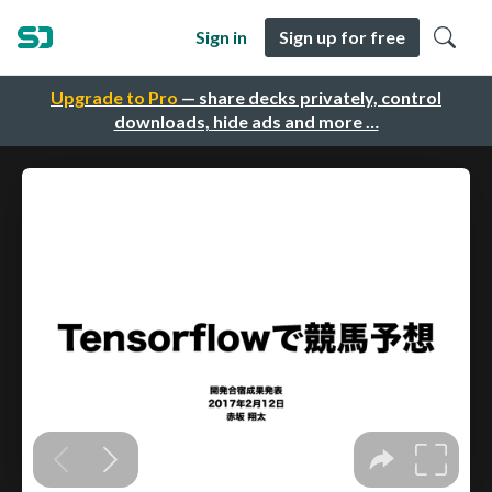
Sign in
Sign up for free
Upgrade to Pro
— share decks privately, control
downloads, hide ads and more …