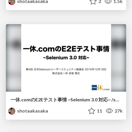
shotaakasaka
2
1.5k
一休.comのE2Eテスト事情 ~Selenium 3.0 対応~ /seleniumjp4_ikyu
shotaakasaka
11
27k