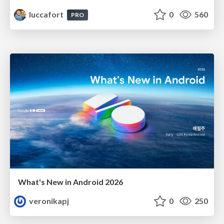
luccafort
0
560
PRO
What's New in Android 2026
veronikapj
0
250