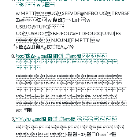
8  w ޡࠩؔ਺
w MPTTUGSFEVDF@NFBO UGTRVBSF
Z@Z  w ޯ഑͸࠷ٸ߱Լ๏Ͱ w
USBJO@TUFQ
UGUSBJO(SBEJFOU%FTDFOU0QUJNJ[FS
 NJOJNJ[F MPTT  w
͋ͱ͸͙Δ͙Δճͯ͠ɺޯ഑ΛݮΒ͠ɺॏΈΛٻΊʹߦ͘
Ϟσϧࣜʹ౰ͯΔͱ ྑഅ৔ ᜗ॏ ॏഅ৔ 
   

    
    
    
   
    
ணॱ༧૝
͍͍ײ͡ʹਖ਼نԽ ྑഅ৔ ᜗ॏ ॏഅ৔      
                
       ˞੔਺Ͱແཧ΍ΓؙΊͨ݁Ռ ணॱ༧૝