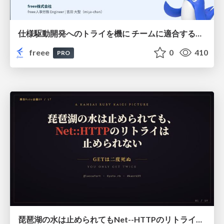
仕様駆動開発へのトライを機に チームに適合する手法を模索し続けている話
freee
0
410
PRO
琵琶湖の水は止められてもNet--HTTPのリトライは止められない / You might be able to stop the water flow of Lake Biwa but you can't stop Net::HTTP retries