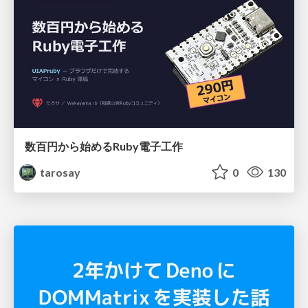
数百円から始めるRuby電子工作
tarosay
0
130