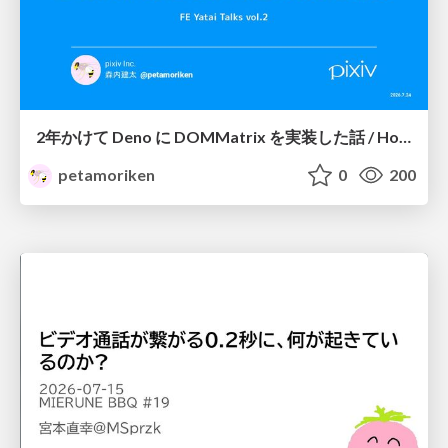
2年かけて Deno に DOMMatrix を実装した話 / How I implemented DOMMatrix in Deno over two years
petamoriken
0
200