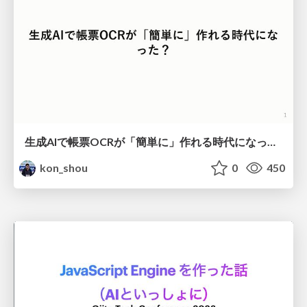
生成AIで帳票OCRが「簡単に」作れる時代になった？
kon_shou
0
450