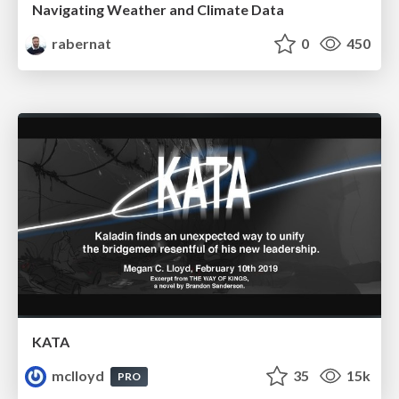
Navigating Weather and Climate Data
rabernat
0
450
KATA
mclloyd
35
15k
PRO