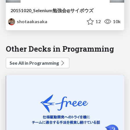
20151020_Selenium勉強会@サイボウズ
shotaakasaka
12
10k
Other Decks in Programming
See All in Programming