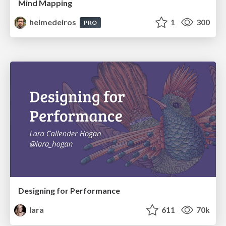
Mind Mapping
helmedeiros
1
300
PRO
Designing for Performance
lara
611
70k