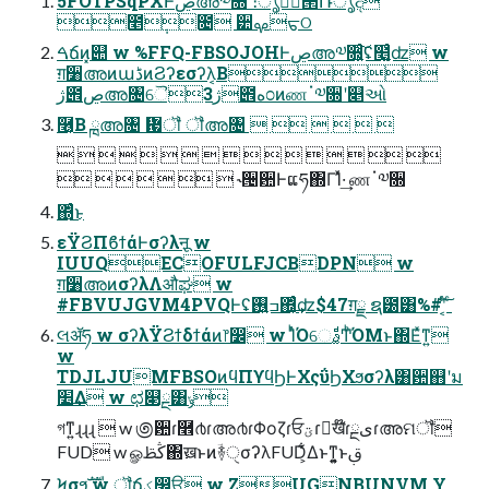
5FOTPSqPXͰڝഅ༧૝ ։ൃ߹॓੒Ռൃද
೥݄೔ ੺ࡔᠳଠ
ࠓճͷ͓୊ w %FFQ-FBSOJOHͰڝഅ༧૝͕͍ͨ͠ʢ໥͚͍ͨʣ w
ग़૸അͷաڈͷϨʔεσʔλ͔Β
ژ౎ڝഅ৔ୈ3ژ౎ه೦ͷணॱ༧૝ʹ௅ઓ
݁࿦͔Β ྑഅ৔ ᜗ॏ ॏഅ৔      
                
       ˞੔਺Ͱແཧ΍ΓؙΊͯ·͢ ணॱ༧૝
΍ͬͨ͜ͱ
εΫϨΠϐϯάͰσʔλऩू w
IUUQECOFULFJCBDPN w
ग़૸അͷσʔλΛऔಘ w
#FBVUJGVM4PVQͰʢ݁ߏ࢖͍΍͔ͬͨ͢ʣ$47ग़ྗ ຊ౰͸%#ʹ͔ͨͬ͠ ͨ
લॲཧ w σʔλΫϨϯδϯάͷ෦෼ w ΊͬͪΌେࣄ͚ͩͲͪΌΜͱ΍Εͯͳ͍
w
TDJLJUMFBSOͷϥΠϒϥϦͰΧςΰϦΧϧσʔλ͸਺஋ʹม
׵͢Δ w ಛ௃ྔ͸ݸ
গͳ͍ɻɻɻ  w ಄਺ɾ࿮൪ɾഅ൪ɾΦοζɾਓؾɾٍख໊ɾیྔɾഅମॏ
FUD w ௐڭࢣ΍ٍखͱͷؔ࿈ੑσʔλFUD͕͋Δͱͳ͓͍͍ͱࢥ͏
Ϟσϧࣜ w ॏճؼ෼ੳ w ZUGNBUNVM Y