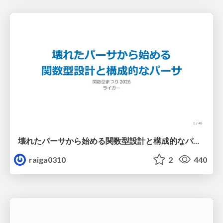
壊れたパーサから始める関数型設計と構成的なパーサ #fp_matsuri
raiga0310
2
440