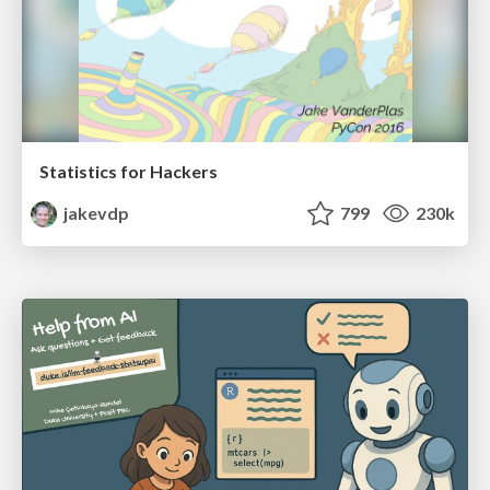
Statistics for Hackers
jakevdp
799
230k