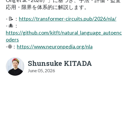
Ong et al. - 2026）」に基づき、手法・評価・監査
応用・限界を体系的に解説します。
- 📝：
https://transformer-circuits.pub/2026/nla/
- 🐙：
https://github.com/kitft/natural_language_autoenc
oders
- 🌐：
https://www.neuronpedia.org/nla
Shunsuke KITADA
June 05, 2026