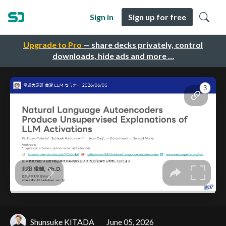
Sign in
Sign up for free
Upgrade to Pro
— share decks privately, control
downloads, hide ads and more …
Shunsuke KITADA
June 05, 2026