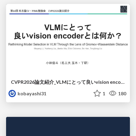
CVPR2026論文紹介_VLMにとって​良いvision encoderとは何か？​Rethinking Model Selection in VLM Through the Lens of Gromov-Wasserstein Distance​
kobayashi31
1
180