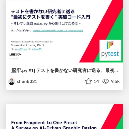
[堅牢.py #1] テストを書かない研究者に送る、最初にテストを書く実験コード入門 / Let's start your ML project by writing tests
shunk031
14
9.5k