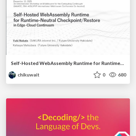
Self-Hosted WebAssembly Runtime for Runtime-Neutral Checkpoint/Restore in Edge–Cloud Continuum
chikuwait
0
680