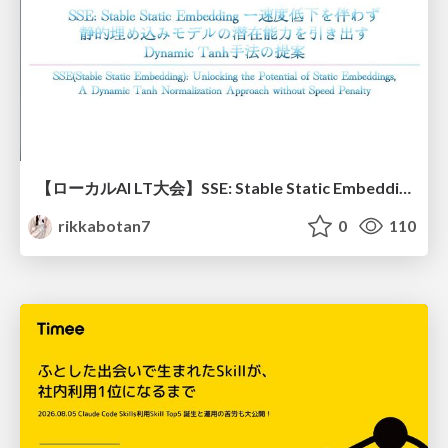
【ローカルAI LT大会】SSE: Stable Static Embedding ー速度低下を伴わず 静的埋め込みモデルの潜在能力を引き出す Dynamic Tanh手法の提案
rikkabotan7
0
110