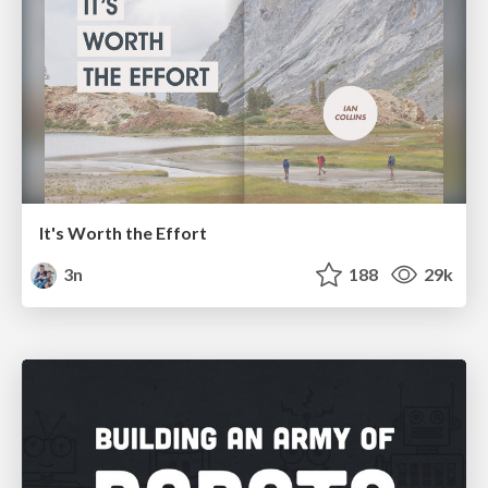
It's Worth the Effort
3n
188
29k