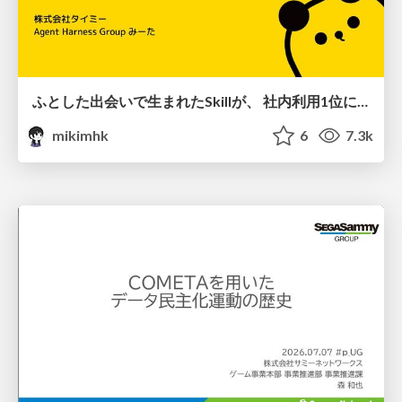
ふとした出会いで生まれたSkillが、 社内利用1位になるまで
mikimhk
6
7.3k