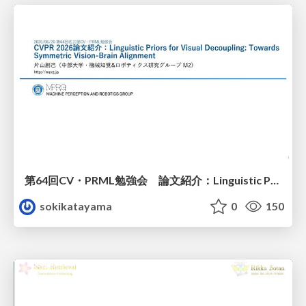
第64回CV・PRML勉強会 論文紹介：Linguistic Priors for Visual Decoupling: Towards Symmetric Vision-Brain Alignment
sokikatayama
0
150