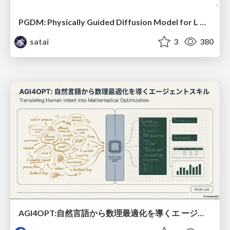
PGDM: Physically Guided Diffusion Model for L Downscaling
satai
3
380
AGI4OPT:自然言語から数理最適化を導くエ ージェントスキル Translating Human Intent into Mathematical Optimization