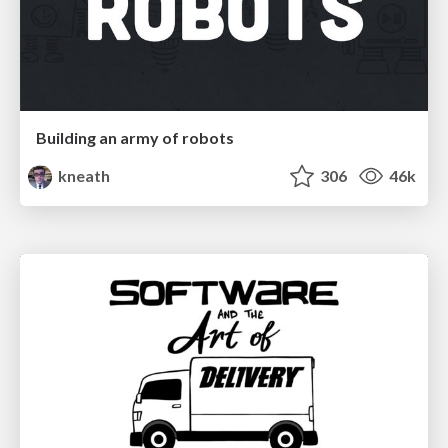
Building an army of robots
kneath
306
46k