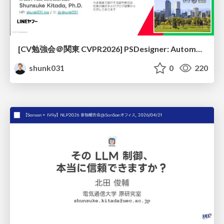
[CV勉強会＠関東 CVPR2026] PSDesigner: Automated Graphic Design with a Human-Like Creative Workflow / kantocv 67th CVPR 2026
shunk031
0
220