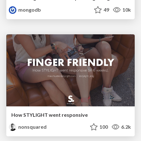
mongodb
49
10k
How STYLIGHT went responsive
nonsquared
100
6.2k