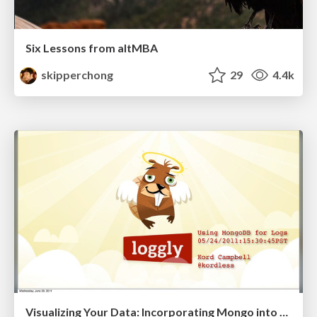
Six Lessons from altMBA
skipperchong
29
4.4k
Visualizing Your Data: Incorporating Mongo into Loggly Infrastructure