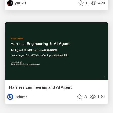
yuukit
1
490
Harness Engineering and Al Agent
kzinmr
3
1.9k