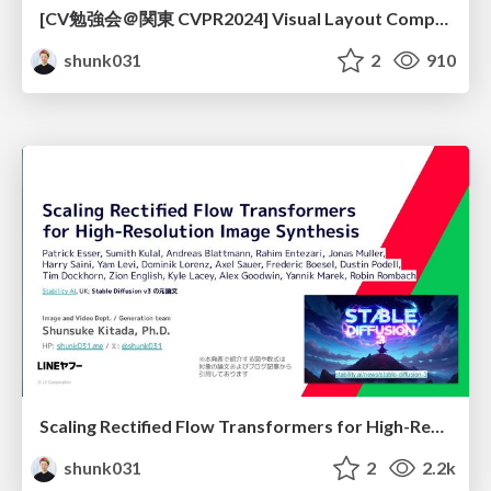
[CV勉強会＠関東 CVPR2024] Visual Layout Composer: Image-Vector Dual Diffusion Model for Design Layout Generation / kantocv 61th CVPR 2024
shunk031
2
910
Scaling Rectified Flow Transformers for High-Resolution Image Synthesis / Stable Diffusion 3
shunk031
2
2.2k