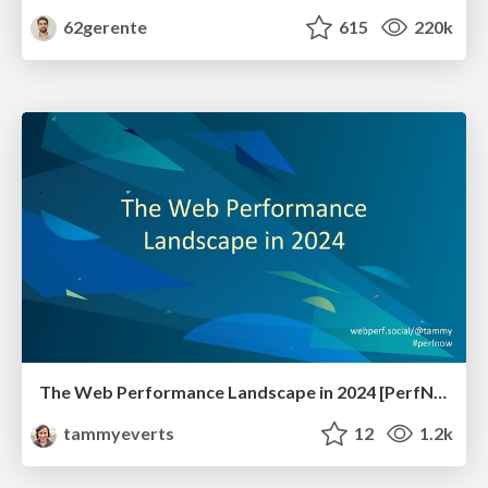
62gerente
615
220k
The Web Performance Landscape in 2024 [PerfNow 2024]
tammyeverts
12
1.2k