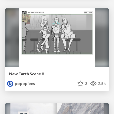
New Earth Scene 8
popppiees
3
2.5k