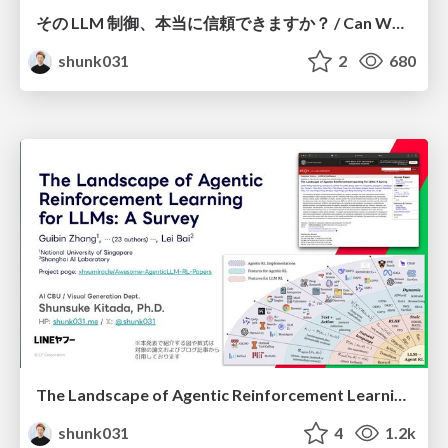
その LLM 制御、本当に信頼できますか？ / Can We Reliably Control LLMs?
shunk031
2
680
The Landscape of Agentic Reinforcement Learning for LLMs: A Survey
shunk031
4
1.2k