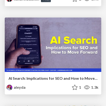
AI Search: Implications for SEO and How to Move Forward - #ShenzhenSEOConference
aleyda
1
1.3k