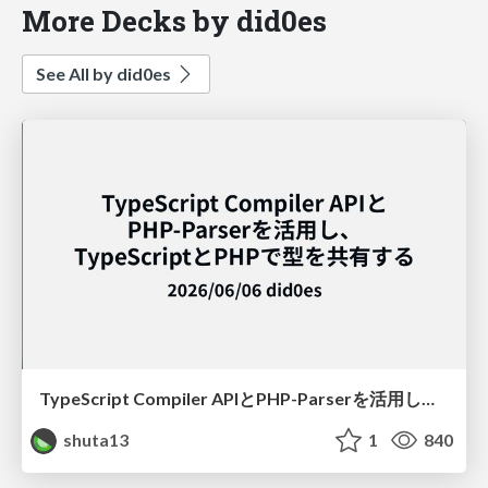
More Decks by did0es
See All by did0es
TypeScript Compiler APIとPHP-Parserを活用し、TypeScriptとPHPで型を共有する
shuta13
1
840