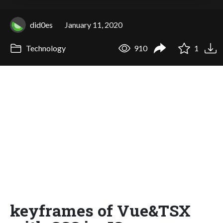
did0es
January 11, 2020
Technology
910
1
keyframes of Vue&TSX