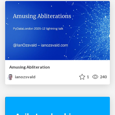
Amusing Abliteration
ianozsvald
1
240