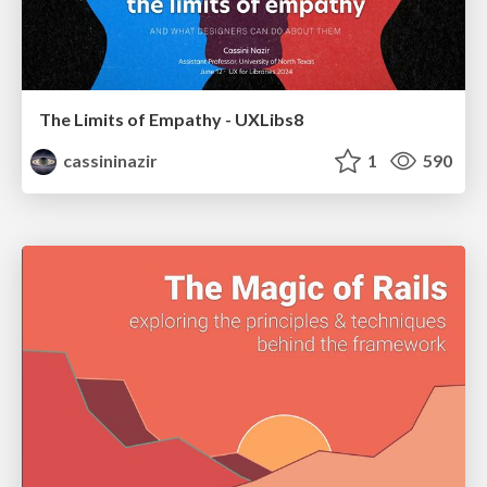
The Limits of Empathy - UXLibs8
cassininazir
1
590