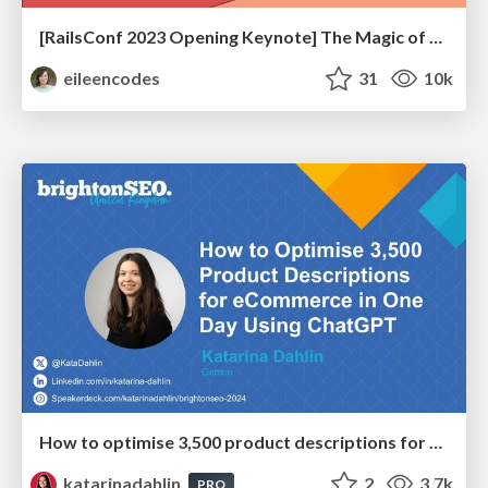
[RailsConf 2023 Opening Keynote] The Magic of Rails
eileencodes
31
10k
How to optimise 3,500 product descriptions for ecommerce in one day using ChatGPT
katarinadahlin
2
3.7k
PRO