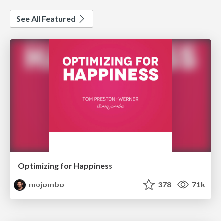
See All Featured
Optimizing for Happiness
mojombo
378
71k