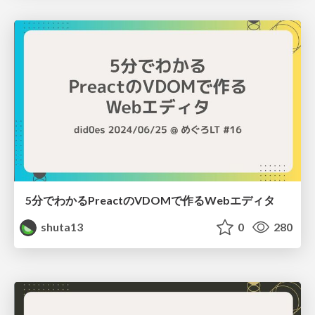
5分でわかるPreactのVDOMで作るWebエディタ
shuta13
0
280