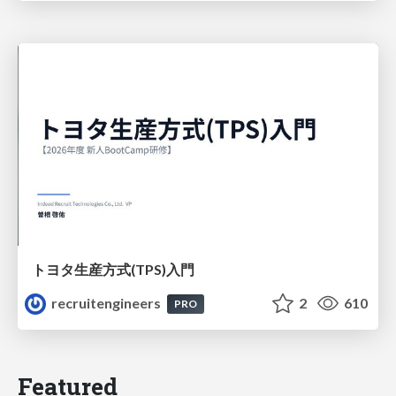
トヨタ⽣産⽅式(TPS)⼊⾨
recruitengineers
2
610
PRO
Featured