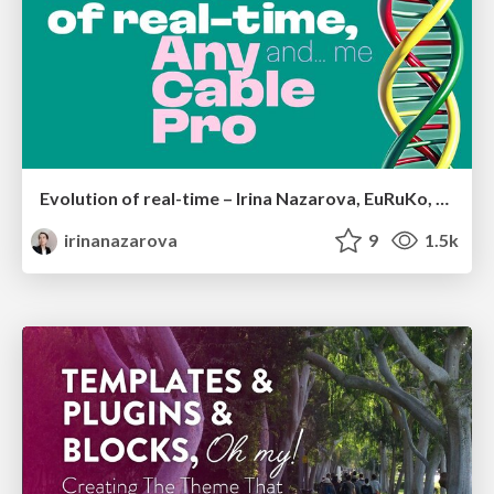
Evolution of real-time – Irina Nazarova, EuRuKo, 2024
irinanazarova
9
1.5k