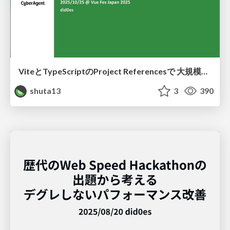
ViteとTypeScriptのProject Referencesで 大規模モノレポのUIカタログのリリースサイクルを高速化する
shuta13
3
390