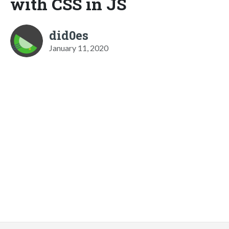
with CSS in JS
did0es
January 11, 2020