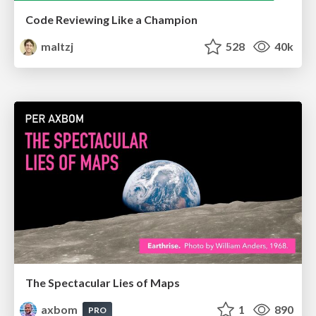
Code Reviewing Like a Champion
maltzj
528
40k
The Spectacular Lies of Maps
axbom
1
890
PRO