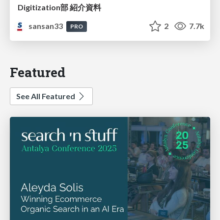
Digitization部 紹介資料
sansan33
2
7.7k
PRO
Featured
See All Featured