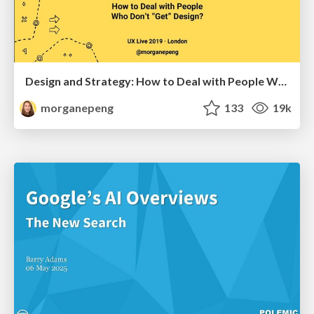
Design and Strategy: How to Deal with People Who Don’t "Get" Design
morganepeng
133
19k