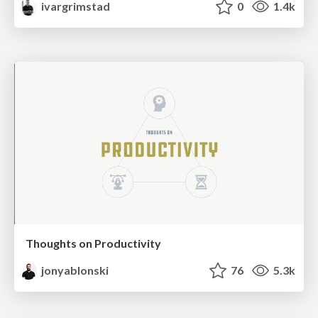
ivargrimstad
0
1.4k
Thoughts on Productivity
jonyablonski
76
5.3k