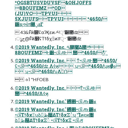
*OGSBTUSVDUVSF&OHJOFFS
8BOUFEMZ *OD
(JU)VCTPVUI
5XJUUFSTPVUI *46$0/
͸ຊઓग़৔ܦݧ͋Γ
 43&ͱͯ͠ͷ໾ׂʢαʔϏεͷ৴པੑʹ੹೚ʣ 
։ൃج൫ͱͯ͠ͷ໾ׂʢΤϯδχΞͷੜ࢈ੑʹ੹೚ʣ
©2019 Wantedly, Inc. ࠓ೔͓࿩͢͠Δ಺༰
8BOUFEMZͰ͸৽ଔݚमͰ ࣾ಺*46$0/Λ͍ͯ͠·͢
©2019 Wantedly, Inc.  ͳͥ৽ଔݚमͰࣾ಺*46$0/
ʢ৽ଔ*46$0/ʣ Λߦ͏ͷ͔  ʮ৽ଔ*46$0/ʯͷӡӦํ๏
 ʮ৽ଔ*46$0/ʯΛߦͬͨ݁Ռ
 ·ͱΊ "HFOEB
©2019 Wantedly, Inc. ͳͥ৽ଔݚमͰ
ࣾ಺*46$0/Λߦ͏ͷ͔
©2019 Wantedly, Inc. ͦ΋ͦ΋৽ଔݚमͱ͸ʁ
©2019 Wantedly, Inc. ͦ΋ͦ΋৽ଔݚमͱ͸ʁ
৽ଔΤϯδχΞ͕ʮձ͕ࣾظ଴͢ΔΤϯδχΞ૾ʯ ʹۙͮͨ͘Ίͷֶͼͷ৔
ձ͕ࣾظ଴͢ΔΤϯδχΞ૾ ৽ଔΤϯδχΞ ৽ଔݚम