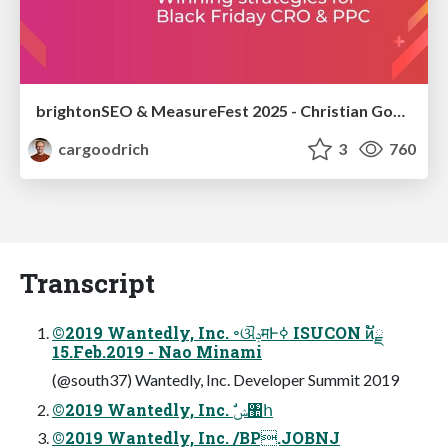
brightonSEO & MeasureFest 2025 - Christian Goodrich - Winning strategies for Black Friday CRO & PPC
cargoodrich
3
760
Transcript
©2019 Wantedly, Inc. ৽ଔݚमͰߦ͏ ISUCON ͷັྗ
15.Feb.2019 - Nao Minami
(@south37) Wantedly, Inc. Developer Summit 2019
©2019 Wantedly, Inc. ࣗݾ঺հ
©2019 Wantedly, Inc. /BP.JOBNJ