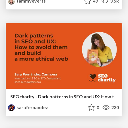
tammyeverts
49
3.5k
SEOcharity - Dark patterns in SEO and UX: How to avoid them and build a more ethical web
sarafernandez
0
230