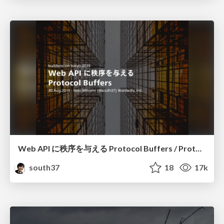
Web API に秩序を与える Protocol Buffers / Protocol Buffers for Web API #builderscon
south37
18
17k