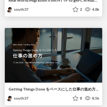
Real World Migration from HTTP to gRPC in Ruby #grpcconf
south37
2
4.8k
Getting Things Done をベースにした仕事の進め方 / How to Work with Getting Things Done
south37
8
8.5k