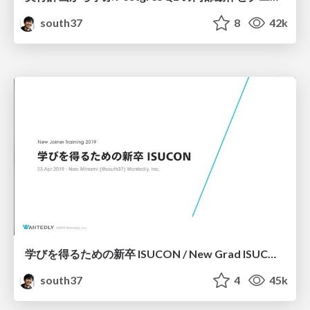
south37
8
42k
学びを得るための新卒 ISUCON / New Grad ISUCON for Learning
south37
4
45k