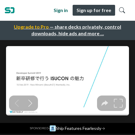
Sign in
Sign up for free
Upgrade to Pro
— share decks privately, control
downloads, hide ads and more …
·
Ship Features Fearlessly
→
SPONSORED