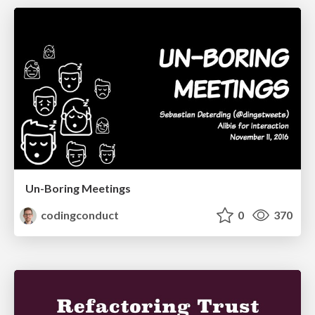
Un-Boring Meetings
codingconduct
0
370