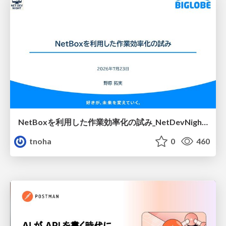
NetBoxを利用した作業効率化の試み_NetDevNight4
tnoha
0
460