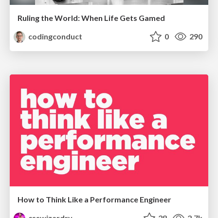
Ruling the World: When Life Gets Gamed
codingconduct
0
290
How to Think Like a Performance Engineer
csswizardry
28
2.7k