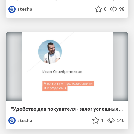
stesha
0
98
"Удобство для покупателя - залог успешных продаж. Юзабилити сайта" [ Иван Серебренников ]
stesha
1
140