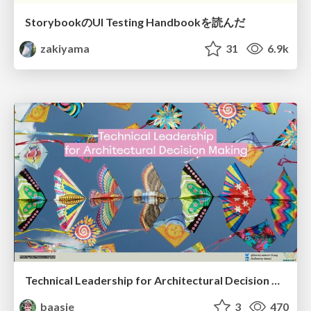
StorybookのUI Testing Handbookを読んだ
zakiyama
31
6.9k
Technical Leadership for Architectural Decision Making
baasie
3
470