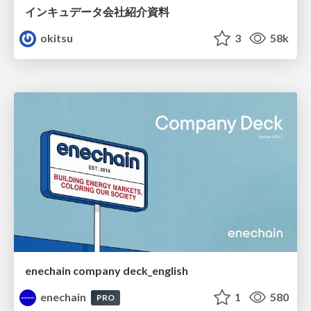
インキュデータ会社紹介資料
okitsu
3
58k
enechain company deck_english
enechain
1
580
PRO