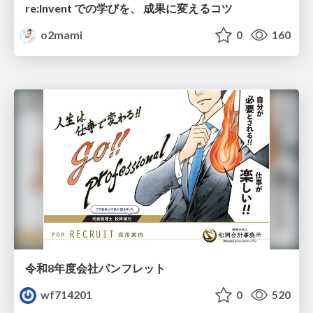
re:Invent での学びを、 成果に変えるコツ
o2mami
0
160
令和8年度会社パンフレット
wf714201
0
520