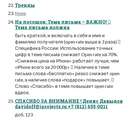
Тренды
None
На посошок: Тема письма – ВАЖНО! 
Тема письма должна
быть краткой, и включать в себя и имя и
фамилию получателя (open rate выше в 3 раза) 
Специфика России: Использование точных
цифр в теме письма снижает Open rate на 70%.
«Снижена цена на iPhone» работает лучше, чем
«iPhone всего за 20 000р»  Наличие в теме
письма слова «бесплатно» резко снижает open
rate, а наличие слова «подарок» повышает. 
Слово «Спасибо» в теме повышает open rate
вдвое.
СПАСИБО ЗА ВНИМАНИЕ ! Денис Давыдов
davidoff@iprojects.ru
+7 (812) 655-0011
доб. 123