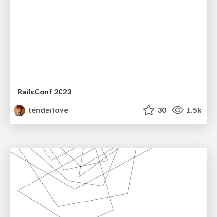
RailsConf 2023
tenderlove
30
1.5k