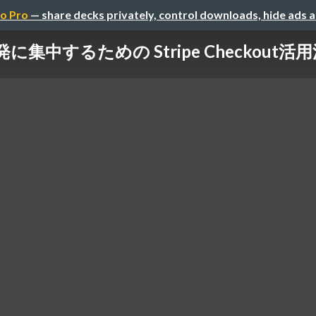
o Pro
— share decks privately, control downloads, hide ads 
中するための Stripe Checkout活用法 / jp