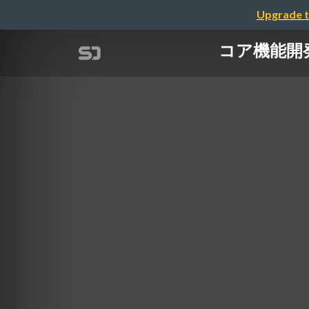
Upgrade t
コア機能開発に集