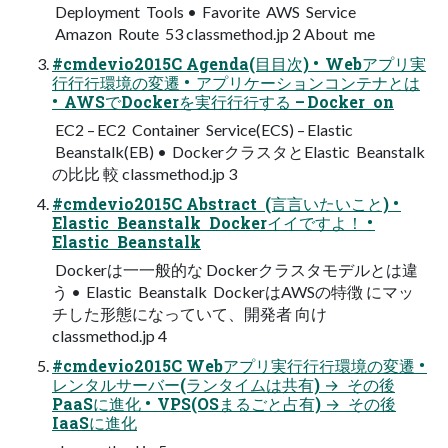
Deployment Tools • Favorite AWS Service
Amazon Route 53 classmethod.jp 2 About me
#cmdevio2015C Agenda(⽬目次) • Webアプリ実
⾏行行環境の変遷 • アプリケーションコンテナとは
• AWSでDockerを実⾏行行する – Docker on
EC2 – EC2 Container Service(ECS) – Elastic
Beanstalk(EB) • DockerクラスタとElastic Beanstalk
の⽐比 較 classmethod.jp 3
#cmdevio2015C Abstract (⾔言いたいこと) •
Elastic Beanstalk Dockerイイですよ！ •
Elastic Beanstalk
Dockerは⼀一般的な Dockerクラスタモデルとは違
う • Elastic Beanstalk DockerはAWSの特徴 にマッ
チした形態になっていて、開発者 向け
classmethod.jp 4
#cmdevio2015C Webアプリ実⾏行行環境の変遷 •
レンタルサーバー(ランタイムは共有) → その後
PaaSに進化 • VPS(OSまるごと占有) → その後
IaaSに進化