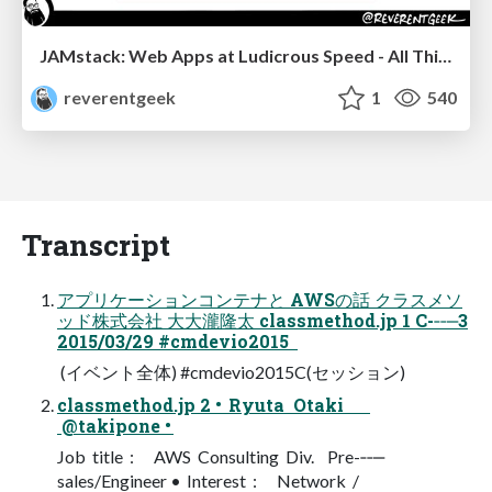
JAMstack: Web Apps at Ludicrous Speed - All Things Open 2022
reverentgeek
1
540
Transcript
アプリケーションコンテナと AWSの話 クラスメソ
ッド株式会社 ⼤大瀧隆太 classmethod.jp 1 C-‐‑‒3
2015/03/29 #cmdevio2015
(イベント全体) #cmdevio2015C(セッション)
classmethod.jp 2 • Ryuta Otaki
@takipone •
Job title : AWS Consulting Div. Pre-‐‑‒
sales/Engineer • Interest : Network /