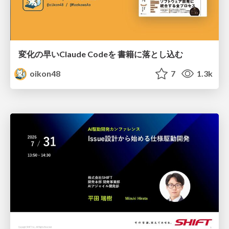
変化の早いClaude Codeを 書籍に落とし込む
oikon48
7
1.3k