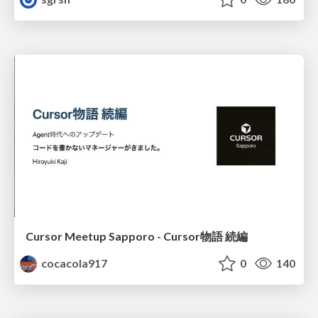
Cursor Meetup Sapporo - Cursor物語 続編
cocacola917
0
140