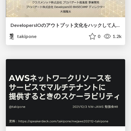
DevelopersIOのアウトプット文化を ハックして人材育成に繋げる話 /deviosapporo2022fall_takipone
takipone
0
1.2k