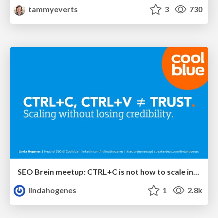
tammyeverts
3
730
SEO Brein meetup: CTRL+C is not how to scale international SEO
lindahogenes
1
2.8k