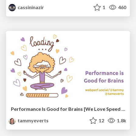
cassininazir
1
460
Performance Is Good for Brains [We Love Speed 2024]
tammyeverts
12
1.8k