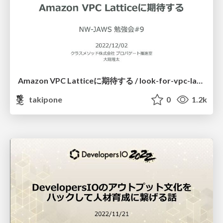
Amazon VPC Latticeに期待する / look-for-vpc-lattice
takipone
0
1.2k