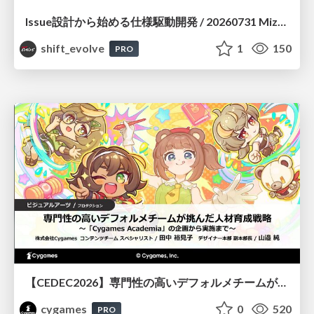
Issue設計から始める仕様駆動開発 / 20260731 Mizuki Hirata
shift_evolve
1
150
PRO
【CEDEC2026】専門性の高いデフォルメチームが挑んだ人材育成戦略 〜Cygames Academiaの企画から実施まで〜
cygames
0
520
PRO