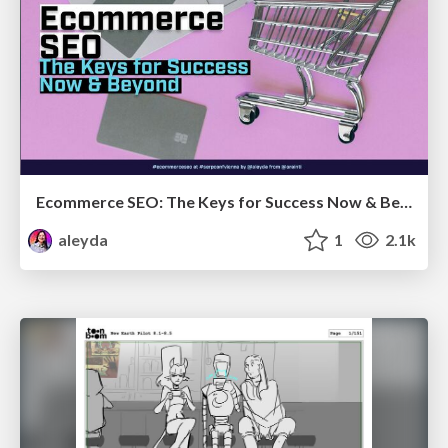
Ecommerce SEO: The Keys for Success Now & Beyond - #SERPConf2024
aleyda
1
2.1k