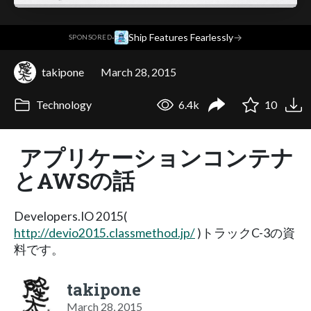
·
Ship Features Fearlessly
→
SPONSORED
takipone
March 28, 2015
Technology
6.4k
10
アプリケーションコンテナ
とAWSの話
Developers.IO 2015(
http://devio2015.classmethod.jp/
)トラックC-3の資
料です。
takipone
March 28, 2015