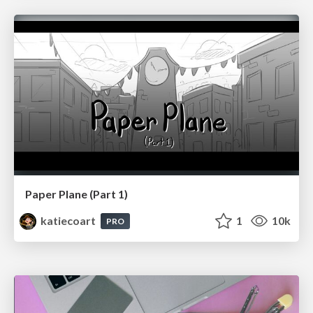
Paper Plane (Part 1)
katiecoart
1
10k
PRO