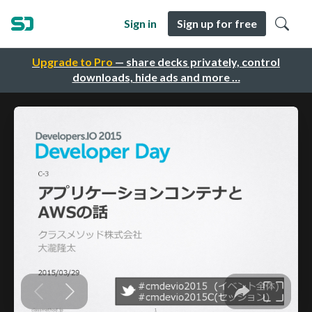
Sign in
Sign up for free
Upgrade to Pro
— share decks privately, control
downloads, hide ads and more …