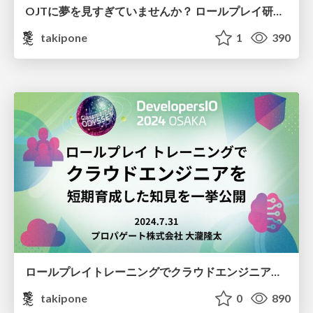
OJTに夢を見すぎていませんか？ ロールプレイ研修の試行錯誤/tryanderror-in-roleplaying-training
takipone
1
390
ロールプレイトレーニングでクラウドエンジニアを短期育成した知見を一挙公開 / roll playing training benefits and cases
takipone
0
890