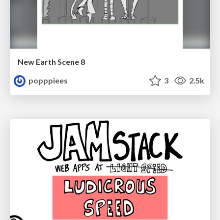
New Earth Scene 8
popppiees
3
2.5k