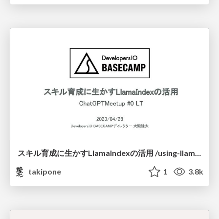
スキル育成に生かすLlamaIndexの活用 /using-llamaIndex-to-enhance-ones-skills
takipone
1
3.8k