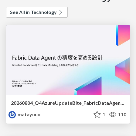
See All in Technology
20260804_Q4AzureUpdateBite_FabricDataAgentの精度を高める設計.pdf
matayuuu
1
110