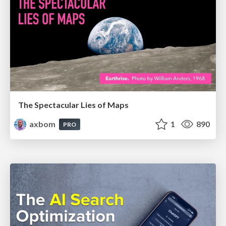
The Spectacular Lies of Maps
axbom
1
890
PRO