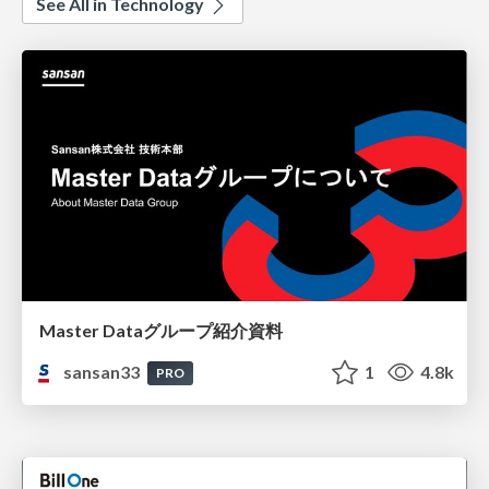
See All in Technology
Master Dataグループ紹介資料
sansan33
1
4.8k
PRO