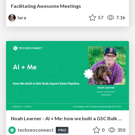
Facilitating Awesome Meetings
lara
57
7.1k
Noah Learner - AI + Me: how we built a GSC Bulk Export data pipeline
techseoconnect
0
350
PRO