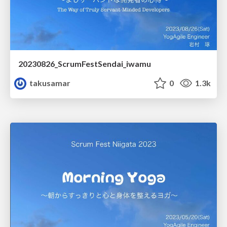
20230826_ScrumFestSendai_iwamu
takusamar
0
1.3k