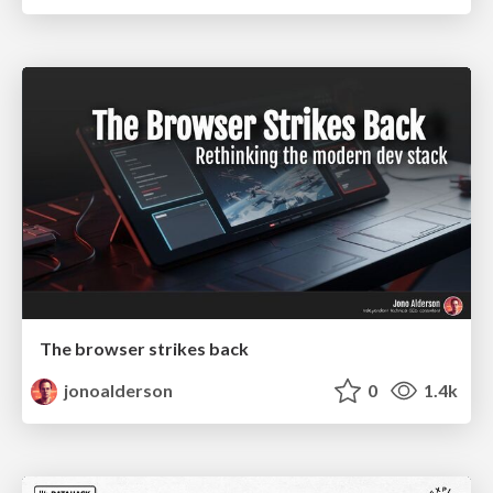
The browser strikes back
jonoalderson
0
1.4k