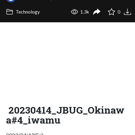
Technology
1.3k
0
20230414_JBUG_Okinaw
a#4_iwamu