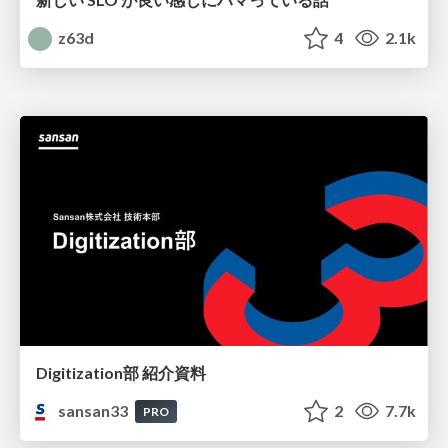
z63d
4
2.1k
Digitization部 紹介資料
sansan33
2
7.7k
PRO