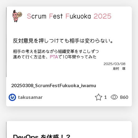
20250308_ScrumFestFukuoka_iwamu
takusamar
1
860