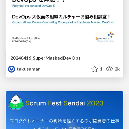
20240416_SuperMaskedDevOps
takusamar
1
2k