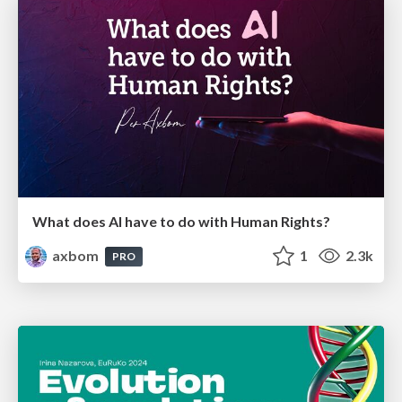
What does AI have to do with Human Rights?
axbom
1
2.3k
PRO