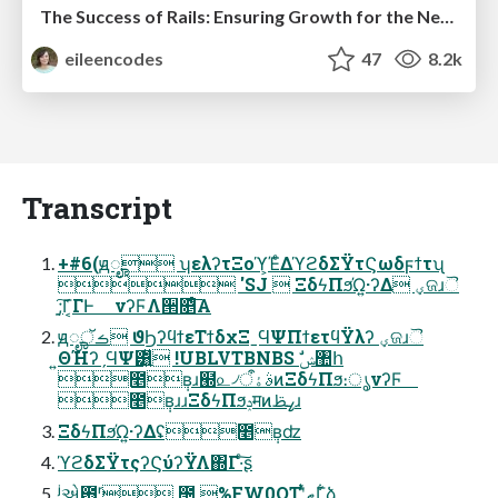
The Success of Rails: Ensuring Growth for the Next 100 Years
eileencodes
47
8.2k
Transcript
+#6(ԭೄ ʮελʔτΞοϓ͕ΈͤΔϓϩδΣΫτϚωδϝϯτʯ
 'SJ  ΞδϟΠϧΏ͍·ʔΔ ؠଜɹୖ
ָ͍͠;Γ͔͑ΓͰ νʔϜΛ੒௕ͤ͞Α͏
ԭೄࡏॅ ϑϦʔϥϯεΤϯδχΞˍϤΨΠϯετϥΫλʔ ؠଜɹୖ
͍ΘΉʔˏϤΨ͸͍͍ͧ !UBLVTBNBS ࣗݾ঺հ
೥݄ʙɹ๭௨৴ࣄۀऀͷΞδϟΠϧ։ൃνʔϜ
೥݄ʙɹɹΞδϟΠϧݚमͷߨࢣɹ
ΞδϟΠϧΏ͍·ʔΔʢ೥݄ʙʣ
ϓϩδΣΫτςʔϚύʔΫΛ΍Γ·ͨ͠ʂ
ʲએ఻ʳ ౔ %FW0QTʹ͍ͭͯޠΓ͋͏ձ