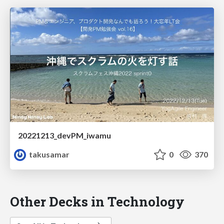
20221213_devPM_iwamu
takusamar
0
370
Other Decks in Technology