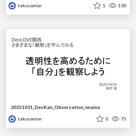
takusamar
1
130
20251031_DevKan_Observation_iwamu
takusamar
0
75