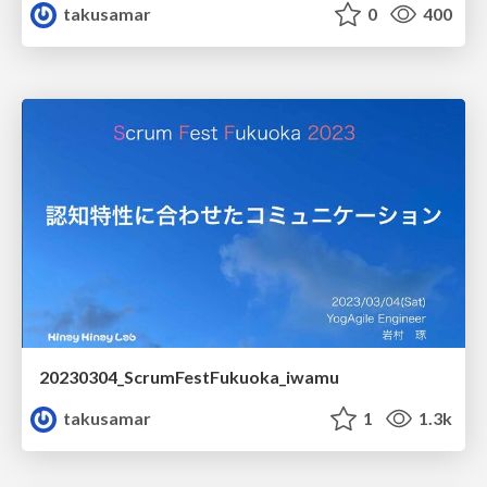
takusamar
0
400
20230304_ScrumFestFukuoka_iwamu
takusamar
1
1.3k