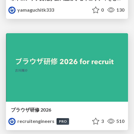
yamaguchitk333
0
130
ブラウザ研修 2026
recruitengineers
3
510
PRO