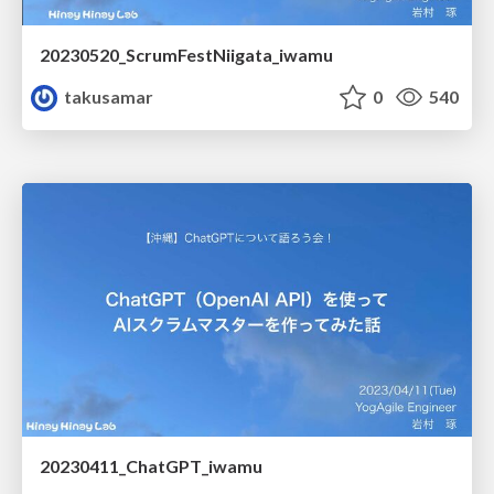
20230520_ScrumFestNiigata_iwamu
takusamar
0
540
20230411_ChatGPT_iwamu