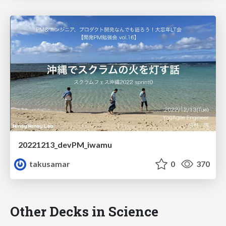
20221213_devPM_iwamu
takusamar
0
370
Other Decks in Science