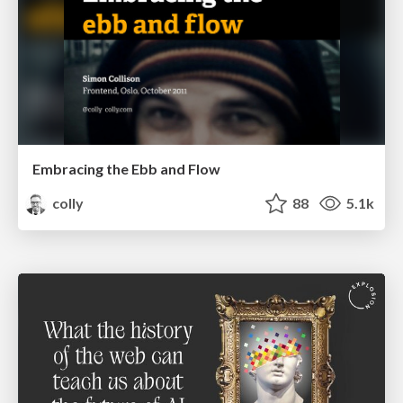
Embracing the Ebb and Flow
colly
88
5.1k