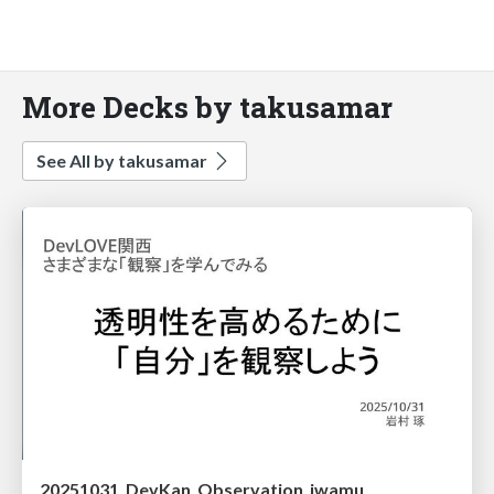
More Decks by takusamar
See All by takusamar
20251031_DevKan_Observation_iwamu