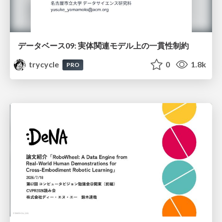
データベース09: 実体関連モデル上の一貫性制約
trycycle
0
1.8k
PRO