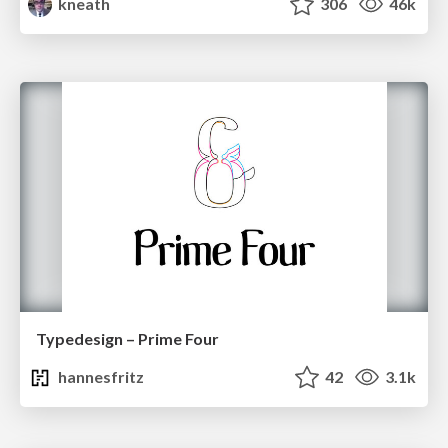
kneath
306
46k
Typedesign – Prime Four
hannesfritz
42
3.1k