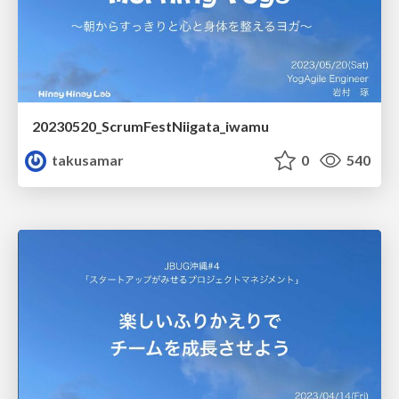
20230520_ScrumFestNiigata_iwamu
takusamar
0
540