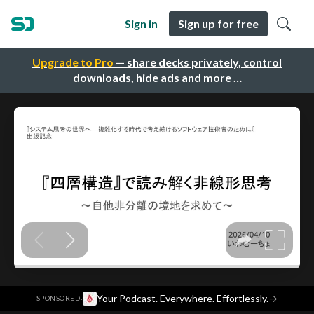
Sign in
Sign up for free
Upgrade to Pro
— share decks privately, control
downloads, hide ads and more …
·
Your Podcast. Everywhere. Effortlessly.
→
SPONSORED