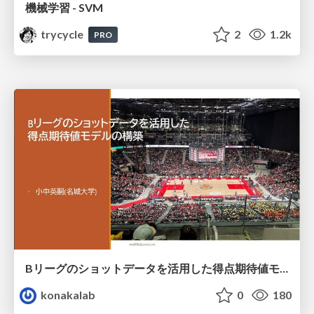
機械学習 - SVM
trycycle
2
1.2k
PRO
Bリーグのショットデータを活用した得点期待値モデルの構築 / Construction of expected points model using shot data of B.LEAGUE
konakalab
0
180