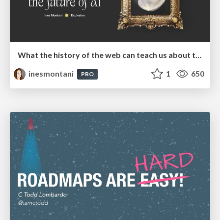
What the history of the web can teach us about the future of AI
inesmontani
1
650
PRO