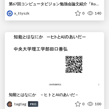
第67回コンピュータビジョン勉強会論文紹介「RoboWheel: A Data Engine from Real-World Human Demonstrations for Cross-Embodiment Robotic Learning」
x_ttyszk
0
140
知能とはなにか －ヒトとAIのあいだ－
tagtag
0
100
PRO