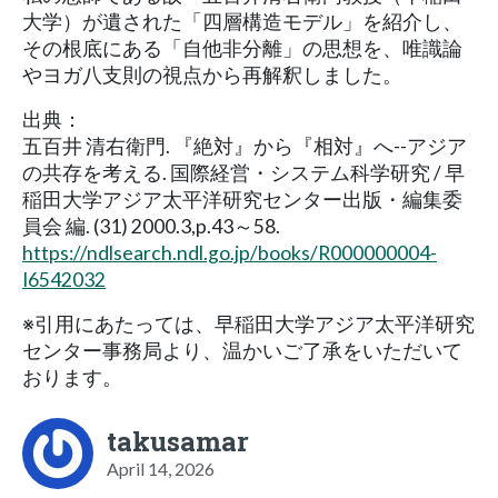
大学）が遺された「四層構造モデル」を紹介し、
その根底にある「自他非分離」の思想を、唯識論
やヨガ八支則の視点から再解釈しました。
出典：
五百井 清右衛門. 『絶対』から『相対』へ--アジア
の共存を考える. 国際経営・システム科学研究 / 早
稲田大学アジア太平洋研究センター出版・編集委
員会 編. (31) 2000.3,p.43～58.
https://ndlsearch.ndl.go.jp/books/R000000004-
I6542032
※引用にあたっては、早稲田大学アジア太平洋研究
センター事務局より、温かいご了承をいただいて
おります。
takusamar
April 14, 2026