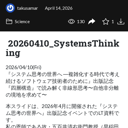
takusamar
April 14, 2026
Science
130
1
20260410_SystemsThink
ing
2026/04/10(Fri)
『システム思考の世界へ ―複雑化する時代で考え
続けるソフトウェア技術者のために』出版記念
『四層構造』で読み解く非線形思考〜自他非分離
の境地を求めて〜
本スライドは、2026年4月に開催された『システ
ム思考の世界へ』出版記念イベントでのLT資料で
す。
私の恩師である故・五百井清右衛門教授（早稲田