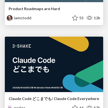
Product Roadmaps are Hard
iamctodd
55
12k
Claude Code どこまでも/ Claude Code Everywhere
nwiizo
66
57k