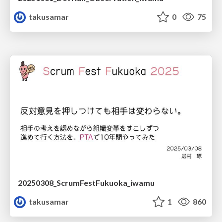
takusamar
0
75
20250308_ScrumFestFukuoka_iwamu
takusamar
1
860