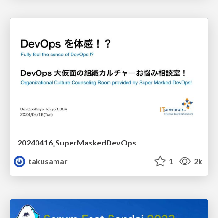
20240416_SuperMaskedDevOps
takusamar
1
2k