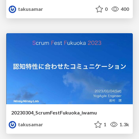
takusamar
0
400
20230304_ScrumFestFukuoka_iwamu
takusamar
1
1.3k