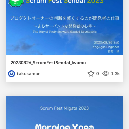
20230826_ScrumFestSendai_iwamu
takusamar
0
1.3k