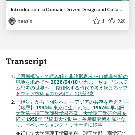
Introduction to Domain-Driven Design and Collaborative software design
baasie
1
920
Transcript
『四層構造』で読み解く非線形思考 〜自他非分離の
境地を求めて〜 2026/04/10 いわむーちょ 『システ
ム思考の世界へ ―複雑化する時代で考え続けるソフ
トウェア技術者のために』 出版記念
『絶対』から『相対へ』― アジアの共存を考える ―
【略歴】 1934年 東京に生まれる。 1957年 早稲田
大学第一理工学部数学科卒業。大学院工学研究科を
経て 1959年 早稲田大学助手：生産研究所本属とな
り、オペレーションズ・リサーチに従事。
並行して大学院理工学研究科、理工学部、商学部で