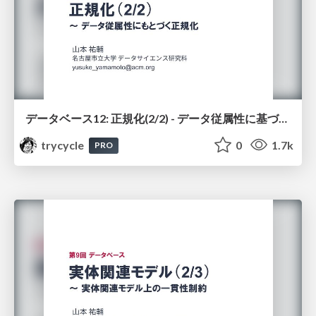
データベース12: 正規化(2/2) - データ従属性に基づく正規化
trycycle
0
1.7k
PRO