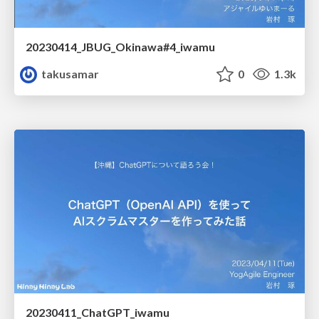
20230414_JBUG_Okinawa#4_iwamu
takusamar
0
1.3k
20230411_ChatGPT_iwamu