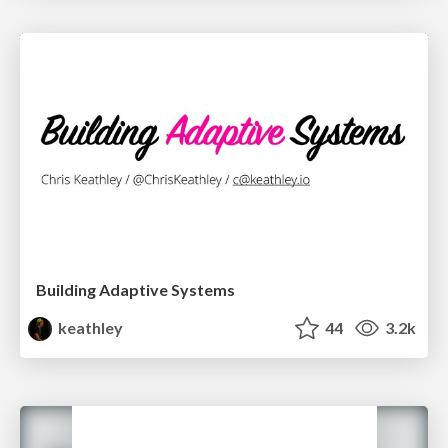
Building Adaptive Systems
keathley
44
3.2k