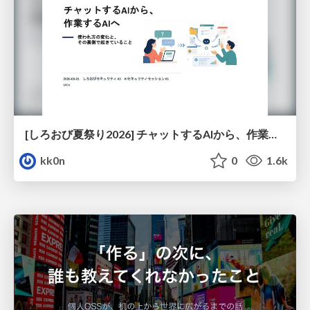
[しろおび夏祭り2026] チャットするAIから、作業するAIへ - 使われ方の変化と、その裏側で起きていること
kk0n
0
1.6k