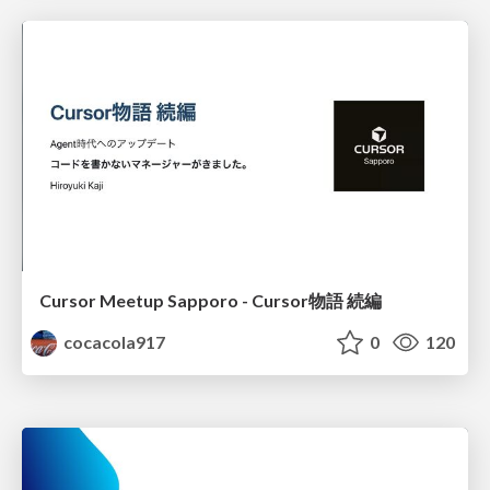
Cursor Meetup Sapporo - Cursor物語 続編
cocacola917
0
120