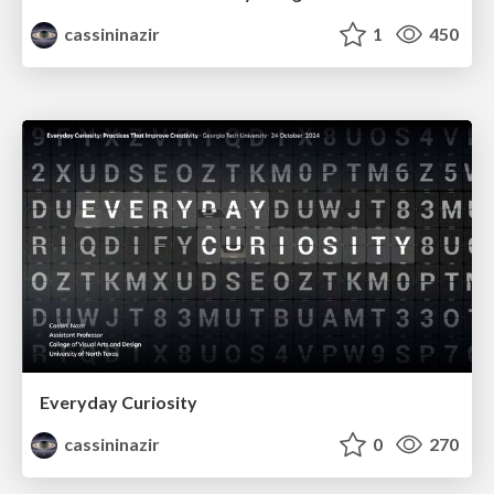
cassininazir
1
450
Everyday Curiosity
cassininazir
0
270