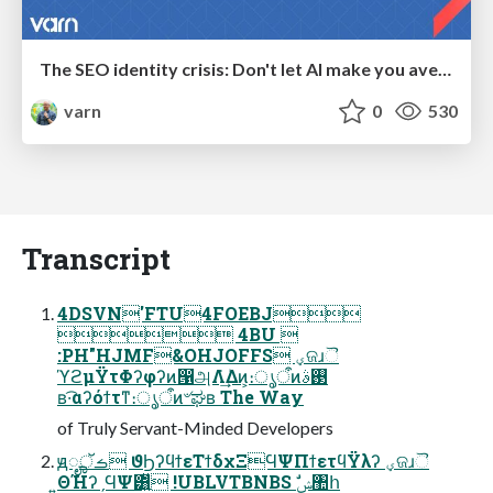
The SEO identity crisis: Don't let AI make you average
varn
0
530
Transcript
4DSVN'FTU4FOEBJ
 4BU 
:PH"HJMF&OHJOFFS ؠଜɹୖ
ϓϩμΫτΦʔφʔͷ൑அΛܰ͘͢Δͷ͕։ൃऀͷ࢓ࣄ
ʙ·͡αʔόϯτͳ։ൃऀͷ৺ಘʙ The Way
of Truly Servant-Minded Developers
ԭೄࡏॅ ϑϦʔϥϯεΤϯδχΞϤΨΠϯετϥΫλʔ ؠଜɹୖ
͍ΘΉʔˏϤΨ͸͍͍ͧ !UBLVTBNBS ࣗݾ঺հ