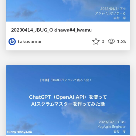
20230414_JBUG_Okinawa#4_iwamu
takusamar
0
1.3k