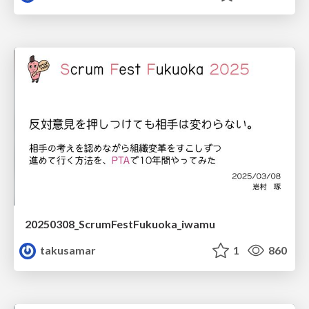
20250308_ScrumFestFukuoka_iwamu
takusamar
1
860