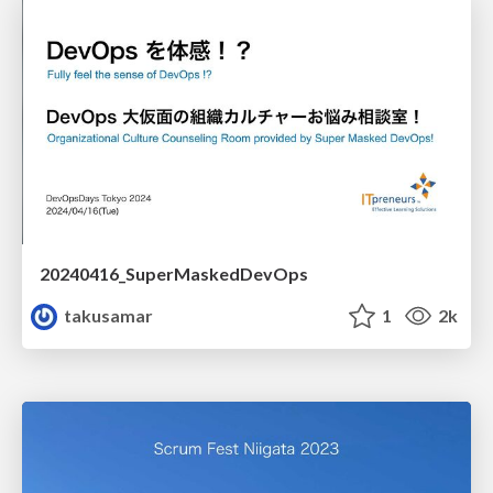
20240416_SuperMaskedDevOps
takusamar
1
2k