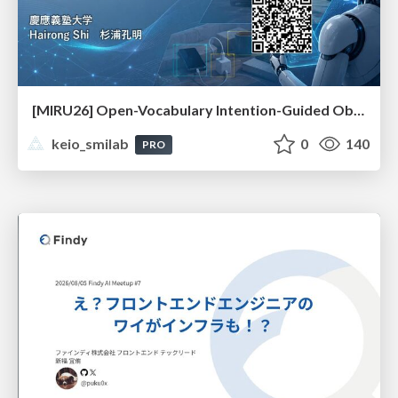
[MIRU26] Open-Vocabulary Intention-Guided Object Detection in Diverse Scenes
keio_smilab
0
140
PRO