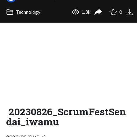
Technology
1.3k
0
20230826_ScrumFestSen
dai_iwamu