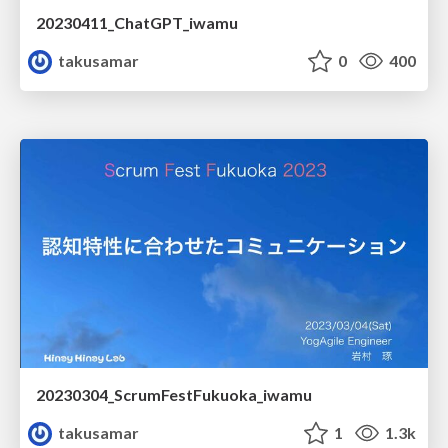
20230411_ChatGPT_iwamu
takusamar
0
400
20230304_ScrumFestFukuoka_iwamu
takusamar
1
1.3k