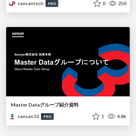
sansantech
0
250
PRO
Master Dataグループ紹介資料
sansan33
1
4.8k
PRO