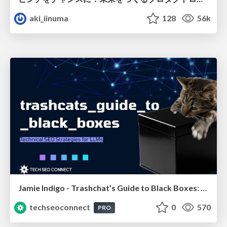
aki_iinuma
128
56k
Jamie Indigo - Trashchat’s Guide to Black Boxes: Technical SEO Tactics for LLMs
techseoconnect
0
570
PRO