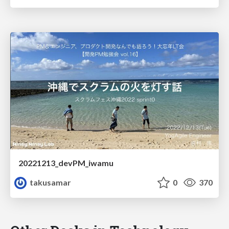
20221213_devPM_iwamu
takusamar
0
370