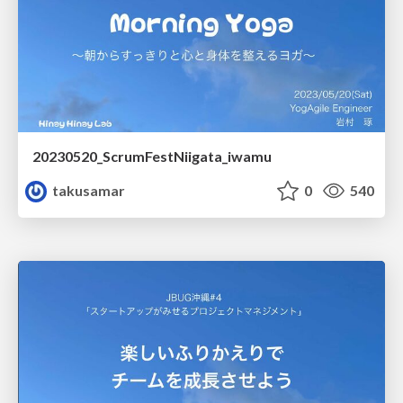
20230520_ScrumFestNiigata_iwamu
takusamar
0
540