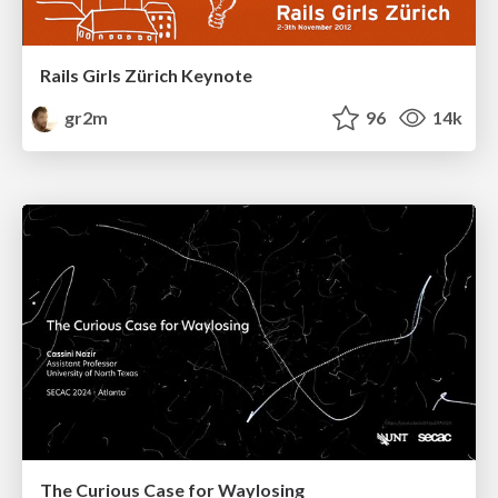
Rails Girls Zürich Keynote
gr2m
96
14k
The Curious Case for Waylosing