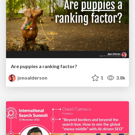
Are puppies a ranking factor?
jonoalderson
1
3.8k