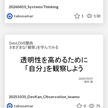
20260410_SystemsThinking
takusamar
1
130
20251031_DevKan_Observation_iwamu
takusamar
0
75