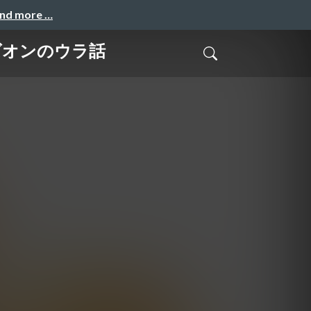
and more …
ズオンのウラ話