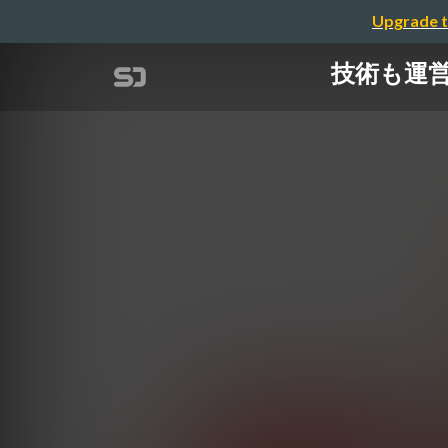
Upgrade t
技術も運