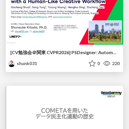
[CV勉強会＠関東 CVPR2026] PSDesigner: Automated Graphic Design with a Human-Like Creative Workflow / kantocv 67th CVPR 2026
shunk031
0
220