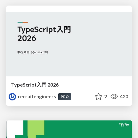
TypeScript入門 2026
recruitengineers
2
420
PRO