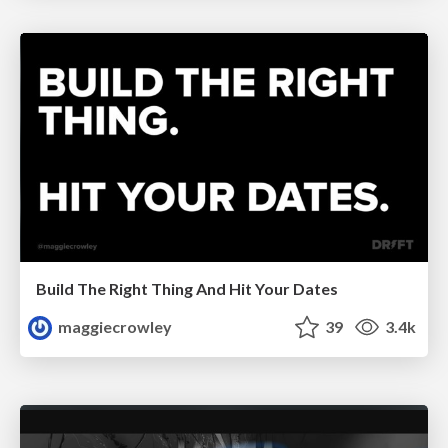
Build The Right Thing And Hit Your Dates
maggiecrowley
39
3.4k