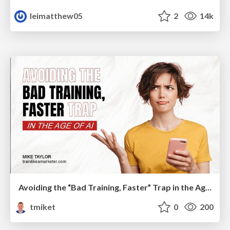
leimatthew05
2
14k
Avoiding the “Bad Training, Faster” Trap in the Age of AI
tmiket
0
200