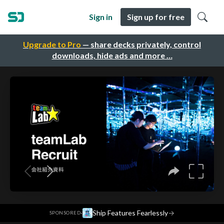
Sign in
Sign up for free
Upgrade to Pro
— share decks privately, control
downloads, hide ads and more …
·
Ship Features Fearlessly
→
SPONSORED