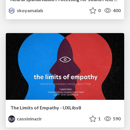
skoyamalab
0
400
The Limits of Empathy - UXLibs8
cassininazir
1
590