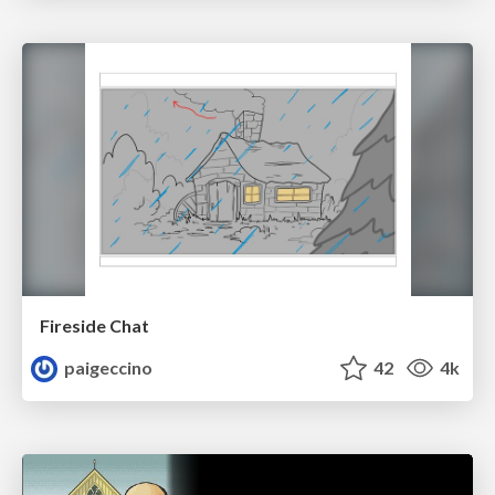
Fireside Chat
paigeccino
42
4k