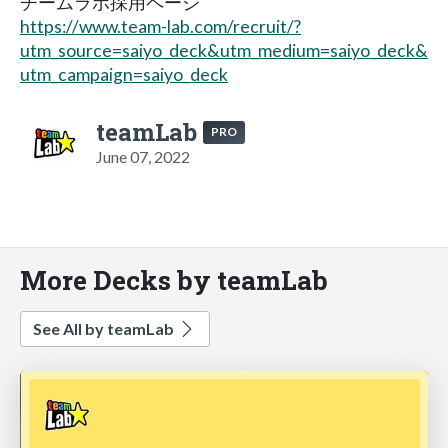
チームラボ採用ページ
https://www.team-lab.com/recruit/?
utm_source=saiyo_deck&utm_medium=saiyo_deck&
utm_campaign=saiyo_deck
teamLab
PRO
June 07, 2022
More Decks by teamLab
See All by teamLab