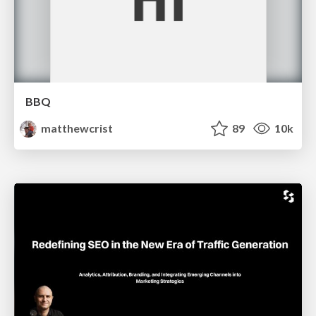
BBQ
matthewcrist
89
10k