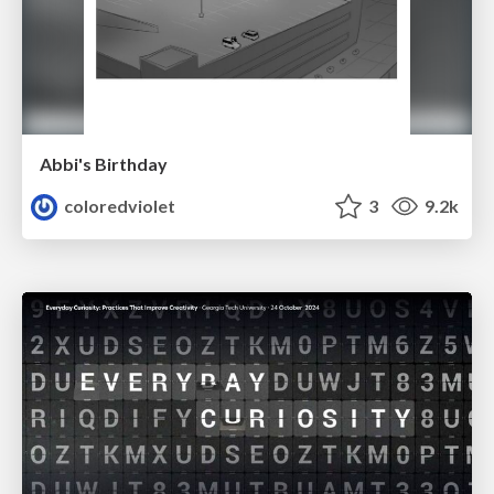
Abbi's Birthday
coloredviolet
3
9.2k