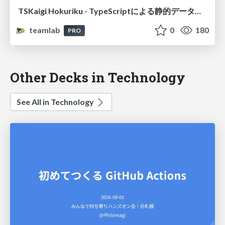
TSKaigi Hokuriku - TypeScriptによる静的データガバナンス
teamlab
0
180
PRO
Other Decks in Technology
See All in Technology