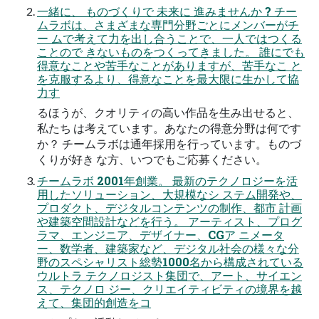
一緒に、 ものづくりで 未来に 進みませんか ? チー
ムラボは、さまざまな専門分野ごとにメンバーがチ
ー ムで考えて力を出し合うことで、一人ではつくる
ことので きないものをつくってきました。 誰にでも
得意なことや苦手なことがありますが、苦手なこ と
を克服するより、得意なことを最大限に生かして協
力す
るほうが、クオリティの高い作品を生み出せると、
私たち は考えています。あなたの得意分野は何です
か？ チームラボは通年採用を行っています。ものづ
くりが好き な方、いつでもご応募ください。
チームラボ 2001年創業。 最新のテクノロジーを活
用したソリューション、大規模なシ ステム開発や、
プロダクト、デジタルコンテンツの制作、都市 計画
や建築空間設計などを行う。 アーティスト、プログ
ラマ、エンジニア、デザイナー、CGア ニメータ
ー、数学者、建築家など、デジタル社会の様々な分
野のスペシャリスト総勢1000名から構成されている
ウルトラ テクノロジスト集団で、アート、サイエン
ス、テクノロ ジー、クリエイティビティの境界を越
えて、集団的創造をコ