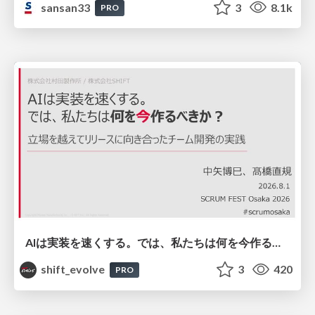
sansan33
3
8.1k
PRO
AIは実装を速くする。では、私たちは何を今作るべきか？－立場を越えてリリースに向き合ったチーム開発の実践 / 20260801 Hiromi Nakaya and Naoki Takahashi
shift_evolve
3
420
PRO