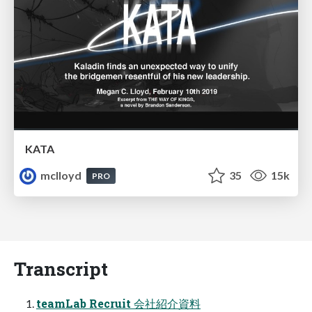
KATA
mclloyd
35
15k
PRO
Transcript
teamLab Recruit 会社紹介資料