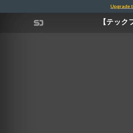
Upgrade t
【テック