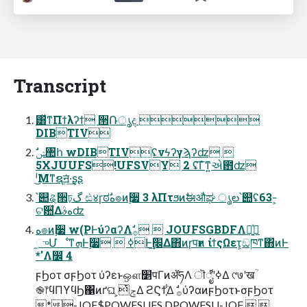
Transcript
͸ͯͳΠϯλʔϯ ੒Ռൃද 
DIBTIV
5XJUUFS!UFSVY 2 ʢ͞Γ͛ͳ͍એ఻ʣ
ˡ͜Μͳຊॻ͍ͯ·͢ʂʂ
՝୊ୡ੒ঢ়گ ඪ४ɼಠࣗه๏ͷ࣮૷ 3 λΠτϧͷࣗಈऔಘ ൃల՝୊ʢ63-͕
ଟ਺͋Δهࣄʣ
ه๏ͷ࣮૷ w(PͰύʔαʔΛࣗ࡞  JOUFSGBDFΛ༻͍ͯ
֦ுՄೳͳܗͰ࣮૷  ߦͰ׬݁͢Δ΋ͷɼपғͷ ίϯςΩετ͕ඞཁͳ΋ͷͰ
*'Λ෼ׂ 4
ϝϦοτ σϝϦοτ ύʔεͱஔ׵पΓͷॲཧΛ ॊೈʹߦ͑Δ ୯७ʹखؒ
֎෦ϥΠϒϥϦ΁ͷґଘ ͕ͭݮΔ ϩϚϯ͕͋Δ ࣗ࡞ύʔαͷϝϦοτͱσϝϦοτ
*-JOF$POWFSUFS DPOWFSU-JOF  