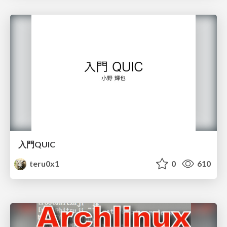
入門QUIC
teru0x1
0
610