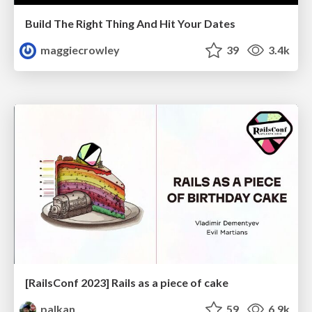
Build The Right Thing And Hit Your Dates
maggiecrowley
39
3.4k
[RailsConf 2023] Rails as a piece of cake
palkan
59
6.9k