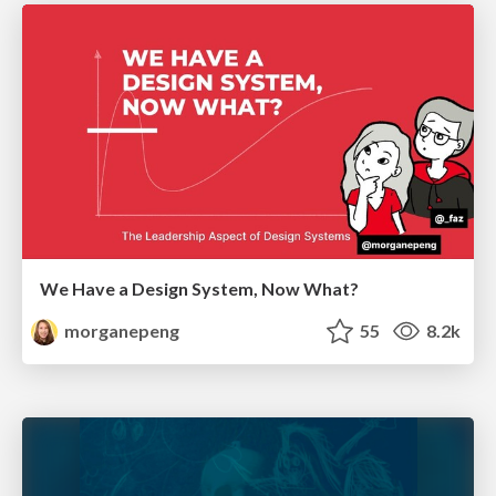
We Have a Design System, Now What?
morganepeng
55
8.2k