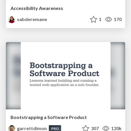
Accessibility Awareness
sabderemane
1
170
Bootstrapping a Software Product
garrettdimon
307
120k
PRO