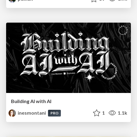
Building AI with AI
inesmontani
1
1.1k
PRO