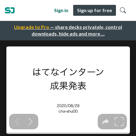
Sign in
Sign up for free
Upgrade to Pro
— share decks privately, control
downloads, hide ads and more …