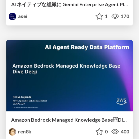
AI ネイティブな組織に Gemini Enterprise Agent Platform がなぜ必要なのか
asei
1
170
Amazon Bedrock Managed Knowledge Base Dive Deep
ren8k
0
400