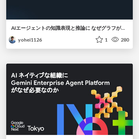
AIエージェントの知識表現と推論に なぜグラフが使われるのか - 記号的AIの復権とニューラルAIとの統合
yohei1126
1
280