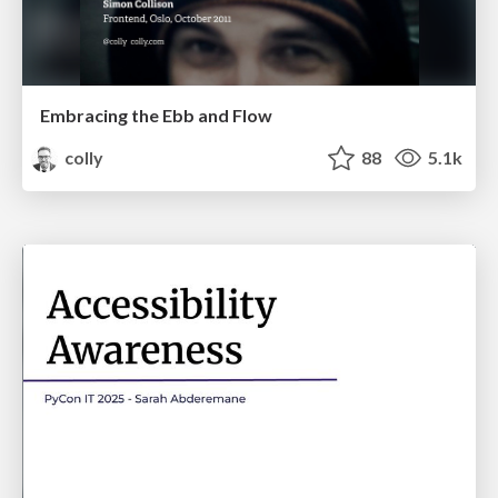
Embracing the Ebb and Flow
colly
88
5.1k