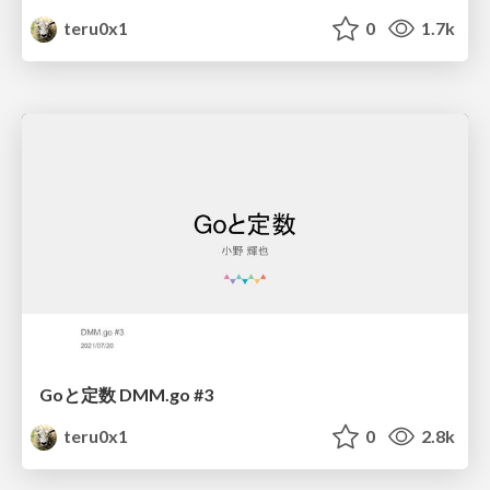
teru0x1
0
1.7k
Goと定数 DMM.go #3
teru0x1
0
2.8k