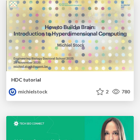
HDC tutorial
michielstock
2
780