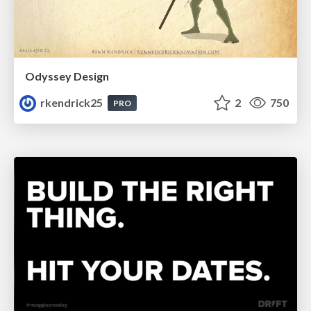
Odyssey Design
rkendrick25
2
750
PRO