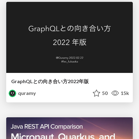
GraphQLとの向き合い方2022年版
quramy
50
15k