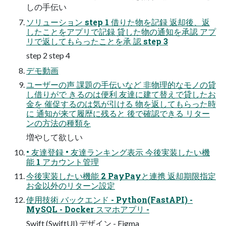
しの手伝い
ソリューション step 1 借りた物を記録 返却後、返
したことをアプリで記録 貸した物の通知を承認 アプ
リで返してもらったことを承 認 step 3
step 2 step 4
デモ動画
ユーザーの声 課題の手伝いなど 非物理的なモノの貸
し借りがで きるのは便利 友達に建て替えで貸したお
金を 催促するのは気が引ける 物を返してもらった時
に 通知が来て履歴に残ると 後で確認できる リター
ンの方法の種類を
増やして欲しい
• 友達登録 • 友達ランキング表示 今後実装したい機
能 1 アカウント管理
今後実装したい機能 2 PayPayと連携 返却期限指定
お金以外のリターン設定
使用技術 バックエンド - Python(FastAPI) -
MySQL - Docker スマホアプリ -
Swift (SwiftUI) デザイン - Figma