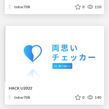
tnkw708
0
110
HACK U2022
tnkw708
0
140