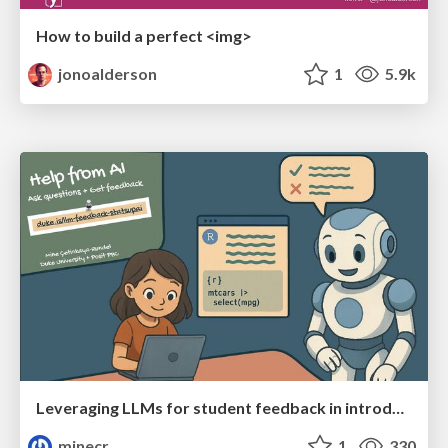
How to build a perfect <img>
jonoalderson
1
5.9k
Leveraging LLMs for student feedback in introductory data science courses - posit::conf(2025)
minecr
1
330