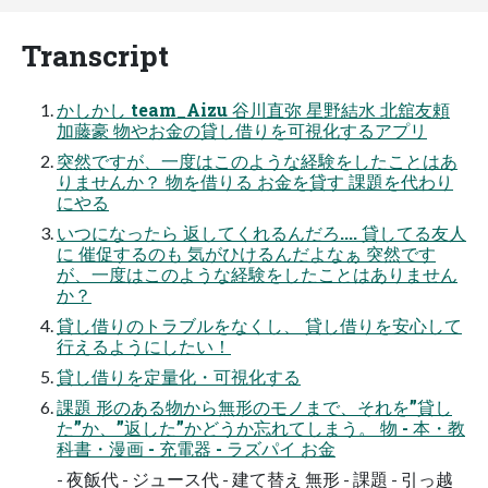
Transcript
かしかし team_Aizu 谷川直弥 星野結水 北舘友頼
加藤豪 物やお金の貸し借りを可視化するアプリ
突然ですが、一度はこのような経験をしたことはあ
りませんか？ 物を借りる お金を貸す 課題を代わり
にやる
いつになったら 返してくれるんだろ.... 貸してる友人
に 催促するのも 気がひけるんだよなぁ 突然です
が、一度はこのような経験をしたことはありません
か？
貸し借りのトラブルをなくし、 貸し借りを安心して
行えるようにしたい！
貸し借りを定量化・可視化する
課題 形のある物から無形のモノまで、それを”貸し
た”か、”返した”かどうか忘れてしまう。 物 - 本・教
科書・漫画 - 充電器 - ラズパイ お金
- 夜飯代 - ジュース代 - 建て替え 無形 - 課題 - 引っ越