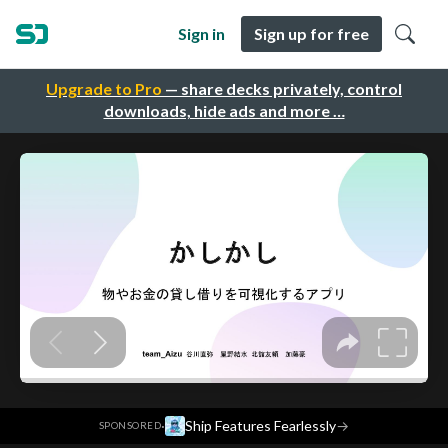
Sign in
Sign up for free
Upgrade to Pro
— share decks privately, control
downloads, hide ads and more …
·
Ship Features Fearlessly
→
SPONSORED