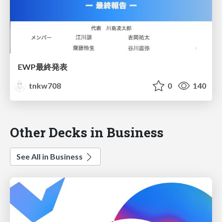
EWP最終発表
tnkw708
0
140
Other Decks in Business
See All in Business