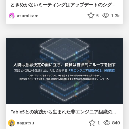
ときめかないミーティングはアップデートのシグナル #scrumosaka
asumikam
5
1.3k
Fable5との実践から生まれた非エンジニア組織のループエンジニアリング
nagatsu
1
840