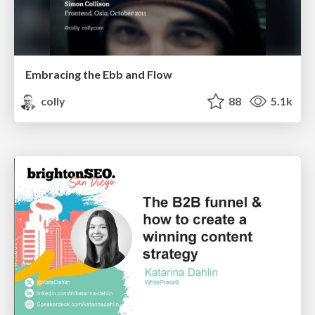
Embracing the Ebb and Flow
colly
88
5.1k