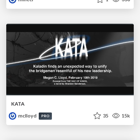
KATA
mclloyd
35
15k
PRO