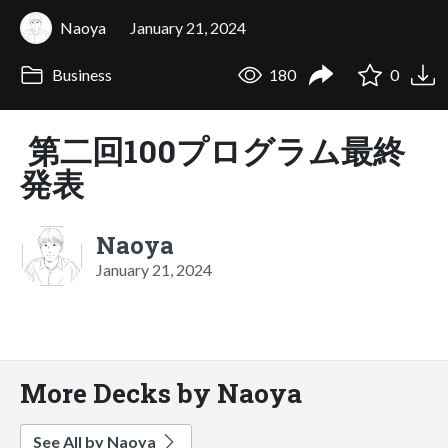
Naoya
January 21, 2024
Business
180
0
第二回100プログラム最終
発表
Naoya
January 21, 2024
More Decks by Naoya
See All by Naoya