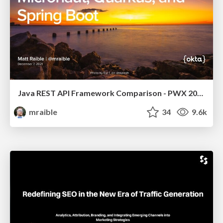
Java REST API Framework Comparison - PWX 2021
mraible
34
9.6k