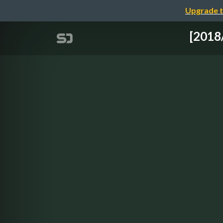
Upgrade t
[20