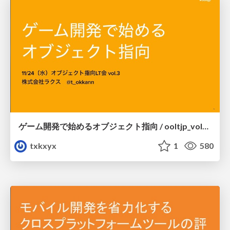
ゲーム開発で始めるオブジェクト指向 / ooltjp_vol3_t_okkan
txkxyx
1
580