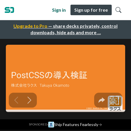
Sign in
Sign up for free
Upgrade to Pro
— share decks privately, control
downloads, hide ads and more …
·
Ship Features Fearlessly
→
SPONSORED