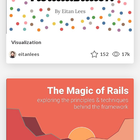
Visualization
eitanlees
152
17k