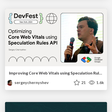
Improving Core Web Vitals using Speculation Rules API
sergeychernyshev
21
1.6k