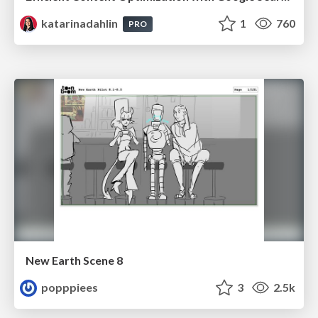
katarinadahlin
1
760
PRO
New Earth Scene 8
popppiees
3
2.5k