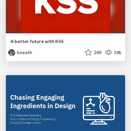
A better future with KSS
kneath
240
18k