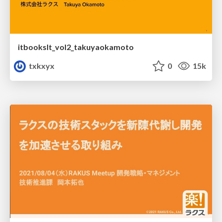
itbookslt_vol2_takuyaokamoto
txkxyx
0
15k