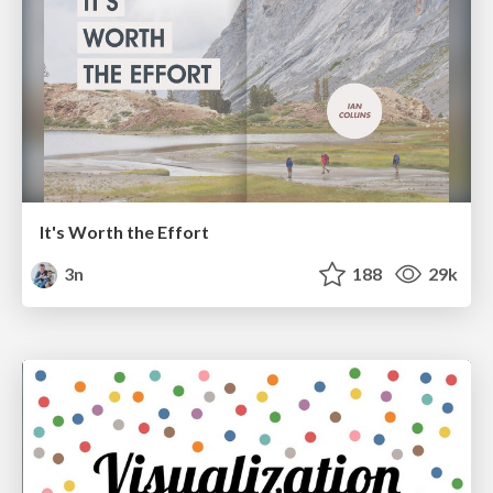
It's Worth the Effort
3n
188
29k