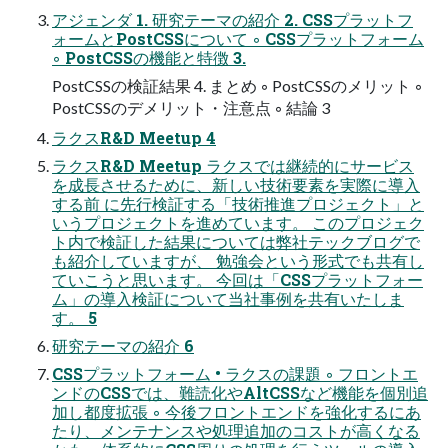
アジェンダ 1. 研究テーマの紹介 2. CSSプラットフ
ォームとPostCSSについて ◦ CSSプラットフォーム
◦ PostCSSの機能と特徴 3.
PostCSSの検証結果 4. まとめ ◦ PostCSSのメリット ◦
PostCSSのデメリット・注意点 ◦ 結論 3
ラクスR&D Meetup 4
ラクスR&D Meetup ラクスでは継続的にサービス
を成長させるために、新しい技術要素を実際に導入
する前 に先行検証する「技術推進プロジェクト」と
いうプロジェクトを進めています。 このプロジェク
ト内で検証した結果については弊社テックブログで
も紹介していますが、 勉強会という形式でも共有し
ていこうと思います。 今回は「CSSプラットフォー
ム」の導入検証について当社事例を共有いたしま
す。 5
研究テーマの紹介 6
CSSプラットフォーム • ラクスの課題 ◦ フロントエ
ンドのCSSでは、難読化やAltCSSなど機能を個別追
加し都度拡張 ◦ 今後フロントエンドを強化するにあ
たり、メンテナンスや処理追加のコストが高くなる