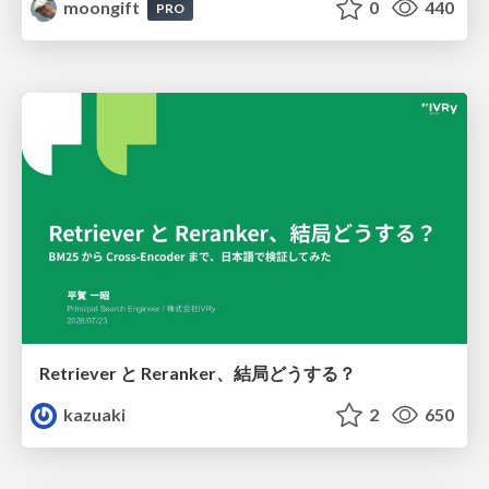
moongift
0
440
PRO
Retriever と Reranker、結局どうする？
kazuaki
2
650