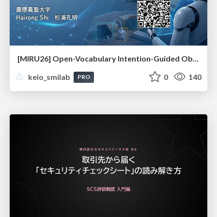
[MIRU26] Open-Vocabulary Intention-Guided Object Detection in Diverse Scenes
keio_smilab
0
140
PRO