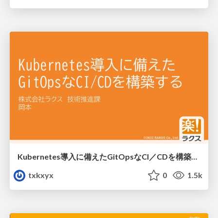
Kubernetes導入に備えたGitOpsなCI／CDを構築する/rakus_meetup_202206
txkxyx
0
1.5k