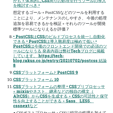
かも ◦ 体系的にCSS周りの処理を行うツールの導入
を検討すべき •
想定するゴール ◦ PostCSSなどのツールを利用する
ことにより、メンテナンスのしやすさ、 今後の処理
追加を容易できるかを検証 ◦ それらのツールが開発
標準ツールになりえるか評価 7
• PostCSSはCSSのビルドプロセスを統一し自動化
できる • PostCSSは導入難易度は極めて低い •
PostCSSは今後のフロントエンド開発での必須のツ
ールになりうる 発表内容は弊社Techブログに掲載
しています。 https://tech-
blog.rakus.co.jp/entry/20210702/postcss 結論
8
CSSプラットフォームとPostCSS 9
CSSプラットフォーム 10
CSSプラットフォームの整理 • CSSプリプロセッサ
◦ mixinやネスト、継承などの独自の構文（
AltCSS）からCSSを生成する ◦ CSSの可読性と保守
性を向上することができる ◦ Sass、LESS、
cssnextなど
• CSSポストプロセッサ ◦ CSSに特定の処理を加えて