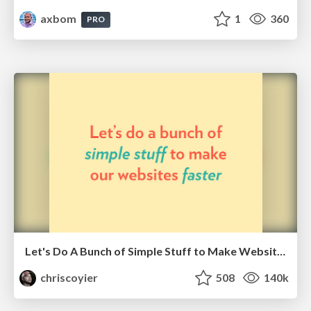
axbom
1
360
PRO
Let's Do A Bunch of Simple Stuff to Make Websites Faster
chriscoyier
508
140k