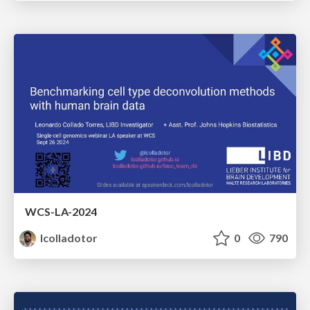
WCS-LA-2024
lcolladotor
0
790