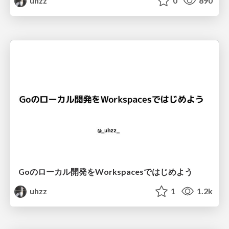
uhzz
0
890
Goのローカル開発をWorkspacesではじめよう
uhzz
1
1.2k