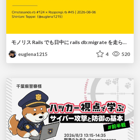
モノリス Rails でも日中に rails db:migrate を走らせたい！ / Daytime rails db:migrate on Monolithic Rails!
euglena1215
4
520