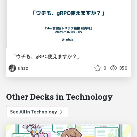
「ウチも、gRPC使えますか？」
uhzz
0
350
Other Decks in Technology
See All in Technology