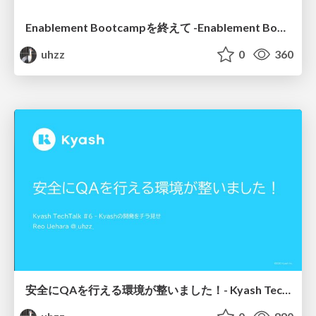
Enablement Bootcampを終えて -Enablement Bootcamp for Gopherizing 〜業務で使えるGoを学ぼう〜
uhzz
0
360
安全にQAを行える環境が整いました！- Kyash TechTalk #6 - Kyashの開発をチラ見せ