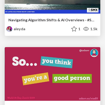
Navigating Algorithm Shifts & AI Overviews - #SMXNext
aleyda
1
1.5k