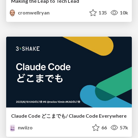
Making the Leap to Tech Lead
cromwellryan
135
10k
Claude Code どこまでも/ Claude Code Everywhere
nwiizo
66
57k