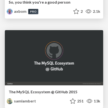
So, you think you're a good person
axbom
2
2.1k
PRO
The MySQL Ecosystem @ GitHub 2015
samlambert
251
13k