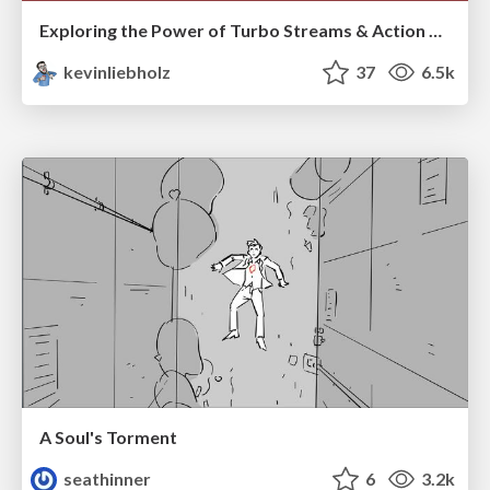
Exploring the Power of Turbo Streams & Action Cable | RailsConf2023
kevinliebholz
37
6.5k
A Soul's Torment
seathinner
6
3.2k