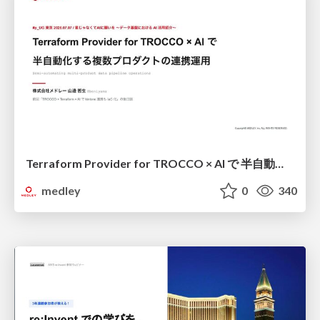
Terraform Provider for TROCCO × AI で 半自動化する複数プロダクトの連携運用 / Semi-Automating Multi-Product Data Integration Ops with the Terraform Provider for TROCCO × AI
medley
0
340