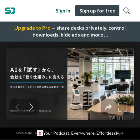
Sign in
Sign up for free
Upgrade to Pro
— share decks privately, control
downloads, hide ads and more …
·
Your Podcast. Everywhere. Effortlessly.
→
SPONSORED