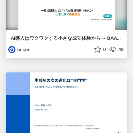
AI導入はワクワクする小さな成功体験から ～ BAAOとUnsonOSの推進戦略 ～
unson
0
48