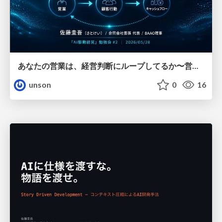
あなたの営業は、経営判断にループしてるか〜営業 → 顧客行動 → キャッシュフロー、AIで1周させる〜
unson
0
16