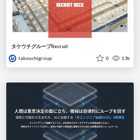
タケウチグループRecruit
takeuchigroup
0
13k