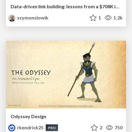
Data-driven link building: lessons from a $708K investment (BrightonSEO talk)
szymonslowik
1
1.2k
Odyssey Design
rkendrick25
2
750
PRO