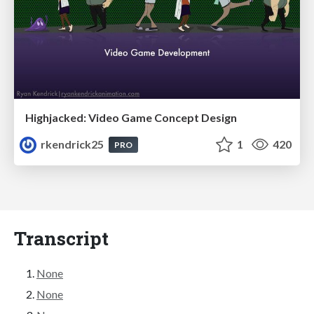
Highjacked: Video Game Concept Design
rkendrick25
1
420
PRO
Transcript
None
None