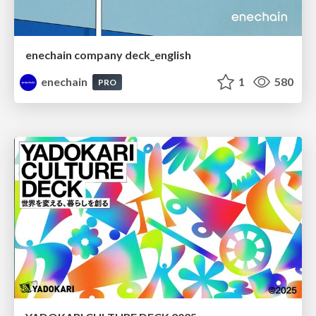
enechain company deck_english
enechain
1
580
PRO