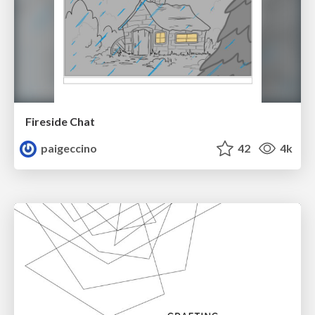
Fireside Chat
paigeccino
42
4k