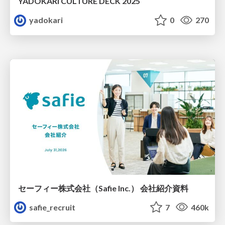
YADOKARI CULTURE DECK 2025
yadokari
0
270
セーフィー株式会社（Safie Inc.） 会社紹介資料
safie_recruit
7
460k