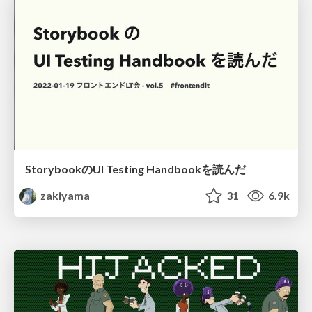
StorybookのUI Testing Handbookを読んだ
zakiyama
31
6.9k