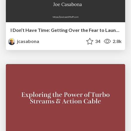
I Don’t Have Time: Getting Over the Fear to Launch Your Podcast
jcasabona
34
2.8k